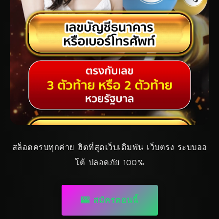
สล็อตครบทุกค่าย ฮิตที่สุดเว็บเดิมพัน เว็บตรง ระบบออ
โต้ ปลอดภัย 100%
🎰 สมัครตอนนี้