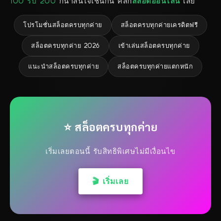
100 รับ 200
ก็น่าสนใจเช่นกัน คลิก
สล็อตออนไลน์
เลย
โปรโมชั่นสล็อตครบทุกค่าย
สล็อตครบทุกค่ายเครดิตฟรี
สล็อตครบทุกค่าย 2026
เข้าเล่นสล็อตครบทุกค่าย
แนะนำสล็อตครบทุกค่าย
สล็อตครบทุกค่ายแตกหนัก
⭐ สล็อตครบทุกค่าย
เริ่มเลยตอนนี้ รับสิทธิพิเศษไม่มีเงื่อนไข
🎬 เริ่มเลย