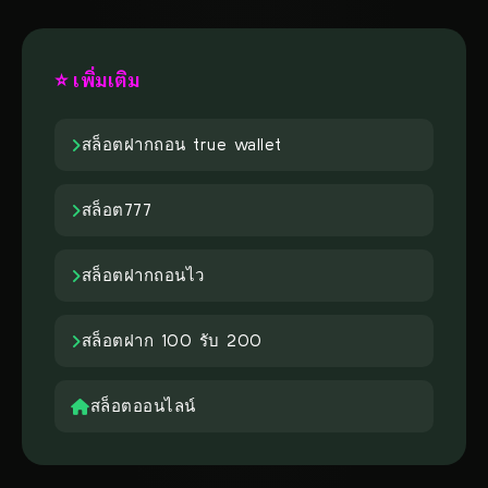
⭐ เพิ่มเติม
สล็อตฝากถอน true wallet
สล็อต777
สล็อตฝากถอนไว
สล็อตฝาก 100 รับ 200
สล็อตออนไลน์