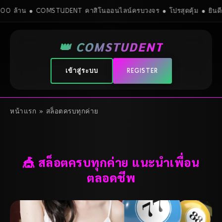
00 ล้าน ● COMSTUDENT คาสิโนออนไลน์ครบวงจร ● โปรสุดคุ้ม ● ยินดีต
👑 COMSTUDENT
เข้าสู่ระบบ
REGISTER
หน้าแรก
» สล็อตครบทุกค่าย
🎪 สล็อตครบทุกค่าย แนะนำเพื่อน
ตลอดชีพ