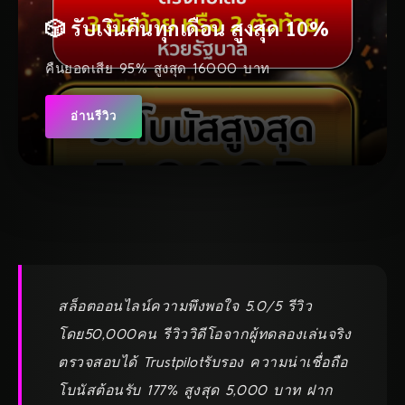
🎲 รับเงินคืนทุกเดือน สูงสุด 10%
คืนยอดเสีย 95% สูงสุด 16000 บาท
อ่านรีวิว
สล็อตออนไลน์ความพึงพอใจ 5.0/5 รีวิว
โดย50,000คน รีวิววิดีโอจากผู้ทดลองเล่นจริง
ตรวจสอบได้ Trustpilotรับรอง ความน่าเชื่อถือ
โบนัสต้อนรับ 177% สูงสุด 5,000 บาท ฝาก