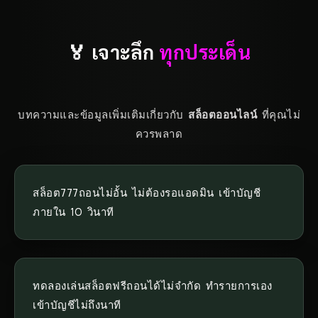
🏅 เจาะลึก
ทุกประเด็น
บทความและข้อมูลเพิ่มเติมเกี่ยวกับ
สล็อตออนไลน์
ที่คุณไม่
ควรพลาด
สล็อต777ถอนไม่อั้น ไม่ต้องรอแอดมิน เข้าบัญชี
ภายใน 10 วินาที
ทดลองเล่นสล็อตฟรีถอนได้ไม่จำกัด ทำรายการเอง
เข้าบัญชีไม่ถึงนาที