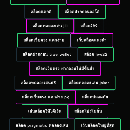
สล็อตแตกดี
สล็อตฝากถอนออโต้
สล็อตทดลองเล่น jili
สล็อต789
สล็อตเว็บตรง แตกง่าย
เว็บสล็อตแนะนำ
สล็อตฝากถอน true wallet
สล็อต live22
สล็อตเว็บตรง ฝากถอนไม่มีขั้นต่ำ
สล็อตทดลองเล่นฟรี
สล็อตทดลองเล่น joker
สล็อตเว็บตรง แตกง่าย pg
สล็อตปลอดภัย
เล่นสล็อตให้ได้เงิน
สล็อตโปรโมชั่น
สล็อต pragmatic ทดลองเล่น
เว็บสล็อตใหญ่ที่สุด