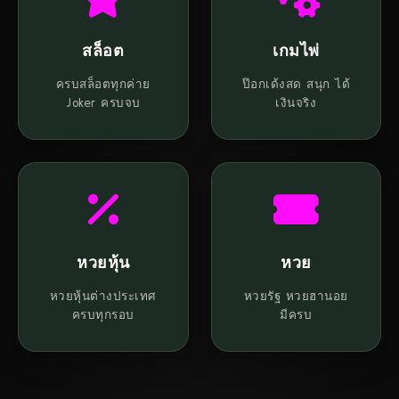
สล็อต
เกมไพ่
ครบสล็อตทุกค่าย
ป๊อกเด้งสด สนุก ได้
Joker ครบจบ
เงินจริง
หวยหุ้น
หวย
หวยหุ้นต่างประเทศ
หวยรัฐ หวยฮานอย
ครบทุกรอบ
มีครบ