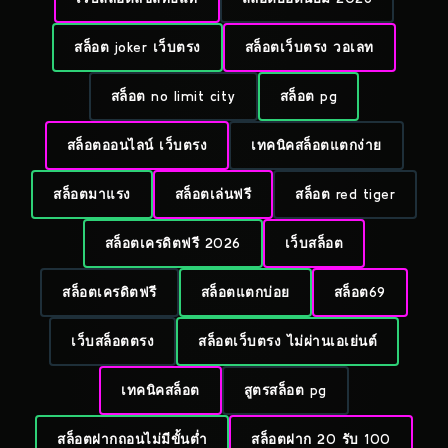
สล็อต joker เว็บตรง
สล็อตเว็บตรง วอเลท
สล็อต no limit city
สล็อต pg
สล็อตออนไลน์ เว็บตรง
เทคนิคสล็อตแตกง่าย
สล็อตมาแรง
สล็อตเล่นฟรี
สล็อต red tiger
สล็อตเครดิตฟรี 2026
เว็บสล็อต
สล็อตเครดิตฟรี
สล็อตแตกบ่อย
สล็อต69
เว็บสล็อตตรง
สล็อตเว็บตรง ไม่ผ่านเอเย่นต์
เทคนิคสล็อต
สูตรสล็อต pg
สล็อตฝากถอนไม่มีขั้นต่ำ
สล็อตฝาก 20 รับ 100