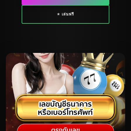
⭐ เล่นฟรี