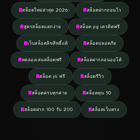
สล็อตใหม่ล่าสุด 2026
สล็อตฝากถอนไว
สูตรสล็อตแตกง่าย
สล็อต pg เครดิตฟรี
เว็บสล็อตลิขสิทธิ์แท้
สล็อตปลอดภัย
ทดลองเล่นสล็อตฟรี
สล็อตฝากถอนออโต้
สล็อต jili ฟรี
สล็อตรีวิว
สล็อตครบทุกค่าย
สล็อตทุน 50
สล็อตฝาก 100 รับ 200
สล็อตเว็บตรง