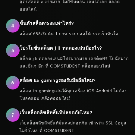
สูตรสล็อต aiง่ายมาก ไม่กี่ขั้นตอน เล่นได้เลย สล็อต
ออนไลน์
ขั้นต่ำสล็อต1688เท่าไหร่?
4
สล็อต1688เริ่มต้น 1 บาท ระบบออโต้ รวดเร็วทันใจ
โปรโมชั่นสล็อต jili ทดลองเล่นมีอะไร?
5
สล็อต jili ทดลองเล่นมีโปรมากมาย เครดิตฟรี โบนัสฝาก
และอื่นๆ อีก ที่ COMSTUDENT สล็อตออนไลน์
สล็อต ka gamingรองรับมือถือไหม?
6
สล็อต ka gamingเล่นได้ทุกเครื่อง iOS Android ไม่ต้อง
โหลดแอป
สล็อตออนไลน์
เว็บสล็อตลิขสิทธิ์แท้ปลอดภัยไหม?
7
เว็บสล็อตลิขสิทธิ์แท้มั่นคงปลอดภัย เข้ารหัส SSL ข้อมูล
ไม่รั่วไหล ที่ COMSTUDENT