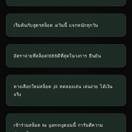
เริ่มต้นกับสูตรสล็อต aiวันนี้ แจกหนักทุกวัน
อัตราจ่ายที่สล็อต1688ดีที่สุดในวงการ ยืนยัน
ทางเลือกใหม่สล็อต jili ทดลองเล่น เล่นง่าย ได้เงิน
จริง
เข้าร่วมสล็อต ka gamingตอนนี้ การันตีความ