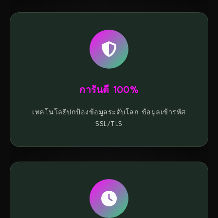
การันตี 100%
เทคโนโลยีปกป้องข้อมูลระดับโลก ข้อมูลเข้ารหัส
SSL/TLS