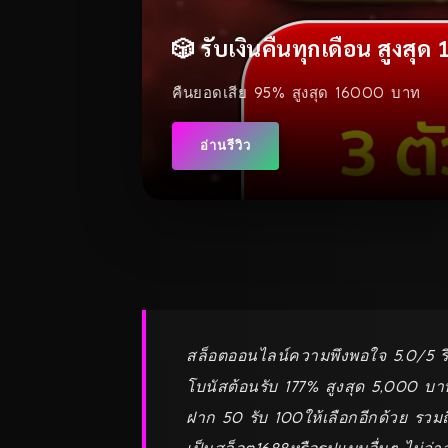
🎲 รับเงินคืนทุกเดือน สูงสุด
คืนยอดเสีย 95% สูงสุด 16000 บาท
อ่านรีวิว
สล็อตออนไลน์ความพึงพอใจ 5.0/5 รีวิ
โบนัสต้อนรับ 177% สูงสุด 5,000 บาท
ฝาก 50 รับ 100
ให้เลือกอีกด้วย รว