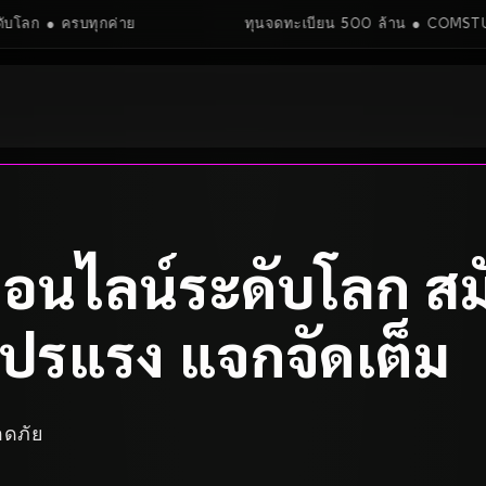
 ● ครบทุกค่าย
ทุนจดทะเบียน 500 ล้าน ● COMSTUDENT ค
ออนไลน์ระดับโลก สม
โปรแรง แจกจัดเต็ม
อดภัย