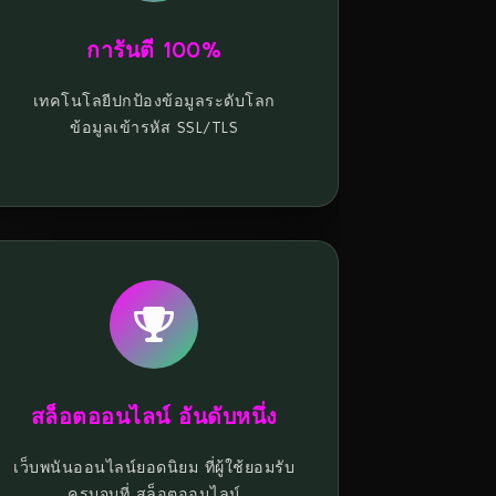
การันตี 100%
เทคโนโลยีปกป้องข้อมูลระดับโลก
ข้อมูลเข้ารหัส SSL/TLS
สล็อตออนไลน์ อันดับหนึ่ง
เว็บพนันออนไลน์ยอดนิยม ที่ผู้ใช้ยอมรับ
ครบจบที่ สล็อตออนไลน์