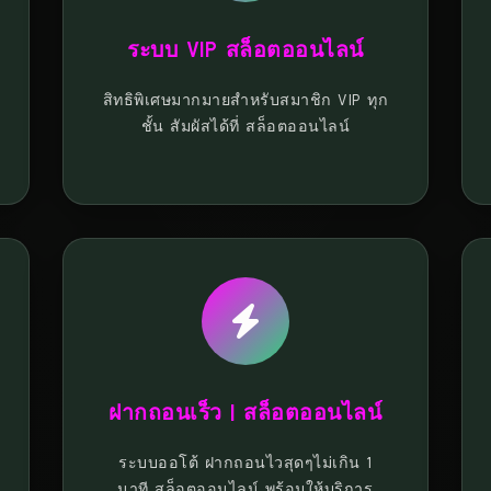
ระบบ VIP สล็อตออนไลน์
สิทธิพิเศษมากมายสำหรับสมาชิก VIP ทุก
ชั้น สัมผัสได้ที่ สล็อตออนไลน์
ฝากถอนเร็ว | สล็อตออนไลน์
ระบบออโต้ ฝากถอนไวสุดๆไม่เกิน 1
นาที สล็อตออนไลน์ พร้อมให้บริการ