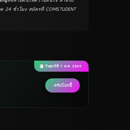
ing
ที่หลายคนให้ความสนใจ สำหรับ
ลอด 24 ชั่วโมง สมัครที่ COMSTUDENT
วันศุกร์ที่ 7 ส.ค. 2569
รับโปรนี้