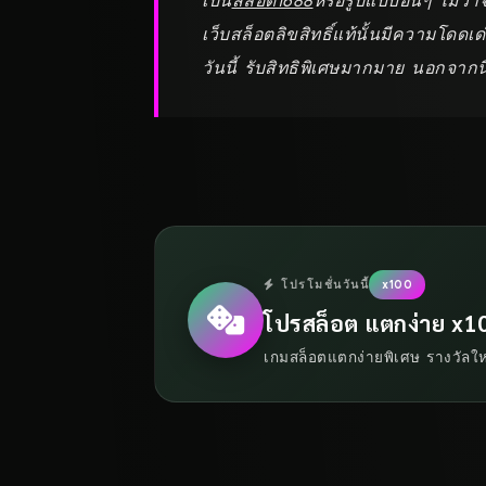
เป็น
สล็อต1688
หรือรูปแบบอื่นๆ ไม่ว่า
เว็บสล็อตลิขสิทธิ์แท้นั้นมีความโดดเด
วันนี้ รับสิทธิพิเศษมากมาย นอกจากน
โปรโมชั่นวันนี้
x100
โปรสล็อต แตกง่าย x1
เกมสล็อตแตกง่ายพิเศษ รางวัลใหญ่