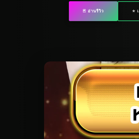
🃏 อ่านรีวิว
⭐ เ