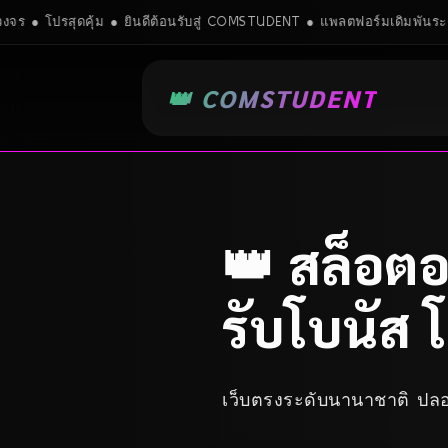
รสุดคุ้ม ● ยินดีต้อนรับสู่ COMSTUDENT ● แพลตฟอร์มเดิมพันระดับโลก
👑 COMSTUDENT
👑 สล็อต
รับโบนัส 
เว็บตรงระดับนานาชาติ ปล