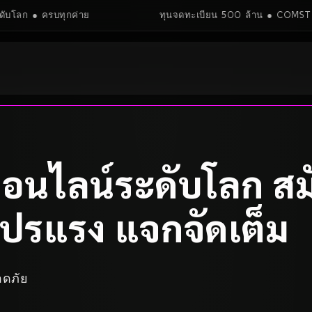
 ● ครบทุกค่าย
ทุนจดทะเบียน 500 ล้าน ● COMSTUDENT ค
ออนไลน์ระดับโลก สม
โปรแรง แจกจัดเต็ม
อดภัย