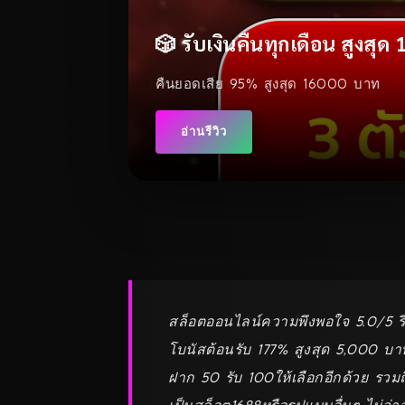
🎲 รับเงินคืนทุกเดือน สูงสุด
คืนยอดเสีย 95% สูงสุด 16000 บาท
อ่านรีวิว
สล็อตออนไลน์ความพึงพอใจ 5.0/5 รีวิ
โบนัสต้อนรับ 177% สูงสุด 5,000 บาท
ฝาก 50 รับ 100
ให้เลือกอีกด้วย รว