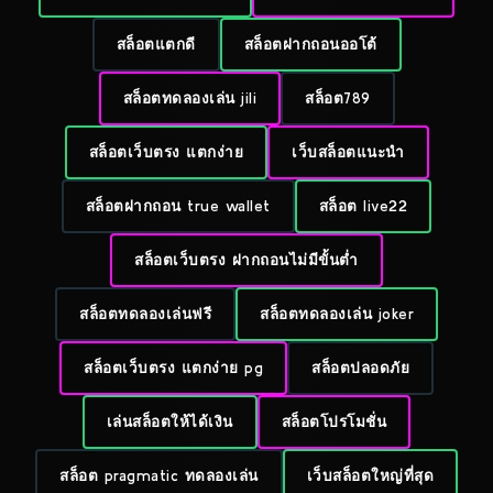
สล็อตแตกดี
สล็อตฝากถอนออโต้
สล็อตทดลองเล่น jili
สล็อต789
สล็อตเว็บตรง แตกง่าย
เว็บสล็อตแนะนำ
สล็อตฝากถอน true wallet
สล็อต live22
สล็อตเว็บตรง ฝากถอนไม่มีขั้นต่ำ
สล็อตทดลองเล่นฟรี
สล็อตทดลองเล่น joker
สล็อตเว็บตรง แตกง่าย pg
สล็อตปลอดภัย
เล่นสล็อตให้ได้เงิน
สล็อตโปรโมชั่น
สล็อต pragmatic ทดลองเล่น
เว็บสล็อตใหญ่ที่สุด