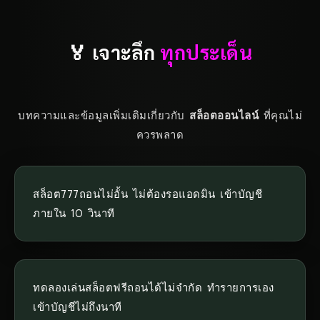
🏅 เจาะลึก
ทุกประเด็น
บทความและข้อมูลเพิ่มเติมเกี่ยวกับ
สล็อตออนไลน์
ที่คุณไม่
ควรพลาด
สล็อต777ถอนไม่อั้น ไม่ต้องรอแอดมิน เข้าบัญชี
ภายใน 10 วินาที
ทดลองเล่นสล็อตฟรีถอนได้ไม่จำกัด ทำรายการเอง
เข้าบัญชีไม่ถึงนาที