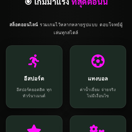
🎯 เกมมาแรง
ที่สุดตอนนี้
สล็อตออนไลน์
รวมเกมไว้หลากหลายรูปแบบ ตอบโจทย์ผู้
เล่นทุกสไตล์
อีสปอร์ต
แทงบอล
อีสปอร์ตยอดฮิต ทุก
ค่าน้ำเยี่ยม จ่ายจริง
ทัวร์นาเมนต์
ไม่มีเงื่อนไข