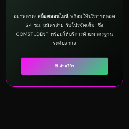
อย่าพลาด!
สล็อตออนไลน์
พร้อมให้บริการตลอด
24 ชม. สมัครง่าย รับโปรจัดเต็ม! ซึ่ง
COMSTUDENT พร้อมให้บริการด้วยมาตรฐาน
ระดับสากล
🃏 อ่านรีวิว