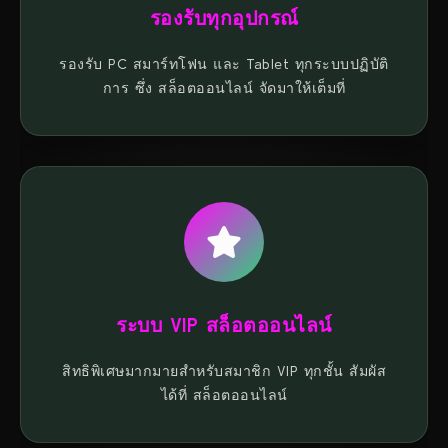
รองรับทุกอุปกรณ์
รองรับ PC สมาร์ทโฟน และ Tablet ทุกระบบปฏิบัติ
การ ซึ่ง สล็อตออนไลน์ จัดมาให้เต็มที่
ระบบ VIP สล็อตออนไลน์
สิทธิพิเศษมากมายสำหรับสมาชิก VIP ทุกชั้น สัมผัส
ได้ที่ สล็อตออนไลน์