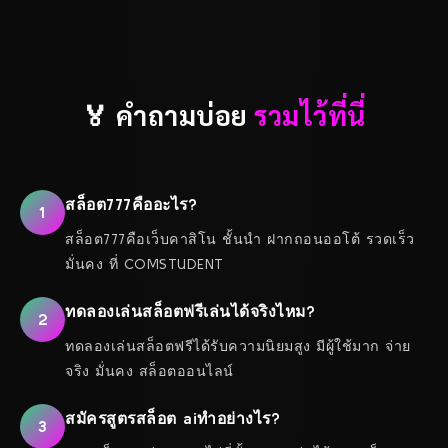
🏅 คำถามบ่อย
รวมไว้ที่นี่
สล็อต777คืออะไร?
1
สล็อต777คือเว็บคาสิโน ชั้นนำ ฝากถอนออโต้ รวดเร็ว
มั่นคง ที่ COMSTUDENT
ทดลองเล่นสล็อตฟรีเล่นได้จริงไหม?
2
ทดลองเล่นสล็อตฟรีได้รับความนิยมสูง มีผู้ใช้มาก จ่าย
จริง มั่นคง สล็อตออนไลน์
สมัครสูตรสล็อต aiทำอย่างไร?
3