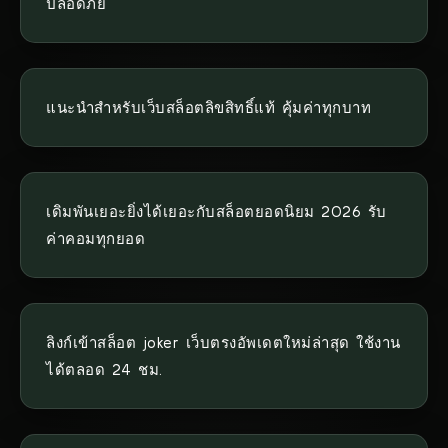
ปลอดภัย
แนะนำสำหรับเว็บสล็อตลิขสิทธิ์แท้ คุ้มค่าทุกบาท
เดิมพันเยอะยิ่งได้เยอะกับสล็อตยอดนิยม 2026 รับ
ค่าคอมทุกยอด
ลิงก์เข้าสล็อต joker เว็บตรงอัพเดตใหม่ล่าสุด ใช้งาน
ได้ตลอด 24 ชม.