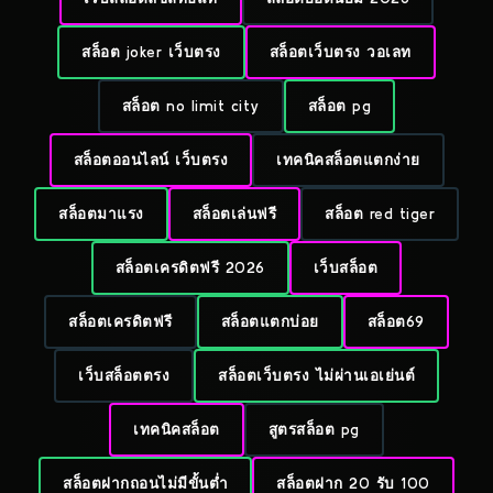
สล็อต joker เว็บตรง
สล็อตเว็บตรง วอเลท
สล็อต no limit city
สล็อต pg
สล็อตออนไลน์ เว็บตรง
เทคนิคสล็อตแตกง่าย
สล็อตมาแรง
สล็อตเล่นฟรี
สล็อต red tiger
สล็อตเครดิตฟรี 2026
เว็บสล็อต
สล็อตเครดิตฟรี
สล็อตแตกบ่อย
สล็อต69
เว็บสล็อตตรง
สล็อตเว็บตรง ไม่ผ่านเอเย่นต์
เทคนิคสล็อต
สูตรสล็อต pg
สล็อตฝากถอนไม่มีขั้นต่ำ
สล็อตฝาก 20 รับ 100