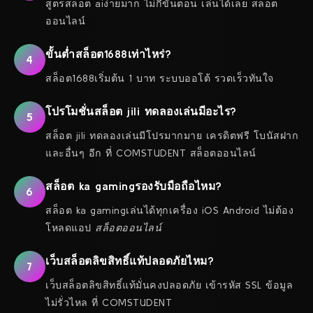
สูตรสล็อต aiง่ายมาก ไม่กี่ขั้นตอน เล่นได้เลย สล็อต
ออนไลน์
ขั้นต่ำสล็อต1688เท่าไหร่?
4
สล็อต1688เริ่มต้น 1 บาท ระบบออโต้ รวดเร็วทันใจ
โปรโมชั่นสล็อต jili ทดลองเล่นมีอะไร?
5
สล็อต jili ทดลองเล่นมีโปรมากมาย เครดิตฟรี โบนัสฝาก
และอื่นๆ อีก ที่ COMSTUDENT สล็อตออนไลน์
สล็อต ka gamingรองรับมือถือไหม?
6
สล็อต ka gamingเล่นได้ทุกเครื่อง iOS Android ไม่ต้อง
โหลดแอป
สล็อตออนไลน์
เว็บสล็อตลิขสิทธิ์แท้ปลอดภัยไหม?
7
เว็บสล็อตลิขสิทธิ์แท้มั่นคงปลอดภัย เข้ารหัส SSL ข้อมูล
ไม่รั่วไหล ที่ COMSTUDENT