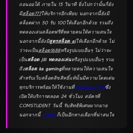
ถอนออโต้ ภายใน 15 วินาที ยิ่งไปกว่านั้นก็ยัง
มี
สล็อต777
ให้บริการอีกเพียบ นอกจากนี้ยังมี
สล็อตฝาก 50 รับ 100
ให้เลือกอีกด้วย รวมถึง
ทดลองเล่นสล็อตฟรีที่หลายคนให้ความสนใจ
นอกจากนี้ยังมี
สูตรสล็อต ai
ให้เลือกอีกด้วย ไม่
ว่าจะเป็น
สล็อต1688
หรือรูปแบบอื่นๆ ไม่ว่าจะ
เป็น
สล็อต jili ทดลองเล่น
หรือรูปแบบอื่นๆ รวม
ถึง
สล็อต ka gaming
ที่หลายคนให้ความสนใจ
สำหรับเว็บสล็อตลิขสิทธิ์แท้นั้นมีความโดดเด่น
ทุกบริการพร้อมให้ใช้งานที่
สล็อตออนไลน์
ซึ่ง
เปิดให้บริการตลอด 24 ชั่วโมง สมัครที่
COMSTUDENT วันนี้ รับสิทธิพิเศษมากมาย
นอกจากนี้
สล็อต
ก็เป็นอีกทางเลือกที่น่าสนใจ