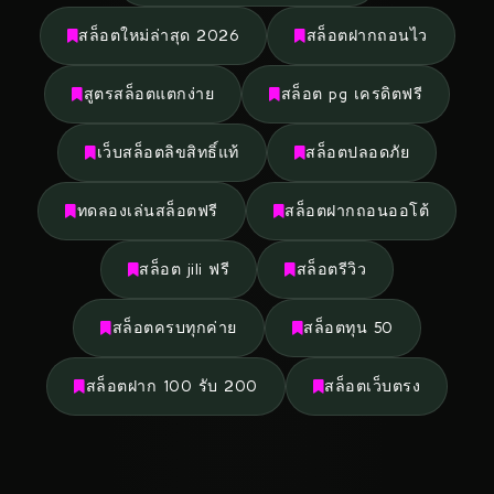
สล็อตใหม่ล่าสุด 2026
สล็อตฝากถอนไว
สูตรสล็อตแตกง่าย
สล็อต pg เครดิตฟรี
เว็บสล็อตลิขสิทธิ์แท้
สล็อตปลอดภัย
ทดลองเล่นสล็อตฟรี
สล็อตฝากถอนออโต้
สล็อต jili ฟรี
สล็อตรีวิว
สล็อตครบทุกค่าย
สล็อตทุน 50
สล็อตฝาก 100 รับ 200
สล็อตเว็บตรง