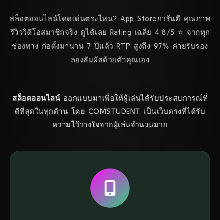
สล็อตออนไลน์โดดเด่นตรงไหน? App Storeการันตี คุณภาพ
รีวิววิดีโอสมาชิกจริง ดูได้เลย Rating เฉลี่ย 4.8/5 ⭐ จากทุก
ช่องทาง ก่อตั้งมานาน 7 ปีแล้ว RTP สูงถึง 97% ค่ายรับรอง
ลองสัมผัสด้วยตัวคุณเอง
สล็อตออนไลน์
ออกแบบมาเพื่อให้ผู้เล่นได้รับประสบการณ์ที่
ดีที่สุดในทุกด้าน โดย COMSTUDENT เป็นเว็บตรงที่ได้รับ
ความไว้วางใจจากผู้เล่นจำนวนมาก