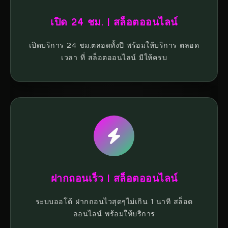
เปิด 24 ชม. | สล็อตออนไลน์
เปิดบริการ 24 ชม.ตลอดทั้งปี พร้อมให้บริการ ตลอด
เวลา ที่ สล็อตออนไลน์ มีให้ครบ
ฝากถอนเร็ว | สล็อตออนไลน์
ระบบออโต้ ฝากถอนไวสุดๆไม่เกิน 1 นาที สล็อต
ออนไลน์ พร้อมให้บริการ