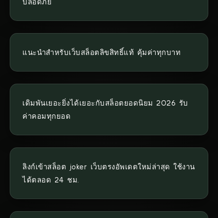
ปลอดภัย
แนะนำสำหรับเว็บสล็อตลิขสิทธิ์แท้ คุ้มค่าทุกบาท
เดิมพันเยอะยิ่งได้เยอะกับสล็อตยอดนิยม 2026 รับ
ค่าคอมทุกยอด
ลิงก์เข้าสล็อต joker เว็บตรงอัพเดตใหม่ล่าสุด ใช้งาน
ได้ตลอด 24 ชม.