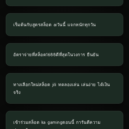
เริ่มต้นกับสูตรสล็อต aiวันนี้ แจกหนักทุกวัน
อัตราจ่ายที่สล็อต1688ดีที่สุดในวงการ ยืนยัน
ทางเลือกใหม่สล็อต jili ทดลองเล่น เล่นง่าย ได้เงิน
จริง
เข้าร่วมสล็อต ka gamingตอนนี้ การันตีความ