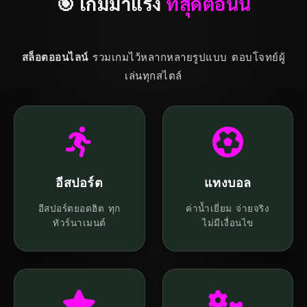
🎯 เกมมาแรง
ที่สุดตอนนี้
สล็อตออนไลน์
รวมเกมไว้หลากหลายรูปแบบ ตอบโจทย์ผู้
เล่นทุกสไตล์
อีสปอร์ต
แทงบอล
อีสปอร์ตยอดฮิต ทุก
ค่าน้ำเยี่ยม จ่ายจริง
ทัวร์นาเมนต์
ไม่มีเงื่อนไข