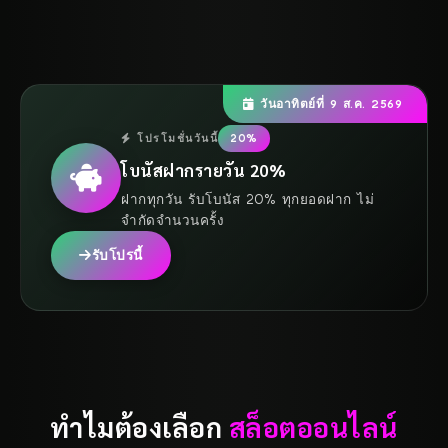
วันอาทิตย์ที่ 9 ส.ค. 2569
โปรโมชั่นวันนี้
20%
โบนัสฝากรายวัน 20%
ฝากทุกวัน รับโบนัส 20% ทุกยอดฝาก ไม่
จำกัดจำนวนครั้ง
รับโปรนี้
ทำไมต้องเลือก
สล็อตออนไลน์