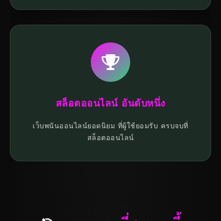
สล็อตออนไลน์ อันดับหนึ่ง
เว็บพนันออนไลน์ยอดนิยม ที่ผู้ใช้ยอมรับ ครบจบที่
สล็อตออนไลน์