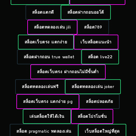
สล็อตแตกดี
สล็อตฝากถอนออโต้
สล็อตทดลองเล่น jili
สล็อต789
สล็อตเว็บตรง แตกง่าย
เว็บสล็อตแนะนำ
สล็อตฝากถอน true wallet
สล็อต live22
สล็อตเว็บตรง ฝากถอนไม่มีขั้นต่ำ
สล็อตทดลองเล่นฟรี
สล็อตทดลองเล่น joker
สล็อตเว็บตรง แตกง่าย pg
สล็อตปลอดภัย
เล่นสล็อตให้ได้เงิน
สล็อตโปรโมชั่น
สล็อต pragmatic ทดลองเล่น
เว็บสล็อตใหญ่ที่สุด