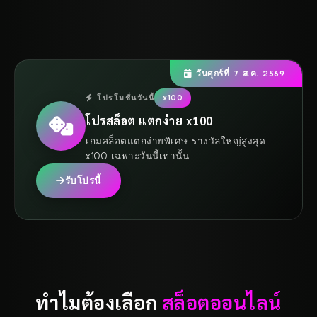
วันศุกร์ที่ 7 ส.ค. 2569
โปรโมชั่นวันนี้
x100
โปรสล็อต แตกง่าย x100
เกมสล็อตแตกง่ายพิเศษ รางวัลใหญ่สูงสุด
x100 เฉพาะวันนี้เท่านั้น
รับโปรนี้
ทำไมต้องเลือก
สล็อตออนไลน์