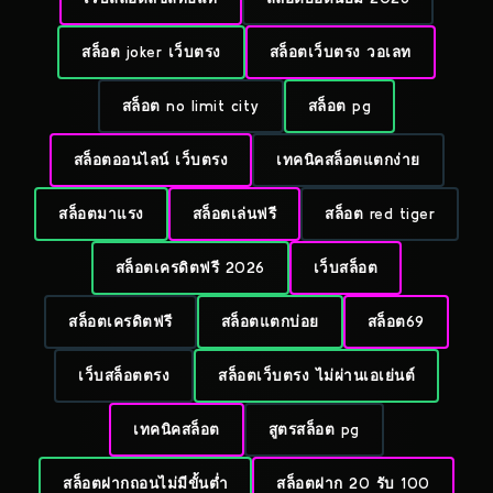
สล็อต joker เว็บตรง
สล็อตเว็บตรง วอเลท
สล็อต no limit city
สล็อต pg
สล็อตออนไลน์ เว็บตรง
เทคนิคสล็อตแตกง่าย
สล็อตมาแรง
สล็อตเล่นฟรี
สล็อต red tiger
สล็อตเครดิตฟรี 2026
เว็บสล็อต
สล็อตเครดิตฟรี
สล็อตแตกบ่อย
สล็อต69
เว็บสล็อตตรง
สล็อตเว็บตรง ไม่ผ่านเอเย่นต์
เทคนิคสล็อต
สูตรสล็อต pg
สล็อตฝากถอนไม่มีขั้นต่ำ
สล็อตฝาก 20 รับ 100