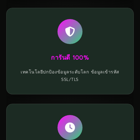
การันตี 100%
เทคโนโลยีปกป้องข้อมูลระดับโลก ข้อมูลเข้ารหัส
SSL/TLS