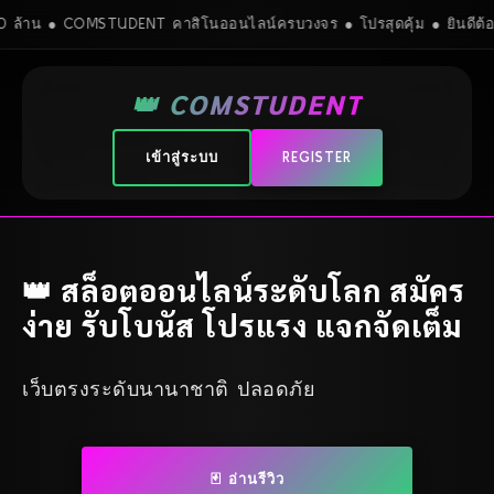
ล้าน ● COMSTUDENT คาสิโนออนไลน์ครบวงจร ● โปรสุดคุ้ม ● ยินดีต้อน
👑 COMSTUDENT
เข้าสู่ระบบ
REGISTER
👑 สล็อตออนไลน์ระดับโลก สมัคร
ง่าย รับโบนัส โปรแรง แจกจัดเต็ม
เว็บตรงระดับนานาชาติ ปลอดภัย
🃏 อ่านรีวิว