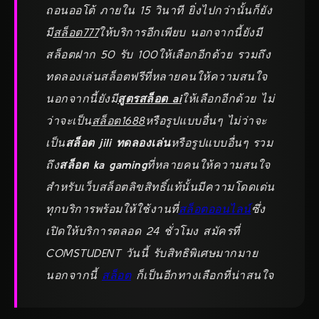
ถอนออโต้ ภายใน 15 วินาที ยิ่งไปกว่านั้นก็ยัง
มี
สล็อต777
ให้บริการอีกเพียบ นอกจากนี้ยังมี
สล็อตฝาก 50 รับ 100
ให้เลือกอีกด้วย รวมถึง
ทดลองเล่นสล็อตฟรีที่หลายคนให้ความสนใจ
นอกจากนี้ยังมี
สูตรสล็อต ai
ให้เลือกอีกด้วย ไม่
ว่าจะเป็น
สล็อต1688
หรือรูปแบบอื่นๆ ไม่ว่าจะ
เป็น
สล็อต jili ทดลองเล่น
หรือรูปแบบอื่นๆ รวม
ถึง
สล็อต ka gaming
ที่หลายคนให้ความสนใจ
สำหรับเว็บสล็อตลิขสิทธิ์แท้นั้นมีความโดดเด่น
ทุกบริการพร้อมให้ใช้งานที่
สล็อตออนไลน์
ซึ่ง
เปิดให้บริการตลอด 24 ชั่วโมง สมัครที่
COMSTUDENT วันนี้ รับสิทธิพิเศษมากมาย
นอกจากนี้
สล็อต
ก็เป็นอีกทางเลือกที่น่าสนใจ