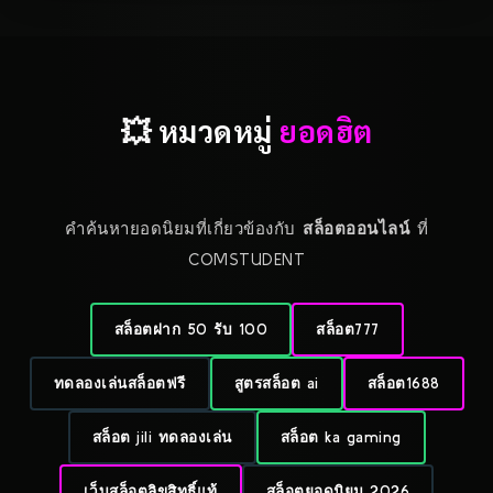
💥 หมวดหมู่
ยอดฮิต
คำค้นหายอดนิยมที่เกี่ยวข้องกับ
สล็อตออนไลน์
ที่
COMSTUDENT
สล็อตฝาก 50 รับ 100
สล็อต777
ทดลองเล่นสล็อตฟรี
สูตรสล็อต ai
สล็อต1688
สล็อต jili ทดลองเล่น
สล็อต ka gaming
เว็บสล็อตลิขสิทธิ์แท้
สล็อตยอดนิยม 2026