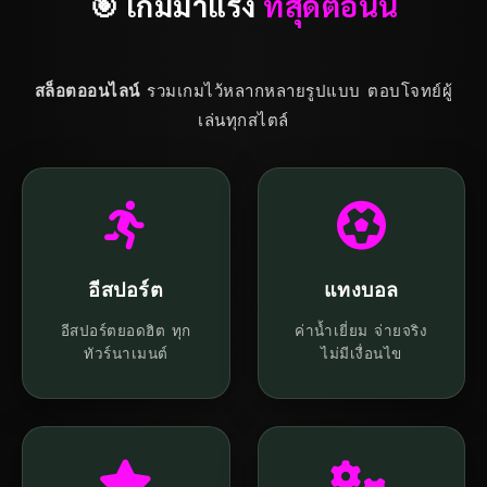
🎯 เกมมาแรง
ที่สุดตอนนี้
สล็อตออนไลน์
รวมเกมไว้หลากหลายรูปแบบ ตอบโจทย์ผู้
เล่นทุกสไตล์
อีสปอร์ต
แทงบอล
อีสปอร์ตยอดฮิต ทุก
ค่าน้ำเยี่ยม จ่ายจริง
ทัวร์นาเมนต์
ไม่มีเงื่อนไข