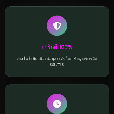
การันตี 100%
เทคโนโลยีปกป้องข้อมูลระดับโลก ข้อมูลเข้ารหัส
SSL/TLS