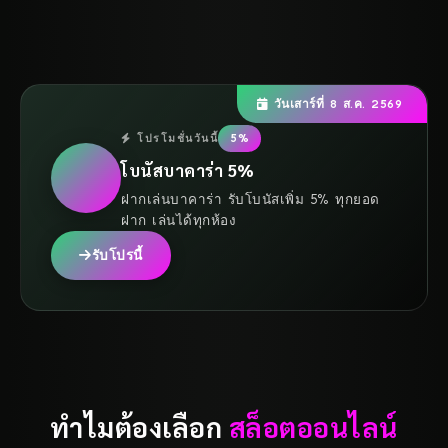
วันเสาร์ที่ 8 ส.ค. 2569
โปรโมชั่นวันนี้
5%
โบนัสบาคาร่า 5%
ฝากเล่นบาคาร่า รับโบนัสเพิ่ม 5% ทุกยอด
ฝาก เล่นได้ทุกห้อง
รับโปรนี้
ทำไมต้องเลือก
สล็อตออนไลน์