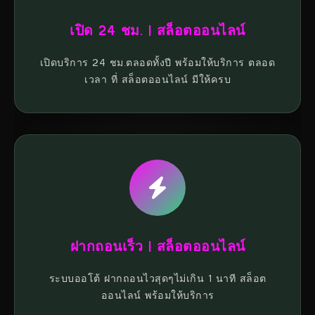
เปิด 24 ชม. | สล็อตออนไลน์
เปิดบริการ 24 ชม.ตลอดทั้งปี พร้อมให้บริการ ตลอด
เวลา ที่ สล็อตออนไลน์ มีให้ครบ
ฝากถอนเร็ว | สล็อตออนไลน์
ระบบออโต้ ฝากถอนไวสุดๆไม่เกิน 1 นาที สล็อต
ออนไลน์ พร้อมให้บริการ