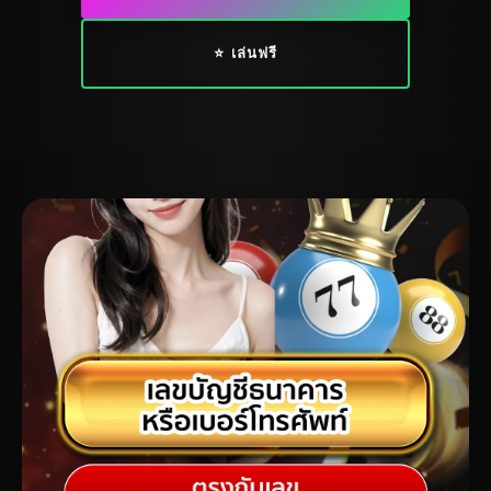
⭐ เล่นฟรี