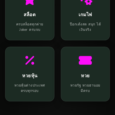
สล็อต
เกมไพ่
ครบสล็อตทุกค่าย
ป๊อกเด้งสด สนุก ได้
Joker ครบจบ
เงินจริง
หวยหุ้น
หวย
หวยหุ้นต่างประเทศ
หวยรัฐ หวยฮานอย
ครบทุกรอบ
มีครบ