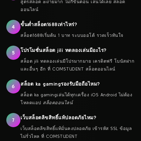
สูตรสล็อต aiง่ายมาก ไม่กี่ขั้นตอน เล่นได้เลย สล็อต
ออนไลน์
ขั้นต่ำสล็อต1688เท่าไหร่?
4
สล็อต1688เริ่มต้น 1 บาท ระบบออโต้ รวดเร็วทันใจ
โปรโมชั่นสล็อต jili ทดลองเล่นมีอะไร?
5
สล็อต jili ทดลองเล่นมีโปรมากมาย เครดิตฟรี โบนัสฝาก
และอื่นๆ อีก ที่ COMSTUDENT สล็อตออนไลน์
สล็อต ka gamingรองรับมือถือไหม?
6
สล็อต ka gamingเล่นได้ทุกเครื่อง iOS Android ไม่ต้อง
โหลดแอป
สล็อตออนไลน์
เว็บสล็อตลิขสิทธิ์แท้ปลอดภัยไหม?
7
เว็บสล็อตลิขสิทธิ์แท้มั่นคงปลอดภัย เข้ารหัส SSL ข้อมูล
ไม่รั่วไหล ที่ COMSTUDENT