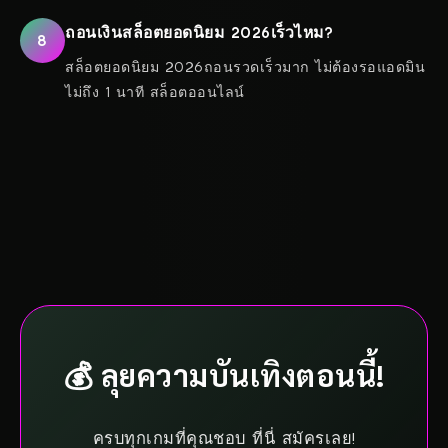
ถอนเงินสล็อตยอดนิยม 2026เร็วไหม?
8
สล็อตยอดนิยม 2026ถอนรวดเร็วมาก ไม่ต้องรอแอดมิน
ไม่ถึง 1 นาที สล็อตออนไลน์
💰 ลุยความบันเทิงตอนนี้!
ครบทุกเกมที่คุณชอบ ที่นี่ สมัครเลย!