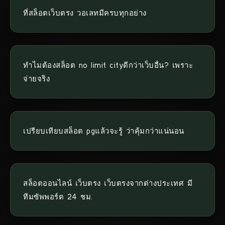
ที่สล็อตเว็บตรง วอเลทมีครบทุกอย่าง
ทำไมต้องสล็อต no limit cityดีกว่าเว็บอื่น? เพราะ
จ่ายจริง
เปรียบเทียบสล็อต pgแล้วจะรู้ ว่าคุ้มกว่าแน่นอน
สล็อตออนไลน์ เว็บตรง เว็บตรงจากต่างประเทศ มี
ทีมซัพพอร์ต 24 ชม.