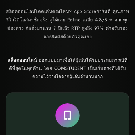
สล็อตออนไลน์โดดเด่นตรงไหน? App Storeการันตี คุณภาพ
รีวิววิดีโอสมาชิกจริง ดูได้เลย Rating เฉลี่ย 4.8/5 ⭐ จากทุก
ช่องทาง ก่อตั้งมานาน 7 ปีแล้ว RTP สูงถึง 97% ค่ายรับรอง
ลองสัมผัสด้วยตัวคุณเอง
สล็อตออนไลน์
ออกแบบมาเพื่อให้ผู้เล่นได้รับประสบการณ์ที่
ดีที่สุดในทุกด้าน โดย COMSTUDENT เป็นเว็บตรงที่ได้รับ
ความไว้วางใจจากผู้เล่นจำนวนมาก