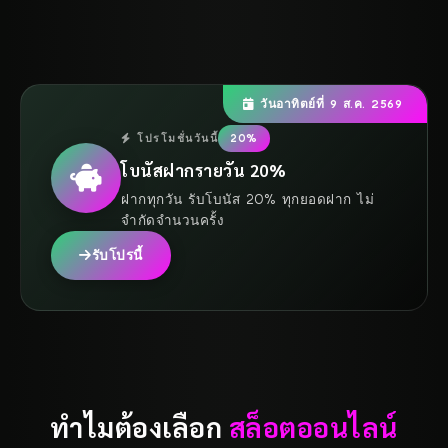
วันอาทิตย์ที่ 9 ส.ค. 2569
โปรโมชั่นวันนี้
20%
โบนัสฝากรายวัน 20%
ฝากทุกวัน รับโบนัส 20% ทุกยอดฝาก ไม่
จำกัดจำนวนครั้ง
รับโปรนี้
ทำไมต้องเลือก
สล็อตออนไลน์