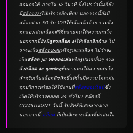
ถอนออโต้ ภายใน 15 วินาที ยิ่งไปกว่านั้นก็ยัง
มี
สล็อต777
ให้บริการอีกเพียบ นอกจากนี้ยังมี
สล็อตฝาก 50 รับ 100
ให้เลือกอีกด้วย รวมถึง
ทดลองเล่นสล็อตฟรีที่หลายคนให้ความสนใจ
นอกจากนี้ยังมี
สูตรสล็อต ai
ให้เลือกอีกด้วย ไม่
ว่าจะเป็น
สล็อต1688
หรือรูปแบบอื่นๆ ไม่ว่าจะ
เป็น
สล็อต jili ทดลองเล่น
หรือรูปแบบอื่นๆ รวม
ถึง
สล็อต ka gaming
ที่หลายคนให้ความสนใจ
สำหรับเว็บสล็อตลิขสิทธิ์แท้นั้นมีความโดดเด่น
ทุกบริการพร้อมให้ใช้งานที่
สล็อตออนไลน์
ซึ่ง
เปิดให้บริการตลอด 24 ชั่วโมง สมัครที่
COMSTUDENT วันนี้ รับสิทธิพิเศษมากมาย
นอกจากนี้
สล็อต
ก็เป็นอีกทางเลือกที่น่าสนใจ