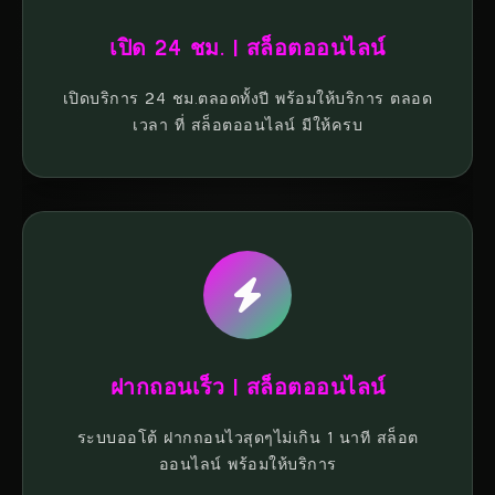
เปิด 24 ชม. | สล็อตออนไลน์
เปิดบริการ 24 ชม.ตลอดทั้งปี พร้อมให้บริการ ตลอด
เวลา ที่ สล็อตออนไลน์ มีให้ครบ
ฝากถอนเร็ว | สล็อตออนไลน์
ระบบออโต้ ฝากถอนไวสุดๆไม่เกิน 1 นาที สล็อต
ออนไลน์ พร้อมให้บริการ