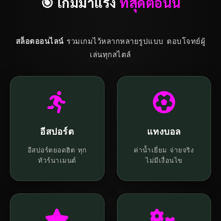
🎯 เกมมาแรง
ที่สุดตอนนี้
สล็อตออนไลน์
รวมเกมไว้หลากหลายรูปแบบ ตอบโจทย์ผู้
เล่นทุกสไตล์
อีสปอร์ต
แทงบอล
อีสปอร์ตยอดฮิต ทุก
ค่าน้ำเยี่ยม จ่ายจริง
ทัวร์นาเมนต์
ไม่มีเงื่อนไข