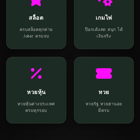
สล็อต
เกมไพ่
ครบสล็อตทุกค่าย
ป๊อกเด้งสด สนุก ได้
Joker ครบจบ
เงินจริง
หวยหุ้น
หวย
หวยหุ้นต่างประเทศ
หวยรัฐ หวยฮานอย
ครบทุกรอบ
มีครบ