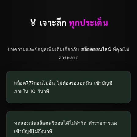
🏅 เจาะลึก
ทุกประเด็น
บทความและข้อมูลเพิ่มเติมเกี่ยวกับ
สล็อตออนไลน์
ที่คุณไม่
ควรพลาด
สล็อต777ถอนไม่อั้น ไม่ต้องรอแอดมิน เข้าบัญชี
ภายใน 10 วินาที
ทดลองเล่นสล็อตฟรีถอนได้ไม่จำกัด ทำรายการเอง
เข้าบัญชีไม่ถึงนาที