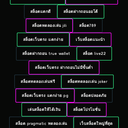
สล็อตแตกดี
สล็อตฝากถอนออโต้
สล็อตทดลองเล่น jili
สล็อต789
สล็อตเว็บตรง แตกง่าย
เว็บสล็อตแนะนำ
สล็อตฝากถอน true wallet
สล็อต live22
สล็อตเว็บตรง ฝากถอนไม่มีขั้นต่ำ
สล็อตทดลองเล่นฟรี
สล็อตทดลองเล่น joker
สล็อตเว็บตรง แตกง่าย pg
สล็อตปลอดภัย
เล่นสล็อตให้ได้เงิน
สล็อตโปรโมชั่น
สล็อต pragmatic ทดลองเล่น
เว็บสล็อตใหญ่ที่สุด