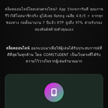
สล็อตออนไลน์โดดเด่นตรงไหน? App Storeการันตี คุณภาพ
รีวิววิดีโอสมาชิกจริง ดูได้เลย Rating เฉลี่ย 4.8/5 ⭐ จากทุก
ช่องทาง ก่อตั้งมานาน 7 ปีแล้ว RTP สูงถึง 97% ค่ายรับรอง
ลองสัมผัสด้วยตัวคุณเอง
สล็อตออนไลน์
ออกแบบมาเพื่อให้ผู้เล่นได้รับประสบการณ์ที่
ดีที่สุดในทุกด้าน โดย COMSTUDENT เป็นเว็บตรงที่ได้รับ
ความไว้วางใจจากผู้เล่นจำนวนมาก