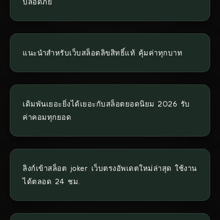
ปลอดภัย
แนะนำสำหรับเว็บสล็อตลิขสิทธิ์แท้ คุ้มค่าทุกบาท
เดิมพันเยอะยิ่งได้เยอะกับสล็อตยอดนิยม 2026 รับ
ค่าคอมทุกยอด
ลิงก์เข้าสล็อต joker เว็บตรงอัพเดตใหม่ล่าสุด ใช้งาน
ได้ตลอด 24 ชม.