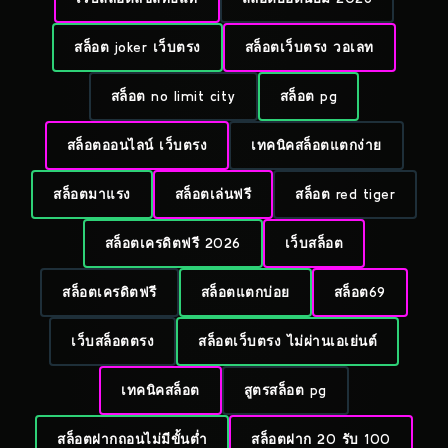
สล็อต joker เว็บตรง
สล็อตเว็บตรง วอเลท
สล็อต no limit city
สล็อต pg
สล็อตออนไลน์ เว็บตรง
เทคนิคสล็อตแตกง่าย
สล็อตมาแรง
สล็อตเล่นฟรี
สล็อต red tiger
สล็อตเครดิตฟรี 2026
เว็บสล็อต
สล็อตเครดิตฟรี
สล็อตแตกบ่อย
สล็อต69
เว็บสล็อตตรง
สล็อตเว็บตรง ไม่ผ่านเอเย่นต์
เทคนิคสล็อต
สูตรสล็อต pg
สล็อตฝากถอนไม่มีขั้นต่ำ
สล็อตฝาก 20 รับ 100