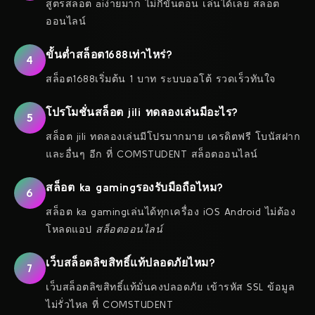
สูตรสล็อต aiง่ายมาก ไม่กี่ขั้นตอน เล่นได้เลย สล็อต
ออนไลน์
ขั้นต่ำสล็อต1688เท่าไหร่?
4
สล็อต1688เริ่มต้น 1 บาท ระบบออโต้ รวดเร็วทันใจ
โปรโมชั่นสล็อต jili ทดลองเล่นมีอะไร?
5
สล็อต jili ทดลองเล่นมีโปรมากมาย เครดิตฟรี โบนัสฝาก
และอื่นๆ อีก ที่ COMSTUDENT สล็อตออนไลน์
สล็อต ka gamingรองรับมือถือไหม?
6
สล็อต ka gamingเล่นได้ทุกเครื่อง iOS Android ไม่ต้อง
โหลดแอป
สล็อตออนไลน์
เว็บสล็อตลิขสิทธิ์แท้ปลอดภัยไหม?
7
เว็บสล็อตลิขสิทธิ์แท้มั่นคงปลอดภัย เข้ารหัส SSL ข้อมูล
ไม่รั่วไหล ที่ COMSTUDENT