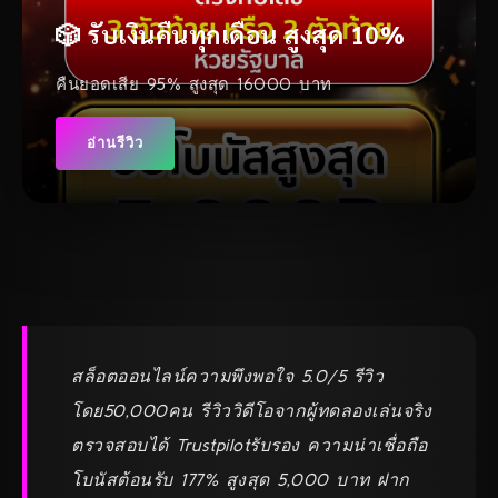
🎲 รับเงินคืนทุกเดือน สูงสุด 10%
คืนยอดเสีย 95% สูงสุด 16000 บาท
อ่านรีวิว
สล็อตออนไลน์ความพึงพอใจ 5.0/5 รีวิว
โดย50,000คน รีวิววิดีโอจากผู้ทดลองเล่นจริง
ตรวจสอบได้ Trustpilotรับรอง ความน่าเชื่อถือ
โบนัสต้อนรับ 177% สูงสุด 5,000 บาท ฝาก