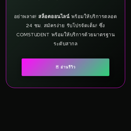
อย่าพลาด!
สล็อตออนไลน์
พร้อมให้บริการตลอด
24 ชม. สมัครง่าย รับโปรจัดเต็ม! ซึ่ง
COMSTUDENT พร้อมให้บริการด้วยมาตรฐาน
ระดับสากล
🃏 อ่านรีวิว