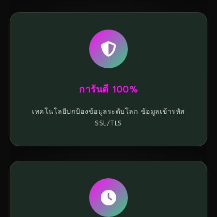
การันตี 100%
เทคโนโลยีปกป้องข้อมูลระดับโลก ข้อมูลเข้ารหัส
SSL/TLS