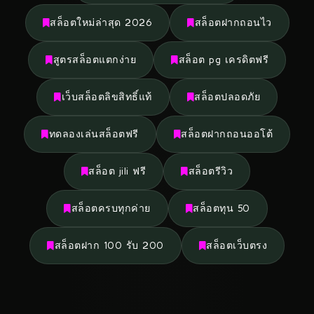
สล็อตใหม่ล่าสุด 2026
สล็อตฝากถอนไว
สูตรสล็อตแตกง่าย
สล็อต pg เครดิตฟรี
เว็บสล็อตลิขสิทธิ์แท้
สล็อตปลอดภัย
ทดลองเล่นสล็อตฟรี
สล็อตฝากถอนออโต้
สล็อต jili ฟรี
สล็อตรีวิว
สล็อตครบทุกค่าย
สล็อตทุน 50
สล็อตฝาก 100 รับ 200
สล็อตเว็บตรง