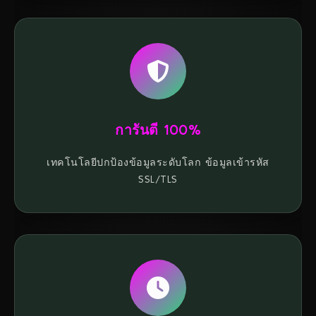
การันตี 100%
เทคโนโลยีปกป้องข้อมูลระดับโลก ข้อมูลเข้ารหัส
SSL/TLS