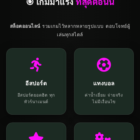
🎯 เกมมาแรง
ที่สุดตอนนี้
สล็อตออนไลน์
รวมเกมไว้หลากหลายรูปแบบ ตอบโจทย์ผู้
เล่นทุกสไตล์
อีสปอร์ต
แทงบอล
อีสปอร์ตยอดฮิต ทุก
ค่าน้ำเยี่ยม จ่ายจริง
ทัวร์นาเมนต์
ไม่มีเงื่อนไข