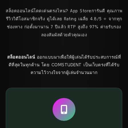
สล็อตออนไลน์โดดเด่นตรงไหน? App Storeการันตี คุณภาพ
รีวิววิดีโอสมาชิกจริง ดูได้เลย Rating เฉลี่ย 4.8/5 ⭐ จากทุก
ช่องทาง ก่อตั้งมานาน 7 ปีแล้ว RTP สูงถึง 97% ค่ายรับรอง
ลองสัมผัสด้วยตัวคุณเอง
สล็อตออนไลน์
ออกแบบมาเพื่อให้ผู้เล่นได้รับประสบการณ์ที่
ดีที่สุดในทุกด้าน โดย COMSTUDENT เป็นเว็บตรงที่ได้รับ
ความไว้วางใจจากผู้เล่นจำนวนมาก