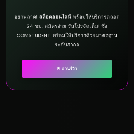
อย่าพลาด!
สล็อตออนไลน์
พร้อมให้บริการตลอด
24 ชม. สมัครง่าย รับโปรจัดเต็ม! ซึ่ง
COMSTUDENT พร้อมให้บริการด้วยมาตรฐาน
ระดับสากล
🃏 อ่านรีวิว