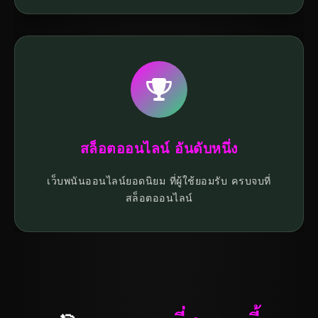
สล็อตออนไลน์ อันดับหนึ่ง
เว็บพนันออนไลน์ยอดนิยม ที่ผู้ใช้ยอมรับ ครบจบที่
สล็อตออนไลน์