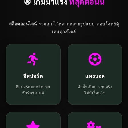
🎯 เกมมาแรง
ที่สุดตอนนี้
สล็อตออนไลน์
รวมเกมไว้หลากหลายรูปแบบ ตอบโจทย์ผู้
เล่นทุกสไตล์
อีสปอร์ต
แทงบอล
อีสปอร์ตยอดฮิต ทุก
ค่าน้ำเยี่ยม จ่ายจริง
ทัวร์นาเมนต์
ไม่มีเงื่อนไข