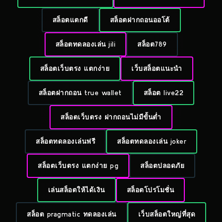
สล็อตแตกดี
สล็อตฝากถอนออโต้
สล็อตทดลองเล่น jili
สล็อต789
สล็อตเว็บตรง แตกง่าย
เว็บสล็อตแนะนำ
สล็อตฝากถอน true wallet
สล็อต live22
สล็อตเว็บตรง ฝากถอนไม่มีขั้นต่ำ
สล็อตทดลองเล่นฟรี
สล็อตทดลองเล่น joker
สล็อตเว็บตรง แตกง่าย pg
สล็อตปลอดภัย
เล่นสล็อตให้ได้เงิน
สล็อตโปรโมชั่น
สล็อต pragmatic ทดลองเล่น
เว็บสล็อตใหญ่ที่สุด