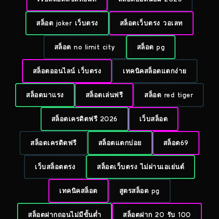
สล็อต joker เว็บตรง
สล็อตเว็บตรง วอเลท
สล็อต no limit city
สล็อต pg
สล็อตออนไลน์ เว็บตรง
เทคนิคสล็อตแตกง่าย
สล็อตมาแรง
สล็อตเล่นฟรี
สล็อต red tiger
สล็อตเครดิตฟรี 2026
เว็บสล็อต
สล็อตเครดิตฟรี
สล็อตแตกบ่อย
สล็อต69
เว็บสล็อตตรง
สล็อตเว็บตรง ไม่ผ่านเอเย่นต์
เทคนิคสล็อต
สูตรสล็อต pg
สล็อตฝากถอนไม่มีขั้นต่ำ
สล็อตฝาก 20 รับ 100