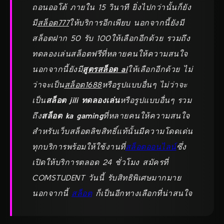
ถอนออโต้ ภายใน 15 วินาที ยิ่งไปกว่านั้นก็ยัง
มี
สล็อต777
ให้บริการอีกเพียบ นอกจากนี้ยังมี
สล็อตฝาก 50 รับ 100
ให้เลือกอีกด้วย รวมถึง
ทดลองเล่นสล็อตฟรีที่หลายคนให้ความสนใจ
นอกจากนี้ยังมี
สูตรสล็อต ai
ให้เลือกอีกด้วย ไม่
ว่าจะเป็น
สล็อต1688
หรือรูปแบบอื่นๆ ไม่ว่าจะ
เป็น
สล็อต jili ทดลองเล่น
หรือรูปแบบอื่นๆ รวม
ถึง
สล็อต ka gaming
ที่หลายคนให้ความสนใจ
สำหรับเว็บสล็อตลิขสิทธิ์แท้นั้นมีความโดดเด่น
ทุกบริการพร้อมให้ใช้งานที่
สล็อตออนไลน์
ซึ่ง
เปิดให้บริการตลอด 24 ชั่วโมง สมัครที่
COMSTUDENT วันนี้ รับสิทธิพิเศษมากมาย
นอกจากนี้
สล็อต
ก็เป็นอีกทางเลือกที่น่าสนใจ