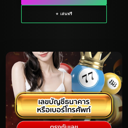
⭐ เล่นฟรี