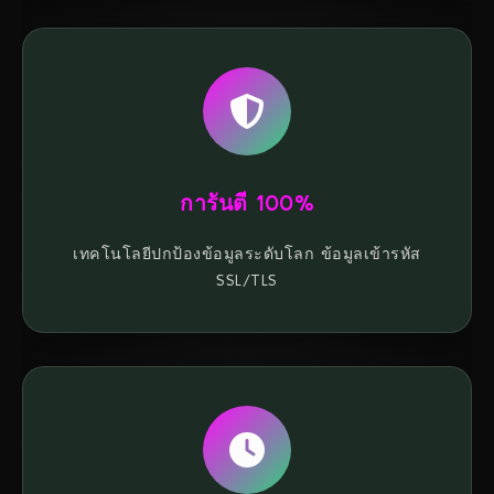
การันตี 100%
เทคโนโลยีปกป้องข้อมูลระดับโลก ข้อมูลเข้ารหัส
SSL/TLS