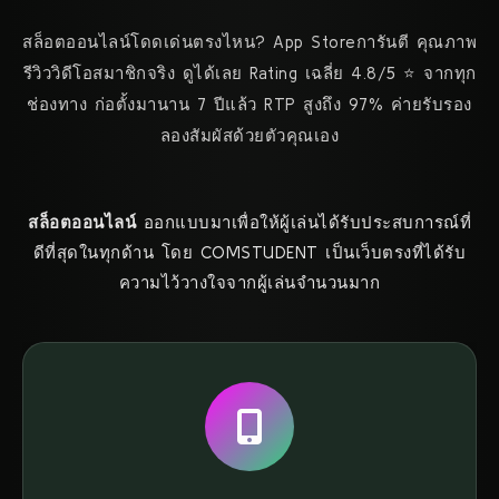
สล็อตออนไลน์โดดเด่นตรงไหน? App Storeการันตี คุณภาพ
รีวิววิดีโอสมาชิกจริง ดูได้เลย Rating เฉลี่ย 4.8/5 ⭐ จากทุก
ช่องทาง ก่อตั้งมานาน 7 ปีแล้ว RTP สูงถึง 97% ค่ายรับรอง
ลองสัมผัสด้วยตัวคุณเอง
สล็อตออนไลน์
ออกแบบมาเพื่อให้ผู้เล่นได้รับประสบการณ์ที่
ดีที่สุดในทุกด้าน โดย COMSTUDENT เป็นเว็บตรงที่ได้รับ
ความไว้วางใจจากผู้เล่นจำนวนมาก