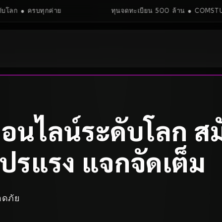
ก ● ครบทุกค่าย
ทุนจดทะเบียน 500 ล้าน ● COMSTUDENT ค
ออนไลน์ระดับโลก สม
โปรแรง แจกจัดเต็ม
อดภัย