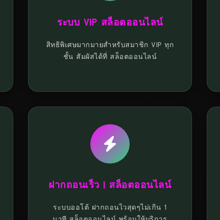
ระบบ VIP สล็อตออนไลน์
สิทธิพิเศษมากมายสำหรับสมาชิก VIP ทุก
ชั้น สัมผัสได้ที่ สล็อตออนไลน์
ฝากถอนเร็ว | สล็อตออนไลน์
ระบบออโต้ ฝากถอนไวสุดๆไม่เกิน 1
นาที สล็อตออนไลน์ พร้อมให้บริการ