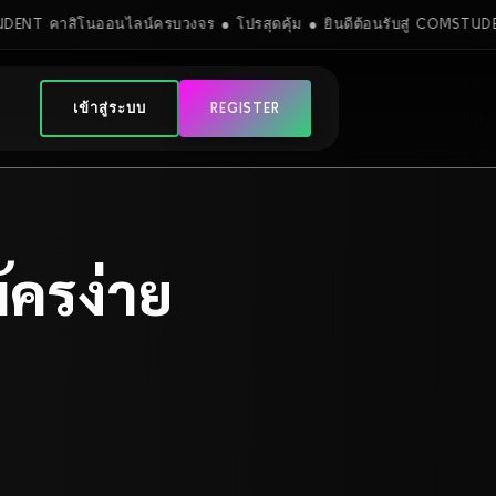
าสิโนออนไลน์ครบวงจร ● โปรสุดคุ้ม ● ยินดีต้อนรับสู่ COMSTUDENT ●
เข้าสู่ระบบ
REGISTER
ัครง่าย