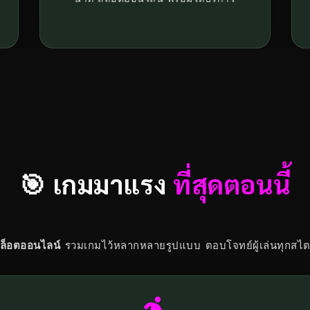
🎯 เกมมาแรง
ที่สุดตอนนี้
ล็อตออนไลน์
รวมเกมไว้หลากหลายรูปแบบ ตอบโจทย์ผู้เล่นทุกสไต