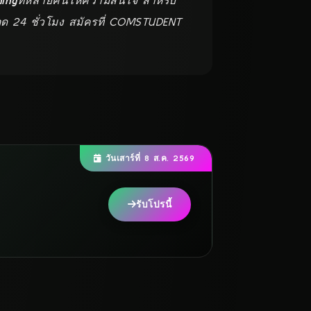
ing
ที่หลายคนให้ความสนใจ สำหรับ
ลอด 24 ชั่วโมง สมัครที่ COMSTUDENT
วันเสาร์ที่ 8 ส.ค. 2569
รับโปรนี้