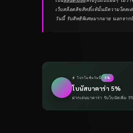
เป็น
สล็อต1688
หรือรูปแบบอื่นๆ ไม่ว่า
เว็บสล็อตลิขสิทธิ์แท้นั้นมีความโดดเด
วันนี้ รับสิทธิพิเศษมากมาย นอกจากน
โปรโมชั่นวันนี้
5%
โบนัสบาคาร่า 5%
ฝากเล่นบาคาร่า รับโบนัสเพิ่ม 5