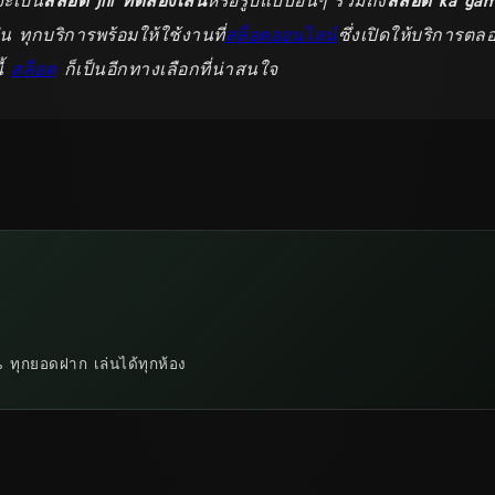
จะเป็น
สล็อต jili ทดลองเล่น
หรือรูปแบบอื่นๆ รวมถึง
สล็อต ka gam
่น ทุกบริการพร้อมให้ใช้งานที่
สล็อตออนไลน์
ซึ่งเปิดให้บริการต
ี้
สล็อต
ก็เป็นอีกทางเลือกที่น่าสนใจ
% ทุกยอดฝาก เล่นได้ทุกห้อง