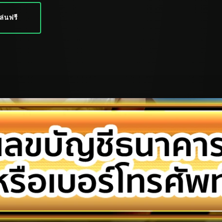
ล่นฟรี