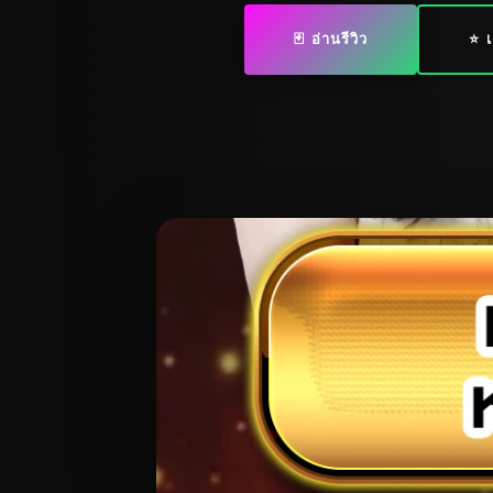
🃏 อ่านรีวิว
⭐ เ