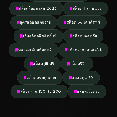
สล็อตใหม่ล่าสุด 2026
สล็อตฝากถอนไว
สูตรสล็อตแตกง่าย
สล็อต pg เครดิตฟรี
เว็บสล็อตลิขสิทธิ์แท้
สล็อตปลอดภัย
ทดลองเล่นสล็อตฟรี
สล็อตฝากถอนออโต้
สล็อต jili ฟรี
สล็อตรีวิว
สล็อตครบทุกค่าย
สล็อตทุน 50
สล็อตฝาก 100 รับ 200
สล็อตเว็บตรง