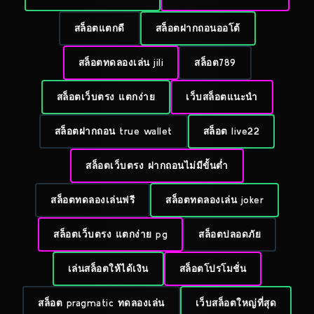
สล็อตแตกดี
สล็อตฝากถอนออโต้
สล็อตทดลองเล่น jili
สล็อต789
สล็อตเว็บตรง แตกง่าย
เว็บสล็อตแนะนำ
สล็อตฝากถอน true wallet
สล็อต live22
สล็อตเว็บตรง ฝากถอนไม่มีขั้นต่ำ
สล็อตทดลองเล่นฟรี
สล็อตทดลองเล่น joker
สล็อตเว็บตรง แตกง่าย pg
สล็อตปลอดภัย
เล่นสล็อตให้ได้เงิน
สล็อตโปรโมชั่น
สล็อต pragmatic ทดลองเล่น
เว็บสล็อตใหญ่ที่สุด