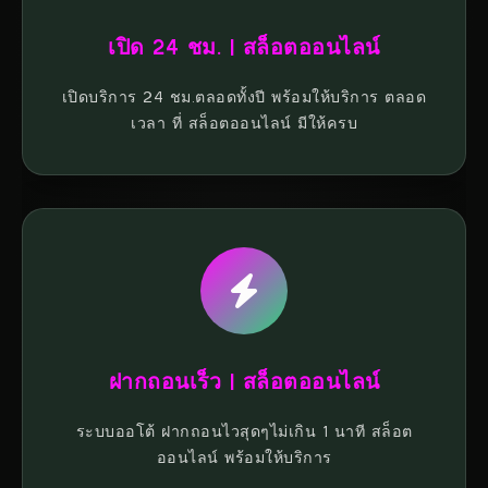
เปิด 24 ชม. | สล็อตออนไลน์
เปิดบริการ 24 ชม.ตลอดทั้งปี พร้อมให้บริการ ตลอด
เวลา ที่ สล็อตออนไลน์ มีให้ครบ
ฝากถอนเร็ว | สล็อตออนไลน์
ระบบออโต้ ฝากถอนไวสุดๆไม่เกิน 1 นาที สล็อต
ออนไลน์ พร้อมให้บริการ