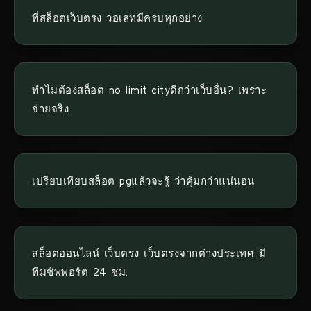
ที่สล็อตเว็บตรง วอเลทมีครบทุกอย่าง
ทำไมต้องสล็อต no limit cityดีกว่าเว็บอื่น? เพราะ
จ่ายจริง
เปรียบเทียบสล็อต pgแล้วจะรู้ ว่าคุ้มกว่าแน่นอน
สล็อตออนไลน์ เว็บตรง เว็บตรงจากต่างประเทศ มี
ทีมซัพพอร์ต 24 ชม.