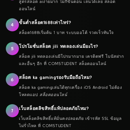
สูตรสล็อต aiง่ายมาก ไม่กี่ขั้นตอน เล่นได้เลย สล็อต
ออนไลน์
ขั้นต่ำสล็อต1688เท่าไหร่?
4
สล็อต1688เริ่มต้น 1 บาท ระบบออโต้ รวดเร็วทันใจ
โปรโมชั่นสล็อต jili ทดลองเล่นมีอะไร?
5
สล็อต jili ทดลองเล่นมีโปรมากมาย เครดิตฟรี โบนัสฝาก
และอื่นๆ อีก ที่ COMSTUDENT สล็อตออนไลน์
สล็อต ka gamingรองรับมือถือไหม?
6
สล็อต ka gamingเล่นได้ทุกเครื่อง iOS Android ไม่ต้อง
โหลดแอป
สล็อตออนไลน์
เว็บสล็อตลิขสิทธิ์แท้ปลอดภัยไหม?
7
เว็บสล็อตลิขสิทธิ์แท้มั่นคงปลอดภัย เข้ารหัส SSL ข้อมูล
ไม่รั่วไหล ที่ COMSTUDENT