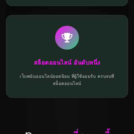
สล็อตออนไลน์ อันดับหนึ่ง
เว็บพนันออนไลน์ยอดนิยม ที่ผู้ใช้ยอมรับ ครบจบที่
สล็อตออนไลน์