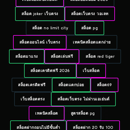
สล็อต joker เว็บตรง
สล็อตเว็บตรง วอเลท
สล็อต no limit city
สล็อต pg
สล็อตออนไลน์ เว็บตรง
เทคนิคสล็อตแตกง่าย
สล็อตมาแรง
สล็อตเล่นฟรี
สล็อต red tiger
สล็อตเครดิตฟรี 2026
เว็บสล็อต
สล็อตเครดิตฟรี
สล็อตแตกบ่อย
สล็อต69
เว็บสล็อตตรง
สล็อตเว็บตรง ไม่ผ่านเอเย่นต์
เทคนิคสล็อต
สูตรสล็อต pg
สล็อตฝากถอนไม่มีขั้นต่ำ
สล็อตฝาก 20 รับ 100