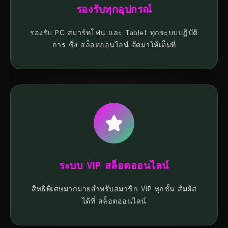
รองรับทุกอุปกรณ์
รองรับ PC สมาร์ทโฟน และ Tablet ทุกระบบปฏิบัติ
การ ซึ่ง สล็อตออนไลน์ จัดมาให้เต็มที่
ระบบ VIP สล็อตออนไลน์
สิทธิพิเศษมากมายสำหรับสมาชิก VIP ทุกชั้น สัมผัส
ได้ที่ สล็อตออนไลน์