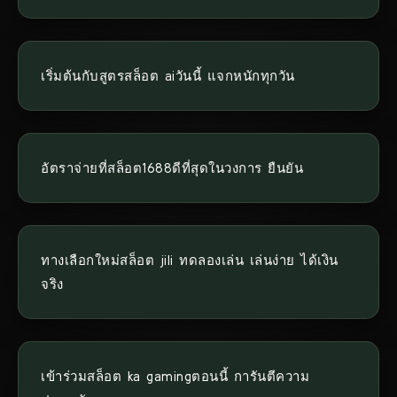
เริ่มต้นกับสูตรสล็อต aiวันนี้ แจกหนักทุกวัน
อัตราจ่ายที่สล็อต1688ดีที่สุดในวงการ ยืนยัน
ทางเลือกใหม่สล็อต jili ทดลองเล่น เล่นง่าย ได้เงิน
จริง
เข้าร่วมสล็อต ka gamingตอนนี้ การันตีความ