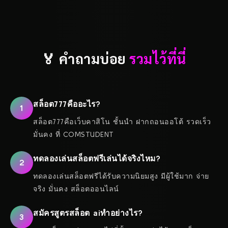
🏅 คำถามบ่อย
รวมไว้ที่นี่
สล็อต777คืออะไร?
1
สล็อต777คือเว็บคาสิโน ชั้นนำ ฝากถอนออโต้ รวดเร็ว
มั่นคง ที่ COMSTUDENT
ทดลองเล่นสล็อตฟรีเล่นได้จริงไหม?
2
ทดลองเล่นสล็อตฟรีได้รับความนิยมสูง มีผู้ใช้มาก จ่าย
จริง มั่นคง สล็อตออนไลน์
สมัครสูตรสล็อต aiทำอย่างไร?
3