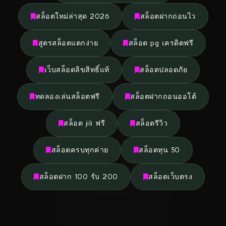
สล็อตใหม่ล่าสุด 2026
สล็อตฝากถอนไว
สูตรสล็อตแตกง่าย
สล็อต pg เครดิตฟรี
เว็บสล็อตลิขสิทธิ์แท้
สล็อตปลอดภัย
ทดลองเล่นสล็อตฟรี
สล็อตฝากถอนออโต้
สล็อต jili ฟรี
สล็อตรีวิว
สล็อตครบทุกค่าย
สล็อตทุน 50
สล็อตฝาก 100 รับ 200
สล็อตเว็บตรง