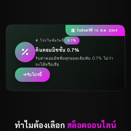
วันจันทร์ที่ 10 ส.ค. 2569
โปรโมชั่นวันนี้
0.7%
คืนคอมมิชชั่น 0.7%
รับค่าคอมมิชชั่นทุกยอดเดิมพัน 0.7% ไม่ว่า
จะได้หรือเสีย
รับโปรนี้
ทำไมต้องเลือก
สล็อตออนไลน์