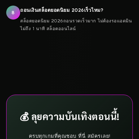
ถอนเงินสล็อตยอดนิยม 2026เร็วไหม?
8
สล็อตยอดนิยม 2026ถอนรวดเร็วมาก ไม่ต้องรอแอดมิน
ไม่ถึง 1 นาที สล็อตออนไลน์
💰 ลุยความบันเทิงตอนนี้!
ครบทุกเกมที่คุณชอบ ที่นี่ สมัครเลย!