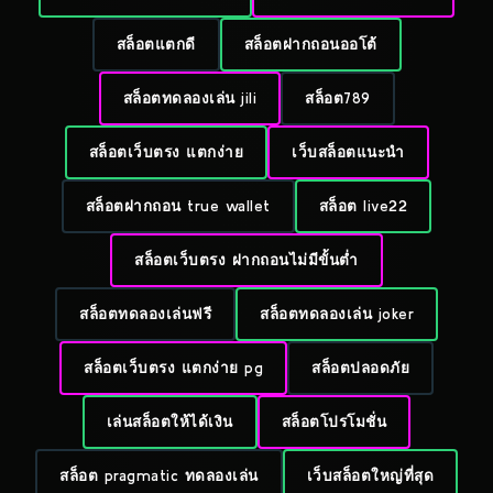
สล็อตแตกดี
สล็อตฝากถอนออโต้
สล็อตทดลองเล่น jili
สล็อต789
สล็อตเว็บตรง แตกง่าย
เว็บสล็อตแนะนำ
สล็อตฝากถอน true wallet
สล็อต live22
สล็อตเว็บตรง ฝากถอนไม่มีขั้นต่ำ
สล็อตทดลองเล่นฟรี
สล็อตทดลองเล่น joker
สล็อตเว็บตรง แตกง่าย pg
สล็อตปลอดภัย
เล่นสล็อตให้ได้เงิน
สล็อตโปรโมชั่น
สล็อต pragmatic ทดลองเล่น
เว็บสล็อตใหญ่ที่สุด