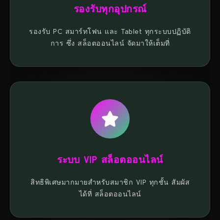
รองรับทุกอุปกรณ์
รองรับ PC สมาร์ทโฟน และ Tablet ทุกระบบปฏิบัติ
การ ซึ่ง สล็อตออนไลน์ จัดมาให้เต็มที่
ระบบ VIP สล็อตออนไลน์
สิทธิพิเศษมากมายสำหรับสมาชิก VIP ทุกชั้น สัมผัส
ได้ที่ สล็อตออนไลน์