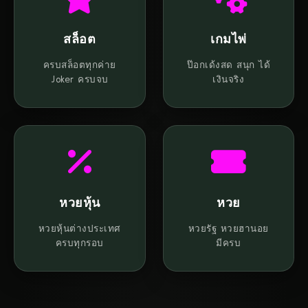
สล็อต
เกมไพ่
ครบสล็อตทุกค่าย
ป๊อกเด้งสด สนุก ได้
Joker ครบจบ
เงินจริง
หวยหุ้น
หวย
หวยหุ้นต่างประเทศ
หวยรัฐ หวยฮานอย
ครบทุกรอบ
มีครบ