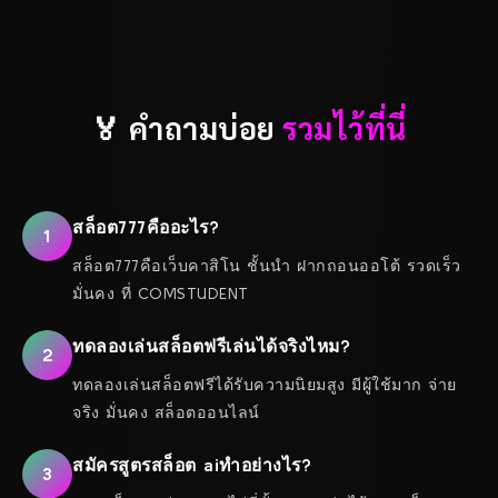
🏅 คำถามบ่อย
รวมไว้ที่นี่
สล็อต777คืออะไร?
1
สล็อต777คือเว็บคาสิโน ชั้นนำ ฝากถอนออโต้ รวดเร็ว
มั่นคง ที่ COMSTUDENT
ทดลองเล่นสล็อตฟรีเล่นได้จริงไหม?
2
ทดลองเล่นสล็อตฟรีได้รับความนิยมสูง มีผู้ใช้มาก จ่าย
จริง มั่นคง สล็อตออนไลน์
สมัครสูตรสล็อต aiทำอย่างไร?
3