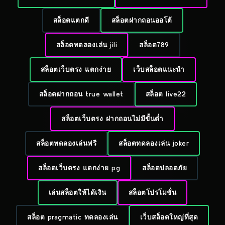
สล็อตแตกดี
สล็อตฝากถอนออโต้
สล็อตทดลองเล่น jili
สล็อต789
สล็อตเว็บตรง แตกง่าย
เว็บสล็อตแนะนำ
สล็อตฝากถอน true wallet
สล็อต live22
สล็อตเว็บตรง ฝากถอนไม่มีขั้นต่ำ
สล็อตทดลองเล่นฟรี
สล็อตทดลองเล่น joker
สล็อตเว็บตรง แตกง่าย pg
สล็อตปลอดภัย
เล่นสล็อตให้ได้เงิน
สล็อตโปรโมชั่น
สล็อต pragmatic ทดลองเล่น
เว็บสล็อตใหญ่ที่สุด