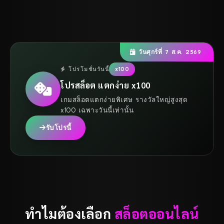
วันศุกร์ที่ 7 ส.ค. 2569
โปรโมชั่นวันนี้
x100
โปรสล็อต แตกง่าย x100
เกมสล็อตแตกง่ายพิเศษ รางวัลใหญ่สูงสุด
x100 เฉพาะวันนี้เท่านั้น
รับโปรนี้
ทำไมต้องเลือก
สล็อตออนไลน์