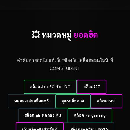
💥 หมวดหมู่
ยอดฮิต
คำค้นหายอดนิยมที่เกี่ยวข้องกับ
สล็อตออนไลน์
ที่
COMSTUDENT
สล็อตฝาก 50 รับ 100
สล็อต777
ทดลองเล่นสล็อตฟรี
สูตรสล็อต ai
สล็อต1688
สล็อต jili ทดลองเล่น
สล็อต ka gaming
เว็บสล็อตลิขสิทธิ์แท้
สล็อตยอดนิยม 2026