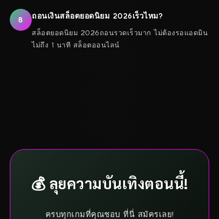
ถอนเงินสล็อตยอดนิยม 2026เร็วไหม?
8
สล็อตยอดนิยม 2026ถอนรวดเร็วมาก ไม่ต้องรอแอดมิน
ไม่ถึง 1 นาที สล็อตออนไลน์
💰 ลุยความบันเทิงตอนนี้!
ครบทุกเกมที่คุณชอบ ที่นี่ สมัครเลย!