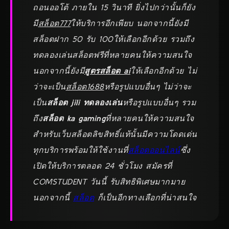
ถอนออโต้ ภายใน 15 วินาที ยิ่งไปกว่านั้นก็ยัง
มี
สล็อต777
ให้บริการอีกเพียบ นอกจากนี้ยังมี
สล็อตฝาก 50 รับ 100
ให้เลือกอีกด้วย รวมถึง
ทดลองเล่นสล็อตฟรีที่หลายคนให้ความสนใจ
นอกจากนี้ยังมี
สูตรสล็อต ai
ให้เลือกอีกด้วย ไม่
ว่าจะเป็น
สล็อต1688
หรือรูปแบบอื่นๆ ไม่ว่าจะ
เป็น
สล็อต jili ทดลองเล่น
หรือรูปแบบอื่นๆ รวม
ถึง
สล็อต ka gaming
ที่หลายคนให้ความสนใจ
สำหรับเว็บสล็อตลิขสิทธิ์แท้นั้นมีความโดดเด่น
ทุกบริการพร้อมให้ใช้งานที่
สล็อตออนไลน์
ซึ่ง
เปิดให้บริการตลอด 24 ชั่วโมง สมัครที่
COMSTUDENT วันนี้ รับสิทธิพิเศษมากมาย
นอกจากนี้
สล็อต
ก็เป็นอีกทางเลือกที่น่าสนใจ