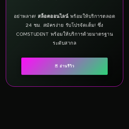
อย่าพลาด!
สล็อตออนไลน์
พร้อมให้บริการตลอด
24 ชม. สมัครง่าย รับโปรจัดเต็ม! ซึ่ง
COMSTUDENT พร้อมให้บริการด้วยมาตรฐาน
ระดับสากล
🃏 อ่านรีวิว