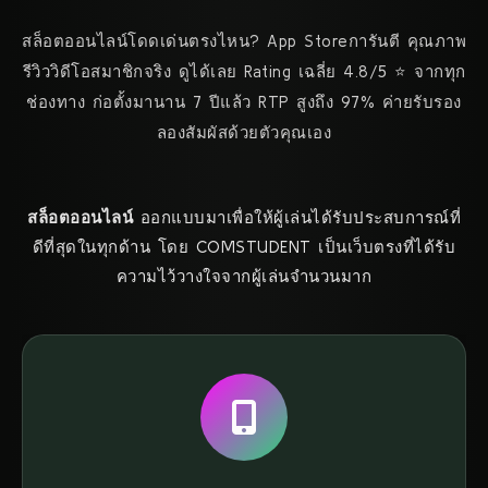
สล็อตออนไลน์โดดเด่นตรงไหน? App Storeการันตี คุณภาพ
รีวิววิดีโอสมาชิกจริง ดูได้เลย Rating เฉลี่ย 4.8/5 ⭐ จากทุก
ช่องทาง ก่อตั้งมานาน 7 ปีแล้ว RTP สูงถึง 97% ค่ายรับรอง
ลองสัมผัสด้วยตัวคุณเอง
สล็อตออนไลน์
ออกแบบมาเพื่อให้ผู้เล่นได้รับประสบการณ์ที่
ดีที่สุดในทุกด้าน โดย COMSTUDENT เป็นเว็บตรงที่ได้รับ
ความไว้วางใจจากผู้เล่นจำนวนมาก