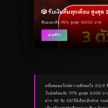
🎲 รับเงินคืนทุกเดือน สูงสุด
คืนยอดเสีย 95% สูงสุด 16000 บาท
อ่านรีวิว
สล็อตออนไลน์ความพึงพอใจ 5.0/5 รีวิ
โบนัสต้อนรับ 177% สูงสุด 5,000 บาท
ฝาก 50 รับ 100
ให้เลือกอีกด้วย รว