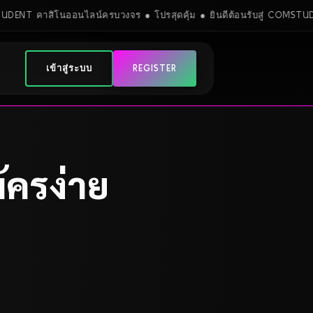
คาสิโนออนไลน์ครบวงจร ● โปรสุดคุ้ม ● ยินดีต้อนรับสู่ COMSTUDENT ●
เข้าสู่ระบบ
REGISTER
ัครง่าย