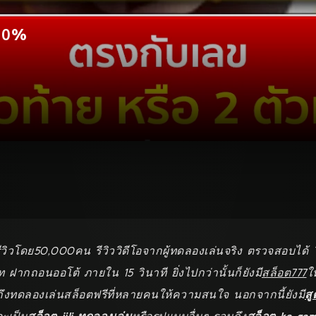
 10%
วโดย50,000คน รีวิววิดีโอจากผู้ทดลองเล่นจริง ตรวจสอบได้ Tru
 ฝากถอนออโต้ ภายใน 15 วินาที ยิ่งไปกว่านั้นก็ยังมี
สล็อต777
ใ
มถึงทดลองเล่นสล็อตฟรีที่หลายคนให้ความสนใจ นอกจากนี้ยังมี
สู