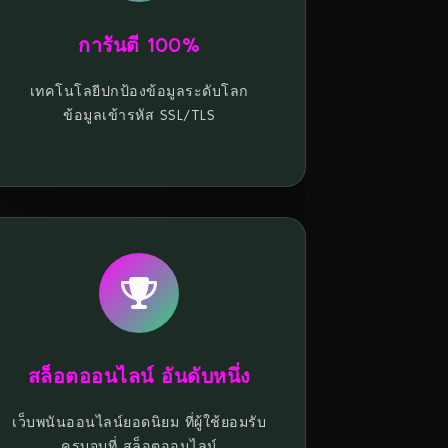
การันตี 100%
เทคโนโลยีปกป้องข้อมูลระดับโลก
ข้อมูลเข้ารหัส SSL/TLS
สล็อตออนไลน์ อันดับหนึ่ง
เว็บพนันออนไลน์ยอดนิยม ที่ผู้ใช้ยอมรับ
ครบจบที่ สล็อตออนไลน์