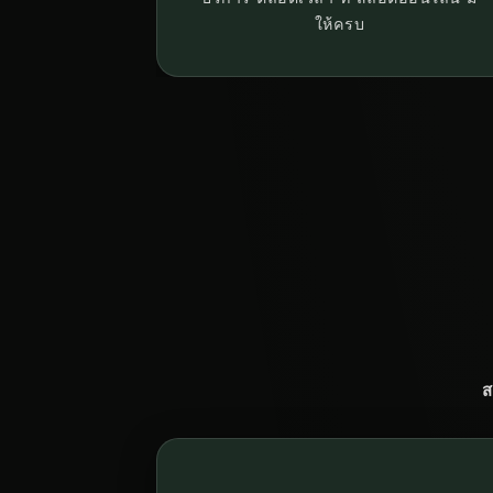
ให้ครบ
ส