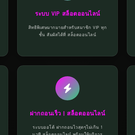
ระบบ VIP สล็อตออนไลน์
สิทธิพิเศษมากมายสำหรับสมาชิก VIP ทุก
ชั้น สัมผัสได้ที่ สล็อตออนไลน์
ฝากถอนเร็ว | สล็อตออนไลน์
ระบบออโต้ ฝากถอนไวสุดๆไม่เกิน 1
นาที สล็อตออนไลน์ พร้อมให้บริการ