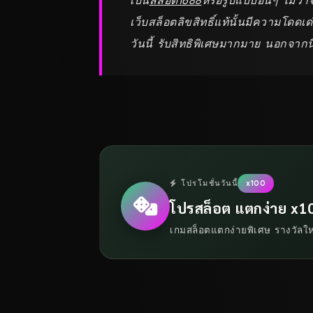
เป็น
สล็อต1688
หรือรูปแบบอื่นๆ ไม่ว่า
เว็บสล็อตลิขสิทธิ์แท้นั้นมีความโดดเด
วันนี้ รับสิทธิพิเศษมากมาย นอกจากน
โปรโมชั่นวันนี้
x100
โปรสล็อต แตกง่าย x1
เกมสล็อตแตกง่ายพิเศษ รางวัลใหญ่