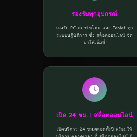
รองรับทุกอุปกรณ์
รองรับ PC สมาร์ทโฟน และ Tablet ทุก
ระบบปฏิบัติการ ซึ่ง สล็อตออนไลน์ จัด
มาให้เต็มที่
เปิด 24 ชม. | สล็อตออนไลน์
เปิดบริการ 24 ชม.ตลอดทั้งปี พร้อมให้
บริการ ตลอดเวลา ที่ สล็อตออนไลน์ มี