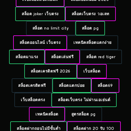
สล็อต joker เว็บตรง
สล็อตเว็บตรง วอเลท
สล็อต no limit city
สล็อต pg
สล็อตออนไลน์ เว็บตรง
เทคนิคสล็อตแตกง่าย
สล็อตมาแรง
สล็อตเล่นฟรี
สล็อต red tiger
สล็อตเครดิตฟรี 2026
เว็บสล็อต
สล็อตเครดิตฟรี
สล็อตแตกบ่อย
สล็อต69
เว็บสล็อตตรง
สล็อตเว็บตรง ไม่ผ่านเอเย่นต์
เทคนิคสล็อต
สูตรสล็อต pg
สล็อตฝากถอนไม่มีขั้นต่ำ
สล็อตฝาก 20 รับ 100