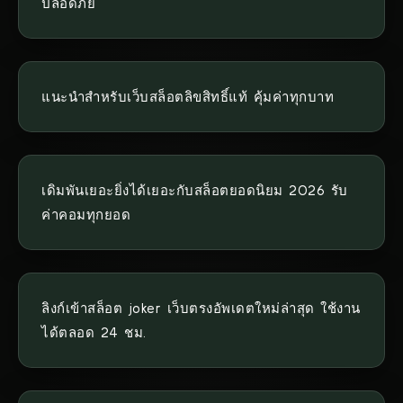
ปลอดภัย
แนะนำสำหรับเว็บสล็อตลิขสิทธิ์แท้ คุ้มค่าทุกบาท
เดิมพันเยอะยิ่งได้เยอะกับสล็อตยอดนิยม 2026 รับ
ค่าคอมทุกยอด
ลิงก์เข้าสล็อต joker เว็บตรงอัพเดตใหม่ล่าสุด ใช้งาน
ได้ตลอด 24 ชม.