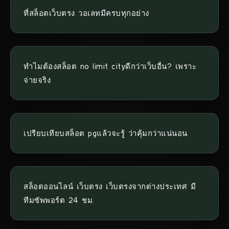
ที่สล็อตเว็บตรง วอเลทมีครบทุกอย่าง
ทำไมต้องสล็อต no limit cityดีกว่าเว็บอื่น? เพราะ
จ่ายจริง
เปรียบเทียบสล็อต pgแล้วจะรู้ ว่าคุ้มกว่าแน่นอน
สล็อตออนไลน์ เว็บตรง เว็บตรงจากต่างประเทศ มี
ทีมซัพพอร์ต 24 ชม.