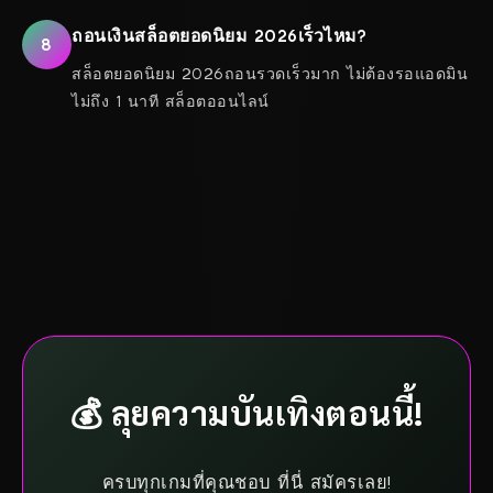
ถอนเงินสล็อตยอดนิยม 2026เร็วไหม?
8
สล็อตยอดนิยม 2026ถอนรวดเร็วมาก ไม่ต้องรอแอดมิน
ไม่ถึง 1 นาที สล็อตออนไลน์
💰 ลุยความบันเทิงตอนนี้!
ครบทุกเกมที่คุณชอบ ที่นี่ สมัครเลย!