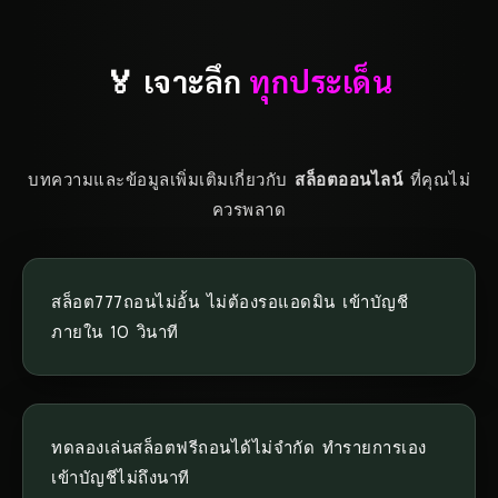
🏅 เจาะลึก
ทุกประเด็น
บทความและข้อมูลเพิ่มเติมเกี่ยวกับ
สล็อตออนไลน์
ที่คุณไม่
ควรพลาด
สล็อต777ถอนไม่อั้น ไม่ต้องรอแอดมิน เข้าบัญชี
ภายใน 10 วินาที
ทดลองเล่นสล็อตฟรีถอนได้ไม่จำกัด ทำรายการเอง
เข้าบัญชีไม่ถึงนาที