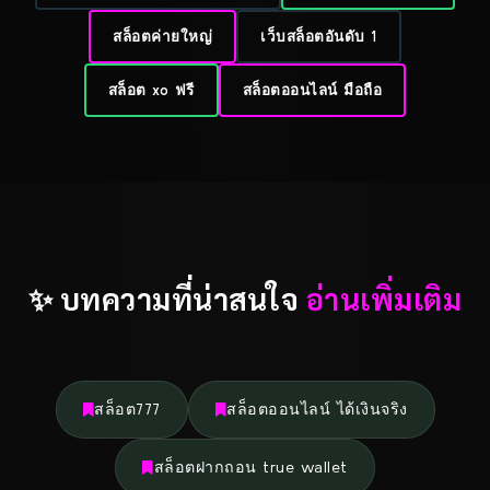
สล็อตค่ายใหญ่
เว็บสล็อตอันดับ 1
สล็อต xo ฟรี
สล็อตออนไลน์ มือถือ
✨ บทความที่น่าสนใจ
อ่านเพิ่มเติม
สล็อต777
สล็อตออนไลน์ ได้เงินจริง
สล็อตฝากถอน true wallet