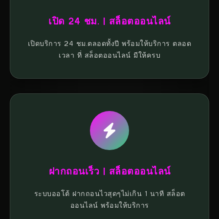
เปิด 24 ชม. | สล็อตออนไลน์
เปิดบริการ 24 ชม.ตลอดทั้งปี พร้อมให้บริการ ตลอด
เวลา ที่ สล็อตออนไลน์ มีให้ครบ
ฝากถอนเร็ว | สล็อตออนไลน์
ระบบออโต้ ฝากถอนไวสุดๆไม่เกิน 1 นาที สล็อต
ออนไลน์ พร้อมให้บริการ