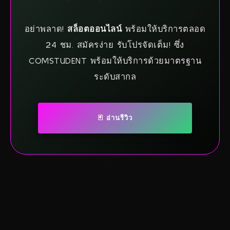
อย่าพลาด!
สล็อตออนไลน์
พร้อมให้บริการตลอด
24 ชม. สมัครง่าย รับโปรจัดเต็ม! ซึ่ง
COMSTUDENT พร้อมให้บริการด้วยมาตรฐาน
ระดับสากล
🃏 อ่านรีวิว