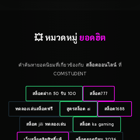
💥 หมวดหมู่
ยอดฮิต
คำค้นหายอดนิยมที่เกี่ยวข้องกับ
สล็อตออนไลน์
ที่
COMSTUDENT
สล็อตฝาก 50 รับ 100
สล็อต777
ทดลองเล่นสล็อตฟรี
สูตรสล็อต ai
สล็อต1688
สล็อต jili ทดลองเล่น
สล็อต ka gaming
เว็บสล็อตลิขสิทธิ์แท้
สล็อตยอดนิยม 2026