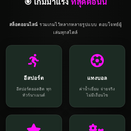
🎯 เกมมาแรง
ที่สุดตอนนี้
สล็อตออนไลน์
รวมเกมไว้หลากหลายรูปแบบ ตอบโจทย์ผู้
เล่นทุกสไตล์
อีสปอร์ต
แทงบอล
อีสปอร์ตยอดฮิต ทุก
ค่าน้ำเยี่ยม จ่ายจริง
ทัวร์นาเมนต์
ไม่มีเงื่อนไข