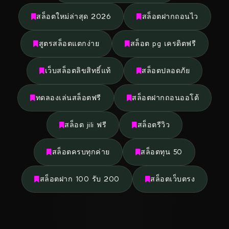
สล็อตใหม่ล่าสุด 2026
สล็อตฝากถอนไว
สูตรสล็อตแตกง่าย
สล็อต pg เครดิตฟรี
เว็บสล็อตลิขสิทธิ์แท้
สล็อตปลอดภัย
ทดลองเล่นสล็อตฟรี
สล็อตฝากถอนออโต้
สล็อต jili ฟรี
สล็อตรีวิว
สล็อตครบทุกค่าย
สล็อตทุน 50
สล็อตฝาก 100 รับ 200
สล็อตเว็บตรง