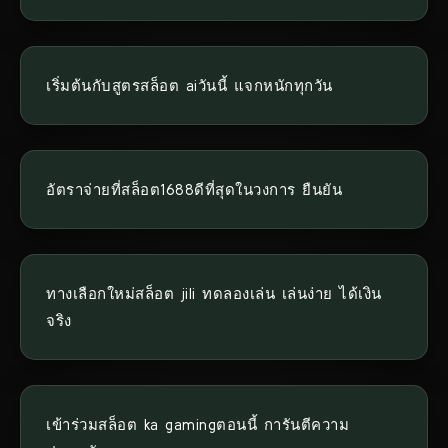
เริ่มต้นกับสูตรสล็อต aiวันนี้ แจกหนักทุกวัน
อัตราจ่ายที่สล็อต1688ดีที่สุดในวงการ ยืนยัน
ทางเลือกใหม่สล็อต jili ทดลองเล่น เล่นง่าย ได้เงิน
จริง
เข้าร่วมสล็อต ka gamingตอนนี้ การันตีความ