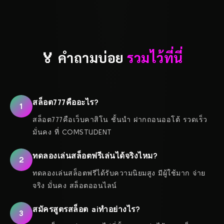
🏅 คำถามบ่อย
รวมไว้ที่นี่
สล็อต777คืออะไร?
1
สล็อต777คือเว็บคาสิโน ชั้นนำ ฝากถอนออโต้ รวดเร็ว
มั่นคง ที่ COMSTUDENT
ทดลองเล่นสล็อตฟรีเล่นได้จริงไหม?
2
ทดลองเล่นสล็อตฟรีได้รับความนิยมสูง มีผู้ใช้มาก จ่าย
จริง มั่นคง สล็อตออนไลน์
สมัครสูตรสล็อต aiทำอย่างไร?
3