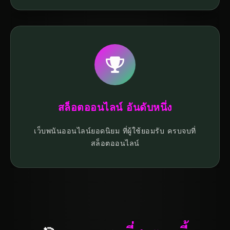
สล็อตออนไลน์ อันดับหนึ่ง
เว็บพนันออนไลน์ยอดนิยม ที่ผู้ใช้ยอมรับ ครบจบที่
สล็อตออนไลน์