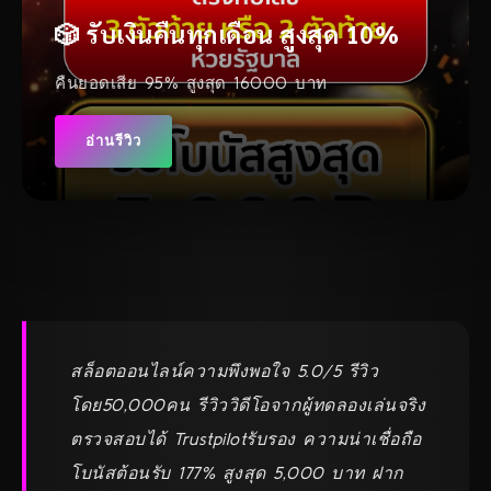
🎲 รับเงินคืนทุกเดือน สูงสุด 10%
คืนยอดเสีย 95% สูงสุด 16000 บาท
อ่านรีวิว
สล็อตออนไลน์ความพึงพอใจ 5.0/5 รีวิว
โดย50,000คน รีวิววิดีโอจากผู้ทดลองเล่นจริง
ตรวจสอบได้ Trustpilotรับรอง ความน่าเชื่อถือ
โบนัสต้อนรับ 177% สูงสุด 5,000 บาท ฝาก