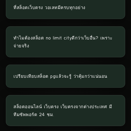
ที่สล็อตเว็บตรง วอเลทมีครบทุกอย่าง
ทำไมต้องสล็อต no limit cityดีกว่าเว็บอื่น? เพราะ
จ่ายจริง
เปรียบเทียบสล็อต pgแล้วจะรู้ ว่าคุ้มกว่าแน่นอน
สล็อตออนไลน์ เว็บตรง เว็บตรงจากต่างประเทศ มี
ทีมซัพพอร์ต 24 ชม.