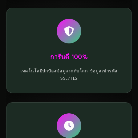
การันตี 100%
เทคโนโลยีปกป้องข้อมูลระดับโลก ข้อมูลเข้ารหัส
SSL/TLS