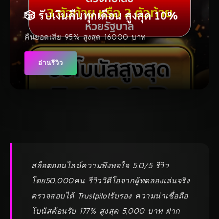
🎲 รับเงินคืนทุกเดือน สูงสุด 10%
คืนยอดเสีย 95% สูงสุด 16000 บาท
อ่านรีวิว
สล็อตออนไลน์ความพึงพอใจ 5.0/5 รีวิว
โดย50,000คน รีวิววิดีโอจากผู้ทดลองเล่นจริง
ตรวจสอบได้ Trustpilotรับรอง ความน่าเชื่อถือ
โบนัสต้อนรับ 177% สูงสุด 5,000 บาท ฝาก