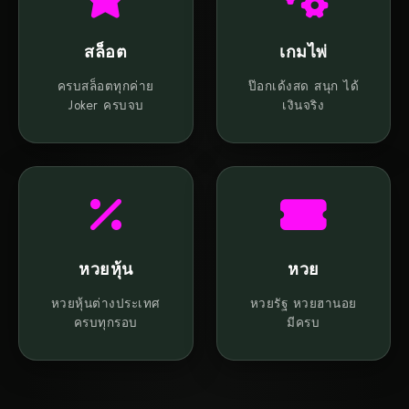
สล็อต
เกมไพ่
ครบสล็อตทุกค่าย
ป๊อกเด้งสด สนุก ได้
Joker ครบจบ
เงินจริง
หวยหุ้น
หวย
หวยหุ้นต่างประเทศ
หวยรัฐ หวยฮานอย
ครบทุกรอบ
มีครบ