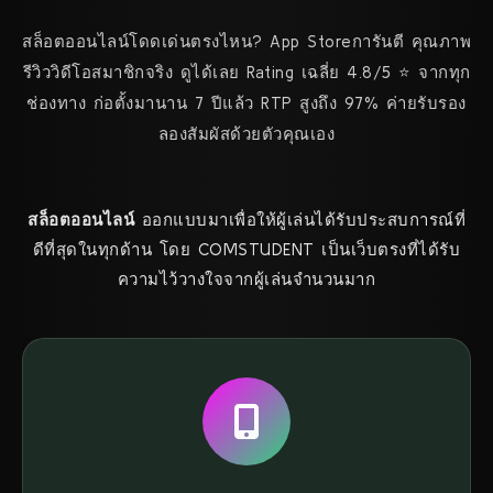
สล็อตออนไลน์โดดเด่นตรงไหน? App Storeการันตี คุณภาพ
รีวิววิดีโอสมาชิกจริง ดูได้เลย Rating เฉลี่ย 4.8/5 ⭐ จากทุก
ช่องทาง ก่อตั้งมานาน 7 ปีแล้ว RTP สูงถึง 97% ค่ายรับรอง
ลองสัมผัสด้วยตัวคุณเอง
สล็อตออนไลน์
ออกแบบมาเพื่อให้ผู้เล่นได้รับประสบการณ์ที่
ดีที่สุดในทุกด้าน โดย COMSTUDENT เป็นเว็บตรงที่ได้รับ
ความไว้วางใจจากผู้เล่นจำนวนมาก