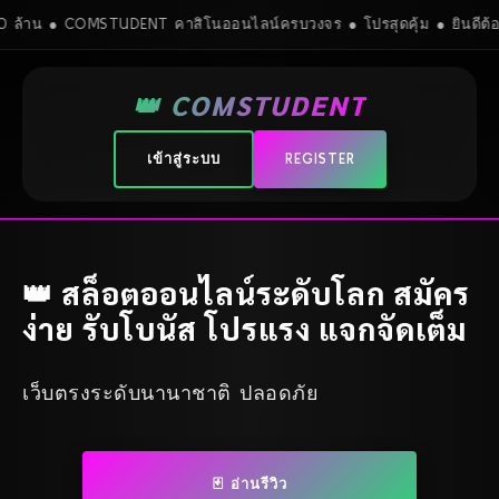
ล้าน ● COMSTUDENT คาสิโนออนไลน์ครบวงจร ● โปรสุดคุ้ม ● ยินดีต้อน
👑 COMSTUDENT
เข้าสู่ระบบ
REGISTER
👑 สล็อตออนไลน์ระดับโลก สมัคร
ง่าย รับโบนัส โปรแรง แจกจัดเต็ม
เว็บตรงระดับนานาชาติ ปลอดภัย
🃏 อ่านรีวิว