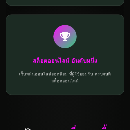
สล็อตออนไลน์ อันดับหนึ่ง
เว็บพนันออนไลน์ยอดนิยม ที่ผู้ใช้ยอมรับ ครบจบที่
สล็อตออนไลน์