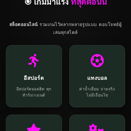
🎯 เกมมาแรง
ที่สุดตอนนี้
สล็อตออนไลน์
รวมเกมไว้หลากหลายรูปแบบ ตอบโจทย์ผู้
เล่นทุกสไตล์
อีสปอร์ต
แทงบอล
อีสปอร์ตยอดฮิต ทุก
ค่าน้ำเยี่ยม จ่ายจริง
ทัวร์นาเมนต์
ไม่มีเงื่อนไข