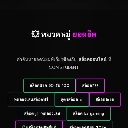
💥 หมวดหมู่
ยอดฮิต
คำค้นหายอดนิยมที่เกี่ยวข้องกับ
สล็อตออนไลน์
ที่
COMSTUDENT
สล็อตฝาก 50 รับ 100
สล็อต777
ทดลองเล่นสล็อตฟรี
สูตรสล็อต ai
สล็อต1688
สล็อต jili ทดลองเล่น
สล็อต ka gaming
เว็บสล็อตลิขสิทธิ์แท้
สล็อตยอดนิยม 2026