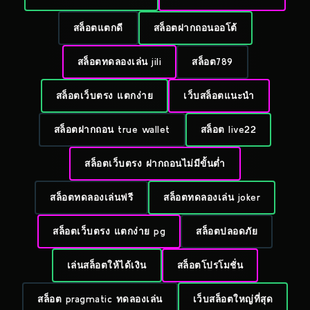
สล็อตแตกดี
สล็อตฝากถอนออโต้
สล็อตทดลองเล่น jili
สล็อต789
สล็อตเว็บตรง แตกง่าย
เว็บสล็อตแนะนำ
สล็อตฝากถอน true wallet
สล็อต live22
สล็อตเว็บตรง ฝากถอนไม่มีขั้นต่ำ
สล็อตทดลองเล่นฟรี
สล็อตทดลองเล่น joker
สล็อตเว็บตรง แตกง่าย pg
สล็อตปลอดภัย
เล่นสล็อตให้ได้เงิน
สล็อตโปรโมชั่น
สล็อต pragmatic ทดลองเล่น
เว็บสล็อตใหญ่ที่สุด