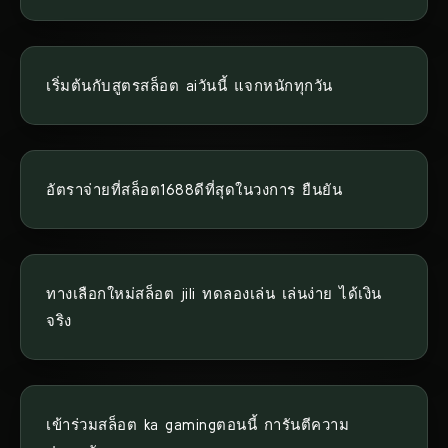
เริ่มต้นกับสูตรสล็อต aiวันนี้ แจกหนักทุกวัน
อัตราจ่ายที่สล็อต1688ดีที่สุดในวงการ ยืนยัน
ทางเลือกใหม่สล็อต jili ทดลองเล่น เล่นง่าย ได้เงิน
จริง
เข้าร่วมสล็อต ka gamingตอนนี้ การันตีความ