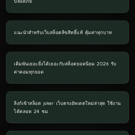
ปลอดภัย
แนะนำสำหรับเว็บสล็อตลิขสิทธิ์แท้ คุ้มค่าทุกบาท
เดิมพันเยอะยิ่งได้เยอะกับสล็อตยอดนิยม 2026 รับ
ค่าคอมทุกยอด
ลิงก์เข้าสล็อต joker เว็บตรงอัพเดตใหม่ล่าสุด ใช้งาน
ได้ตลอด 24 ชม.