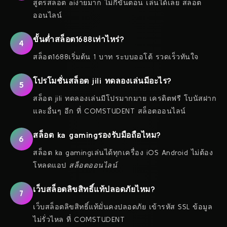
สูตรสล็อต aiง่ายมาก ไม่กี่ขั้นตอน เล่นได้เลย สล็อต
ออนไลน์
ขั้นต่ำสล็อต1688เท่าไหร่?
4
สล็อต1688เริ่มต้น 1 บาท ระบบออโต้ รวดเร็วทันใจ
โปรโมชั่นสล็อต jili ทดลองเล่นมีอะไร?
5
สล็อต jili ทดลองเล่นมีโปรมากมาย เครดิตฟรี โบนัสฝาก
และอื่นๆ อีก ที่ COMSTUDENT สล็อตออนไลน์
สล็อต ka gamingรองรับมือถือไหม?
6
สล็อต ka gamingเล่นได้ทุกเครื่อง iOS Android ไม่ต้อง
โหลดแอป
สล็อตออนไลน์
เว็บสล็อตลิขสิทธิ์แท้ปลอดภัยไหม?
7
เว็บสล็อตลิขสิทธิ์แท้มั่นคงปลอดภัย เข้ารหัส SSL ข้อมูล
ไม่รั่วไหล ที่ COMSTUDENT