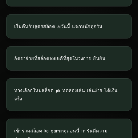
เริ่มต้นกับสูตรสล็อต aiวันนี้ แจกหนักทุกวัน
อัตราจ่ายที่สล็อต1688ดีที่สุดในวงการ ยืนยัน
ทางเลือกใหม่สล็อต jili ทดลองเล่น เล่นง่าย ได้เงิน
จริง
เข้าร่วมสล็อต ka gamingตอนนี้ การันตีความ