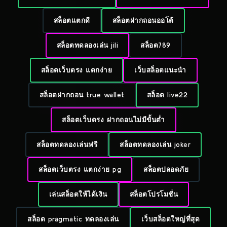
สล็อตแตกดี
สล็อตฝากถอนออโต้
สล็อตทดลองเล่น jili
สล็อต789
สล็อตเว็บตรง แตกง่าย
เว็บสล็อตแนะนำ
สล็อตฝากถอน true wallet
สล็อต live22
สล็อตเว็บตรง ฝากถอนไม่มีขั้นต่ำ
สล็อตทดลองเล่นฟรี
สล็อตทดลองเล่น joker
สล็อตเว็บตรง แตกง่าย pg
สล็อตปลอดภัย
เล่นสล็อตให้ได้เงิน
สล็อตโปรโมชั่น
สล็อต pragmatic ทดลองเล่น
เว็บสล็อตใหญ่ที่สุด