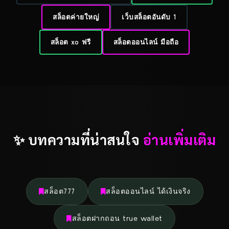
สล็อตค่ายใหญ่
เว็บสล็อตอันดับ 1
สล็อต xo ฟรี
สล็อตออนไลน์ มือถือ
✨ บทความที่น่าสนใจ
อ่านเพิ่มเติม
สล็อต777
สล็อตออนไลน์ ได้เงินจริง
สล็อตฝากถอน true wallet