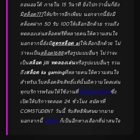
ถอนออโต้ ภายใน 15 วินาที ยิ่งไปกว่านั้นก็ยัง
มี
สล็อต777
ให้บริการอีกเพียบ นอกจากนี้ยังมี
สล็อตฝาก 50 รับ 100
ให้เลือกอีกด้วย รวมถึง
ทดลองเล่นสล็อตฟรีที่หลายคนให้ความสนใจ
นอกจากนี้ยังมี
สูตรสล็อต ai
ให้เลือกอีกด้วย ไม่
ว่าจะเป็น
สล็อต1688
หรือรูปแบบอื่นๆ ไม่ว่าจะ
เป็น
สล็อต jili ทดลองเล่น
หรือรูปแบบอื่นๆ รวม
ถึง
สล็อต ka gaming
ที่หลายคนให้ความสนใจ
สำหรับเว็บสล็อตลิขสิทธิ์แท้นั้นมีความโดดเด่น
ทุกบริการพร้อมให้ใช้งานที่
สล็อตออนไลน์
ซึ่ง
เปิดให้บริการตลอด 24 ชั่วโมง สมัครที่
COMSTUDENT วันนี้ รับสิทธิพิเศษมากมาย
นอกจากนี้
สล็อต
ก็เป็นอีกทางเลือกที่น่าสนใจ