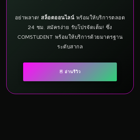
อย่าพลาด!
สล็อตออนไลน์
พร้อมให้บริการตลอด
24 ชม. สมัครง่าย รับโปรจัดเต็ม! ซึ่ง
COMSTUDENT พร้อมให้บริการด้วยมาตรฐาน
ระดับสากล
🃏 อ่านรีวิว