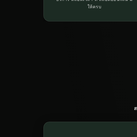
ให้ครบ
ส