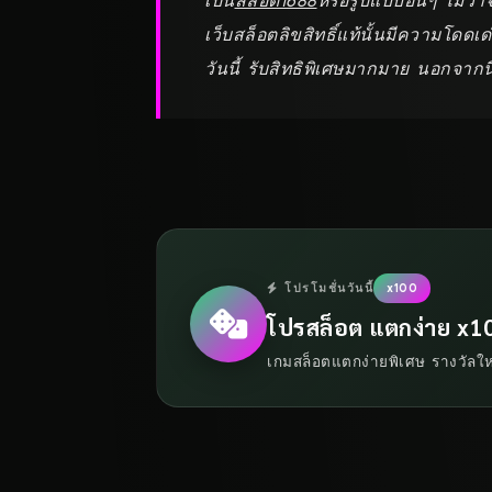
เป็น
สล็อต1688
หรือรูปแบบอื่นๆ ไม่ว่า
เว็บสล็อตลิขสิทธิ์แท้นั้นมีความโดดเด
วันนี้ รับสิทธิพิเศษมากมาย นอกจากน
โปรโมชั่นวันนี้
x100
โปรสล็อต แตกง่าย x1
เกมสล็อตแตกง่ายพิเศษ รางวัลใหญ่