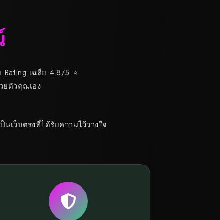
์
 Rating เฉลี่ย 4.8/5 ⭐
้วยตัวคุณเอง
็นเว็บตรงที่ได้รับความไว้วางใจ