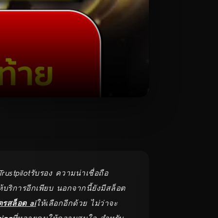
stpilotรับรอง ความน่าเชื่อถือ
ห้บริการอีกเพียบ นอกจากนี้ยังมี
สล็อต
ตรสล็อต ai
ให้เลือกอีกด้วย ไม่ว่าจะ