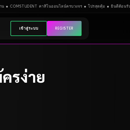
 COMSTUDENT คาสิโนออนไลน์ครบวงจร ● โปรสุดคุ้ม ● ยินดีต้อนรับสู่ 
เข้าสู่ระบบ
REGISTER
ัครง่าย