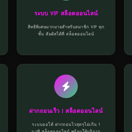
ระบบ VIP สล็อตออนไลน์
สิทธิพิเศษมากมายสำหรับสมาชิก VIP ทุก
ชั้น สัมผัสได้ที่ สล็อตออนไลน์
ฝากถอนเร็ว | สล็อตออนไลน์
ระบบออโต้ ฝากถอนไวสุดๆไม่เกิน 1
นาที สล็อตออนไลน์ พร้อมให้บริการ