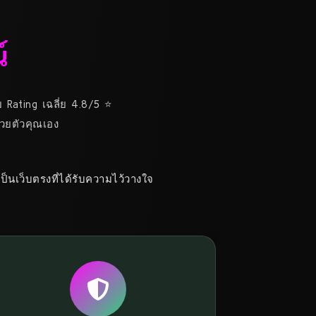
์
 Rating เฉลี่ย 4.8/5 ⭐
้วยตัวคุณเอง
็นเว็บตรงที่ได้รับความไว้วางใจ