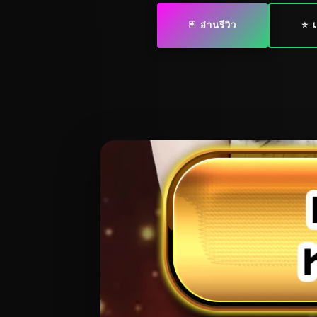
🃏 อ่านรีวิว
⭐ เ