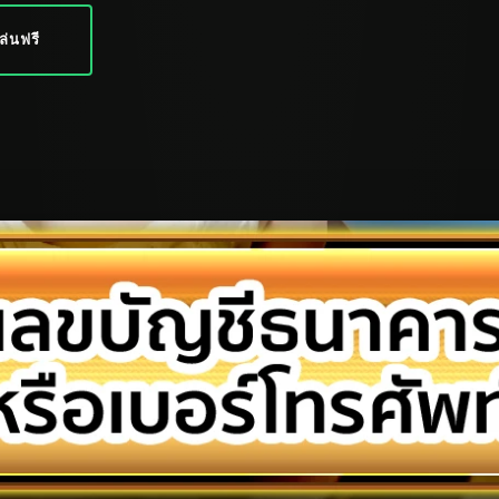
ล่นฟรี