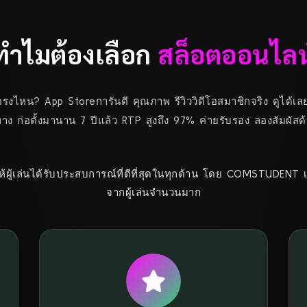
ทำไมต้องเลือก
สล็อตออนไลน
งไหน? App Storeการันตี คุณภาพ รีวิววิดีโอสมาชิกจริง ดูได้เลย
าง ก่อตั้งมานาน 7 ปีแล้ว RTP สูงถึง 97% ค่ายรับรอง ลองสัมผัสด
ผู้เล่นได้รับประสบการณ์ที่ดีที่สุดในทุกด้าน โดย COMSTUDENT เป
จากผู้เล่นจำนวนมาก