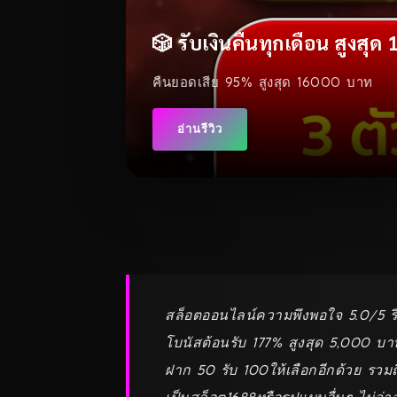
🎲 รับเงินคืนทุกเดือน สูงสุด
คืนยอดเสีย 95% สูงสุด 16000 บาท
อ่านรีวิว
สล็อตออนไลน์ความพึงพอใจ 5.0/5 รีวิ
โบนัสต้อนรับ 177% สูงสุด 5,000 บาท
ฝาก 50 รับ 100
ให้เลือกอีกด้วย รว