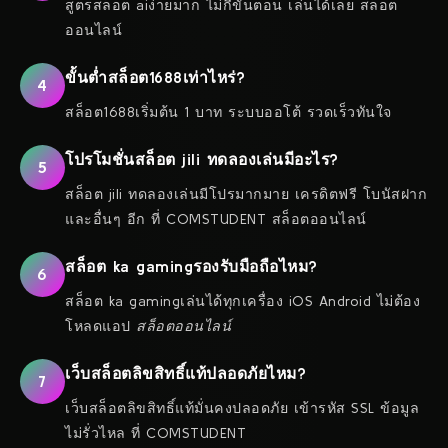
สูตรสล็อต aiง่ายมาก ไม่กี่ขั้นตอน เล่นได้เลย สล็อต
ออนไลน์
ขั้นต่ำสล็อต1688เท่าไหร่?
4
สล็อต1688เริ่มต้น 1 บาท ระบบออโต้ รวดเร็วทันใจ
โปรโมชั่นสล็อต jili ทดลองเล่นมีอะไร?
5
สล็อต jili ทดลองเล่นมีโปรมากมาย เครดิตฟรี โบนัสฝาก
และอื่นๆ อีก ที่ COMSTUDENT สล็อตออนไลน์
สล็อต ka gamingรองรับมือถือไหม?
6
สล็อต ka gamingเล่นได้ทุกเครื่อง iOS Android ไม่ต้อง
โหลดแอป
สล็อตออนไลน์
เว็บสล็อตลิขสิทธิ์แท้ปลอดภัยไหม?
7
เว็บสล็อตลิขสิทธิ์แท้มั่นคงปลอดภัย เข้ารหัส SSL ข้อมูล
ไม่รั่วไหล ที่ COMSTUDENT