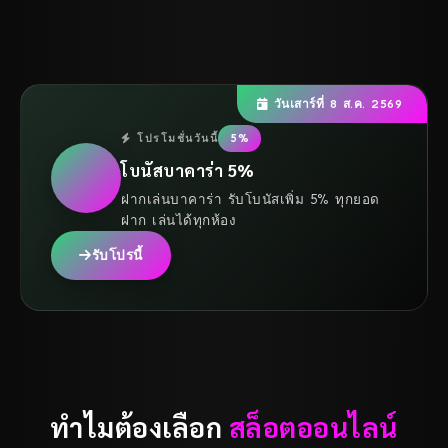
วันเสาร์ที่ 8 ส.ค. 2569
โปรโมชั่นวันนี้
5%
โบนัสบาคาร่า 5%
ฝากเล่นบาคาร่า รับโบนัสเพิ่ม 5% ทุกยอด
ฝาก เล่นได้ทุกห้อง
รับโปรนี้
ทำไมต้องเลือก
สล็อตออนไลน์