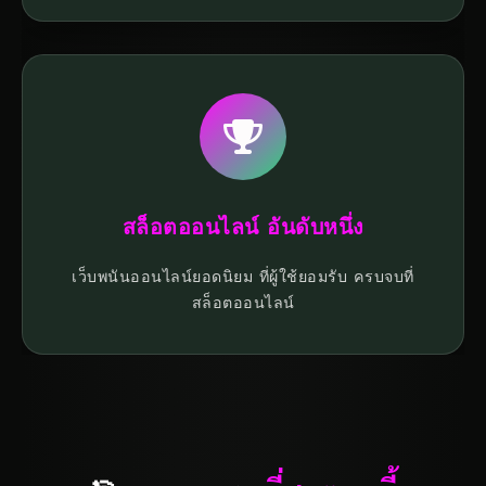
สล็อตออนไลน์ อันดับหนึ่ง
เว็บพนันออนไลน์ยอดนิยม ที่ผู้ใช้ยอมรับ ครบจบที่
สล็อตออนไลน์