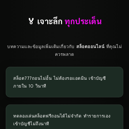
🏅 เจาะลึก
ทุกประเด็น
บทความและข้อมูลเพิ่มเติมเกี่ยวกับ
สล็อตออนไลน์
ที่คุณไม่
ควรพลาด
สล็อต777ถอนไม่อั้น ไม่ต้องรอแอดมิน เข้าบัญชี
ภายใน 10 วินาที
ทดลองเล่นสล็อตฟรีถอนได้ไม่จำกัด ทำรายการเอง
เข้าบัญชีไม่ถึงนาที