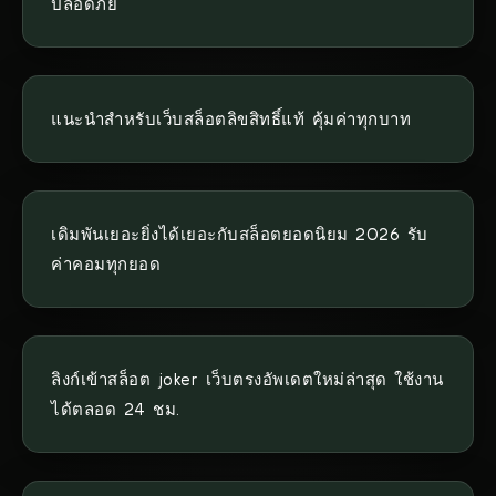
ปลอดภัย
แนะนำสำหรับเว็บสล็อตลิขสิทธิ์แท้ คุ้มค่าทุกบาท
เดิมพันเยอะยิ่งได้เยอะกับสล็อตยอดนิยม 2026 รับ
ค่าคอมทุกยอด
ลิงก์เข้าสล็อต joker เว็บตรงอัพเดตใหม่ล่าสุด ใช้งาน
ได้ตลอด 24 ชม.