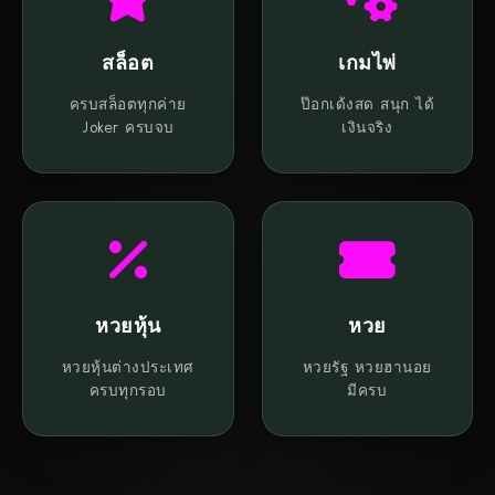
สล็อต
เกมไพ่
ครบสล็อตทุกค่าย
ป๊อกเด้งสด สนุก ได้
Joker ครบจบ
เงินจริง
หวยหุ้น
หวย
หวยหุ้นต่างประเทศ
หวยรัฐ หวยฮานอย
ครบทุกรอบ
มีครบ