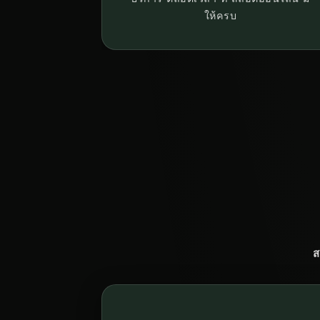
ให้ครบ
ส