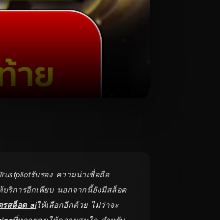
stpilotรับรอง ความน่าเชื่อถือ
ห้บริการอีกเพียบ นอกจากนี้ยังมี
สล็อต
ตรสล็อต ai
ให้เลือกอีกด้วย ไม่ว่าจะ