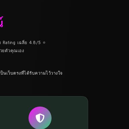
์
 Rating เฉลี่ย 4.8/5 ⭐
้วยตัวคุณเอง
็นเว็บตรงที่ได้รับความไว้วางใจ