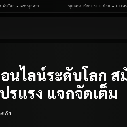
ลก ● ครบทุกค่าย
ทุนจดทะเบียน 500 ล้าน ● COMSTUDENT
ออนไลน์ระดับโลก สม
โปรแรง แจกจัดเต็ม
อดภัย