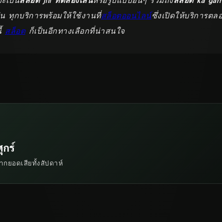
จะเป็น
สล็อต jili ทดลองเล่น
หรือรูปแบบอื่นๆ รวมถึง
สล็อต ka gam
่น ทุกบริการพร้อมให้ใช้งานที่
สล็อตออนไลน์
ซึ่งเปิดให้บริการต
ี้
สล็อต
ก็เป็นอีกทางเลือกที่น่าสนใจ
ุกร์
จากยอดเสียทั้งสัปดาห์