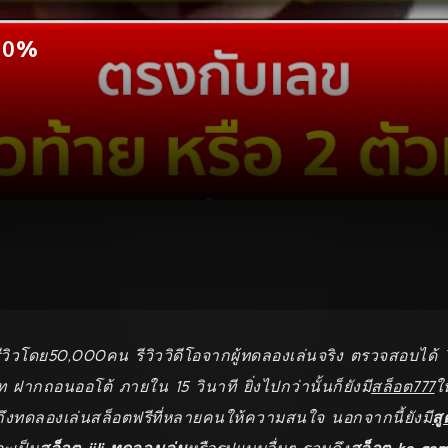
 10%
วโดย50,000คน รีวิววิดีโอจากผู้ทดลองเล่นจริง ตรวจสอบได้ Tru
 ฝากถอนออโต้ ภายใน 15 วินาที ยิ่งไปกว่านั้นก็ยังมี
สล็อต777
ใ
มถึงทดลองเล่นสล็อตฟรีที่หลายคนให้ความสนใจ นอกจากนี้ยังมี
สู