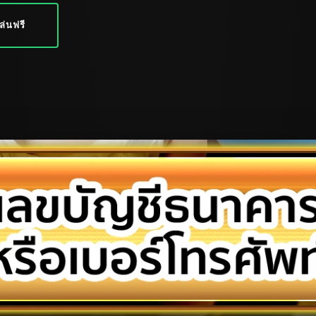
ล่นฟรี