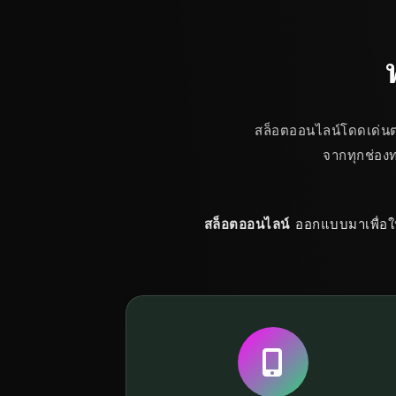
สล็อตออนไลน์โดดเด่นตร
จากทุกช่องท
สล็อตออนไลน์
ออกแบบมาเพื่อให้