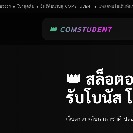
โปรสุดคุ้ม ● ยินดีต้อนรับสู่ COMSTUDENT ● แพลตฟอร์มเดิมพันระดับโ
👑 COMSTUDENT
👑 สล็อต
รับโบนัส 
เว็บตรงระดับนานาชาติ ปล