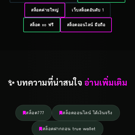
สล็อตค่ายใหญ่
เว็บสล็อตอันดับ 1
สล็อต xo ฟรี
สล็อตออนไลน์ มือถือ
✨ บทความที่น่าสนใจ
อ่านเพิ่มเติม
สล็อต777
สล็อตออนไลน์ ได้เงินจริง
สล็อตฝากถอน true wallet