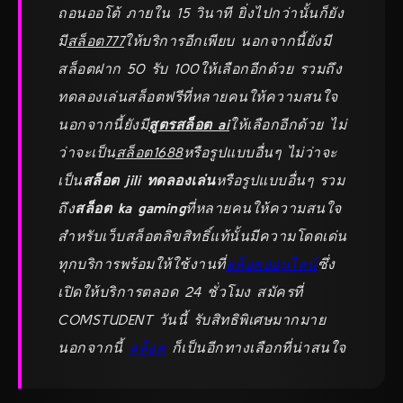
ถอนออโต้ ภายใน 15 วินาที ยิ่งไปกว่านั้นก็ยัง
มี
สล็อต777
ให้บริการอีกเพียบ นอกจากนี้ยังมี
สล็อตฝาก 50 รับ 100
ให้เลือกอีกด้วย รวมถึง
ทดลองเล่นสล็อตฟรีที่หลายคนให้ความสนใจ
นอกจากนี้ยังมี
สูตรสล็อต ai
ให้เลือกอีกด้วย ไม่
ว่าจะเป็น
สล็อต1688
หรือรูปแบบอื่นๆ ไม่ว่าจะ
เป็น
สล็อต jili ทดลองเล่น
หรือรูปแบบอื่นๆ รวม
ถึง
สล็อต ka gaming
ที่หลายคนให้ความสนใจ
สำหรับเว็บสล็อตลิขสิทธิ์แท้นั้นมีความโดดเด่น
ทุกบริการพร้อมให้ใช้งานที่
สล็อตออนไลน์
ซึ่ง
เปิดให้บริการตลอด 24 ชั่วโมง สมัครที่
COMSTUDENT วันนี้ รับสิทธิพิเศษมากมาย
นอกจากนี้
สล็อต
ก็เป็นอีกทางเลือกที่น่าสนใจ