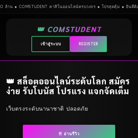
 ล้าน ● COMSTUDENT คาสิโนออนไลน์ครบวงจร ● โปรสุดคุ้ม ● ยินดีต้อน
👑 COMSTUDENT
เข้าสู่ระบบ
REGISTER
👑 สล็อตออนไลน์ระดับโลก สมัคร
ง่าย รับโบนัส โปรแรง แจกจัดเต็ม
เว็บตรงระดับนานาชาติ ปลอดภัย
🃏 อ่านรีวิว