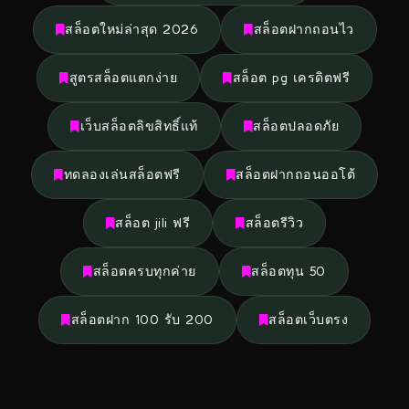
สล็อตใหม่ล่าสุด 2026
สล็อตฝากถอนไว
สูตรสล็อตแตกง่าย
สล็อต pg เครดิตฟรี
เว็บสล็อตลิขสิทธิ์แท้
สล็อตปลอดภัย
ทดลองเล่นสล็อตฟรี
สล็อตฝากถอนออโต้
สล็อต jili ฟรี
สล็อตรีวิว
สล็อตครบทุกค่าย
สล็อตทุน 50
สล็อตฝาก 100 รับ 200
สล็อตเว็บตรง