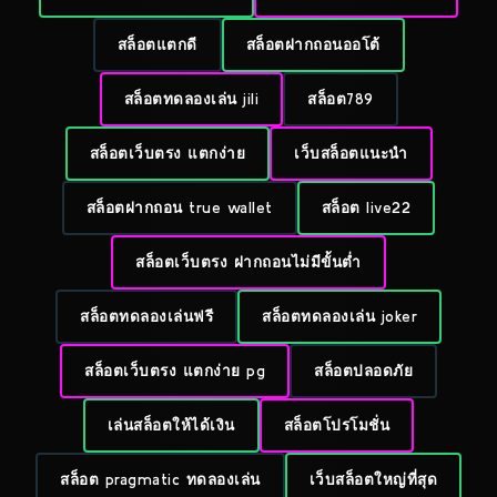
สล็อตแตกดี
สล็อตฝากถอนออโต้
สล็อตทดลองเล่น jili
สล็อต789
สล็อตเว็บตรง แตกง่าย
เว็บสล็อตแนะนำ
สล็อตฝากถอน true wallet
สล็อต live22
สล็อตเว็บตรง ฝากถอนไม่มีขั้นต่ำ
สล็อตทดลองเล่นฟรี
สล็อตทดลองเล่น joker
สล็อตเว็บตรง แตกง่าย pg
สล็อตปลอดภัย
เล่นสล็อตให้ได้เงิน
สล็อตโปรโมชั่น
สล็อต pragmatic ทดลองเล่น
เว็บสล็อตใหญ่ที่สุด