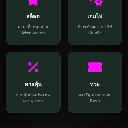
สล็อต
เกมไพ่
ครบสล็อตทุกค่าย
ป๊อกเด้งสด สนุก ได้
Joker ครบจบ
เงินจริง
หวยหุ้น
หวย
หวยหุ้นต่างประเทศ
หวยรัฐ หวยฮานอย
ครบทุกรอบ
มีครบ