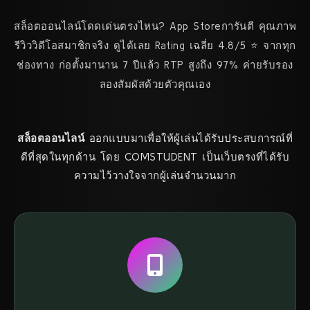
สล็อตออนไลน์โดดเด่นตรงไหน? App Storeการันตี คุณภาพ
รีวิววิดีโอสมาชิกจริง ดูได้เลย Rating เฉลี่ย 4.8/5 ⭐ จากทุก
ช่องทาง ก่อตั้งมานาน 7 ปีแล้ว RTP สูงถึง 97% ค่ายรับรอง
ลองสัมผัสด้วยตัวคุณเอง
สล็อตออนไลน์
ออกแบบมาเพื่อให้ผู้เล่นได้รับประสบการณ์ที่
ดีที่สุดในทุกด้าน โดย COMSTUDENT เป็นเว็บตรงที่ได้รับ
ความไว้วางใจจากผู้เล่นจำนวนมาก