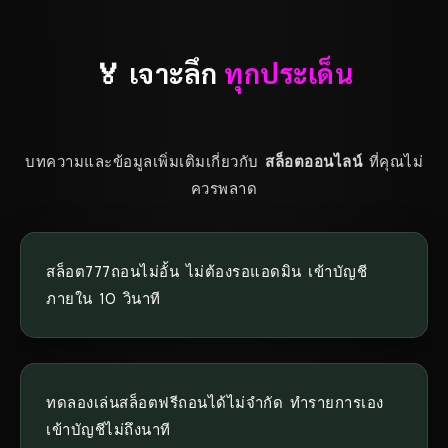
🏅 เจาะลึก
ทุกประเด็น
บทความและข้อมูลเพิ่มเติมเกี่ยวกับ
สล็อตออนไลน์
ที่คุณไม่
ควรพลาด
สล็อต777ถอนไม่อั้น ไม่ต้องรอแอดมิน เข้าบัญชี
ภายใน 10 วินาที
ทดลองเล่นสล็อตฟรีถอนได้ไม่จำกัด ทำรายการเอง
เข้าบัญชีไม่ถึงนาที