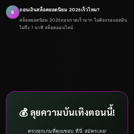
ถอนเงินสล็อตยอดนิยม 2026เร็วไหม?
8
สล็อตยอดนิยม 2026ถอนรวดเร็วมาก ไม่ต้องรอแอดมิน
ไม่ถึง 1 นาที สล็อตออนไลน์
💰 ลุยความบันเทิงตอนนี้!
ครบทุกเกมที่คุณชอบ ที่นี่ สมัครเลย!