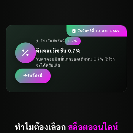
วันจันทร์ที่ 10 ส.ค. 2569
โปรโมชั่นวันนี้
0.7%
คืนคอมมิชชั่น 0.7%
รับค่าคอมมิชชั่นทุกยอดเดิมพัน 0.7% ไม่ว่า
จะได้หรือเสีย
รับโปรนี้
ทำไมต้องเลือก
สล็อตออนไลน์