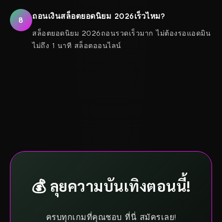
ถอนเงินสล็อตยอดนิยม 2026เร็วไหม?
8
สล็อตยอดนิยม 2026ถอนรวดเร็วมาก ไม่ต้องรอแอดมิน
ไม่ถึง 1 นาที สล็อตออนไลน์
💰 ลุยความบันเทิงตอนนี้!
ครบทุกเกมที่คุณชอบ ที่นี่ สมัครเลย!