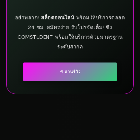
อย่าพลาด!
สล็อตออนไลน์
พร้อมให้บริการตลอด
24 ชม. สมัครง่าย รับโปรจัดเต็ม! ซึ่ง
COMSTUDENT พร้อมให้บริการด้วยมาตรฐาน
ระดับสากล
🃏 อ่านรีวิว