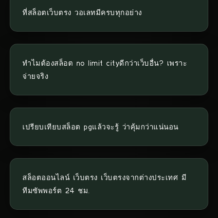
ที่สล็อตเว็บตรง วอเลทมีครบทุกอย่าง
ทำไมต้องสล็อต no limit cityดีกว่าเว็บอื่น? เพราะ
จ่ายจริง
เปรียบเทียบสล็อต pgแล้วจะรู้ ว่าคุ้มกว่าแน่นอน
สล็อตออนไลน์ เว็บตรง เว็บตรงจากต่างประเทศ มี
ทีมซัพพอร์ต 24 ชม.