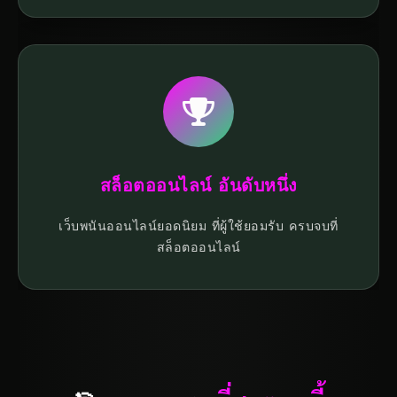
สล็อตออนไลน์ อันดับหนึ่ง
เว็บพนันออนไลน์ยอดนิยม ที่ผู้ใช้ยอมรับ ครบจบที่
สล็อตออนไลน์