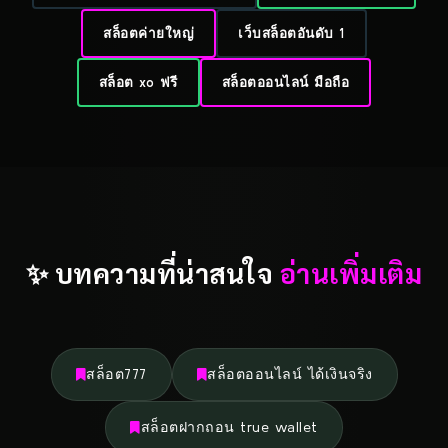
สล็อตค่ายใหญ่
เว็บสล็อตอันดับ 1
สล็อต xo ฟรี
สล็อตออนไลน์ มือถือ
✨ บทความที่น่าสนใจ
อ่านเพิ่มเติม
สล็อต777
สล็อตออนไลน์ ได้เงินจริง
สล็อตฝากถอน true wallet