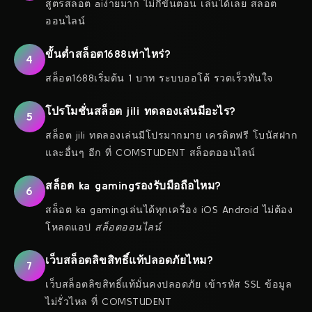
สูตรสล็อต aiง่ายมาก ไม่กี่ขั้นตอน เล่นได้เลย สล็อต
ออนไลน์
ขั้นต่ำสล็อต1688เท่าไหร่?
4
สล็อต1688เริ่มต้น 1 บาท ระบบออโต้ รวดเร็วทันใจ
โปรโมชั่นสล็อต jili ทดลองเล่นมีอะไร?
5
สล็อต jili ทดลองเล่นมีโปรมากมาย เครดิตฟรี โบนัสฝาก
และอื่นๆ อีก ที่ COMSTUDENT สล็อตออนไลน์
สล็อต ka gamingรองรับมือถือไหม?
6
สล็อต ka gamingเล่นได้ทุกเครื่อง iOS Android ไม่ต้อง
โหลดแอป
สล็อตออนไลน์
เว็บสล็อตลิขสิทธิ์แท้ปลอดภัยไหม?
7
เว็บสล็อตลิขสิทธิ์แท้มั่นคงปลอดภัย เข้ารหัส SSL ข้อมูล
ไม่รั่วไหล ที่ COMSTUDENT