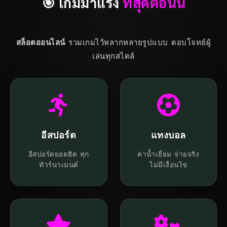
🎯 เกมมาแรง
ที่สุดตอนนี้
สล็อตออนไลน์
รวมเกมไว้หลากหลายรูปแบบ ตอบโจทย์ผู้
เล่นทุกสไตล์
อีสปอร์ต
แทงบอล
อีสปอร์ตยอดฮิต ทุก
ค่าน้ำเยี่ยม จ่ายจริง
ทัวร์นาเมนต์
ไม่มีเงื่อนไข