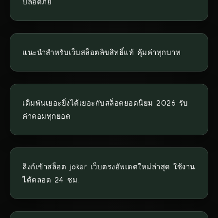
ปลอดภัย
แนะนำสำหรับเว็บสล็อตลิขสิทธิ์แท้ คุ้มค่าทุกบาท
เดิมพันเยอะยิ่งได้เยอะกับสล็อตยอดนิยม 2026 รับ
ค่าคอมทุกยอด
ลิงก์เข้าสล็อต joker เว็บตรงอัพเดตใหม่ล่าสุด ใช้งาน
ได้ตลอด 24 ชม.