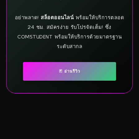
อย่าพลาด!
สล็อตออนไลน์
พร้อมให้บริการตลอด
24 ชม. สมัครง่าย รับโปรจัดเต็ม! ซึ่ง
COMSTUDENT พร้อมให้บริการด้วยมาตรฐาน
ระดับสากล
🃏 อ่านรีวิว