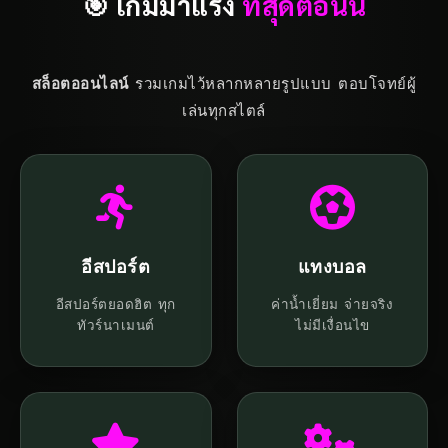
🎯 เกมมาแรง
ที่สุดตอนนี้
สล็อตออนไลน์
รวมเกมไว้หลากหลายรูปแบบ ตอบโจทย์ผู้
เล่นทุกสไตล์
อีสปอร์ต
แทงบอล
อีสปอร์ตยอดฮิต ทุก
ค่าน้ำเยี่ยม จ่ายจริง
ทัวร์นาเมนต์
ไม่มีเงื่อนไข