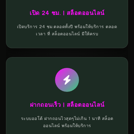
เปิด 24 ชม. | สล็อตออนไลน์
เปิดบริการ 24 ชม.ตลอดทั้งปี พร้อมให้บริการ ตลอด
เวลา ที่ สล็อตออนไลน์ มีให้ครบ
ฝากถอนเร็ว | สล็อตออนไลน์
ระบบออโต้ ฝากถอนไวสุดๆไม่เกิน 1 นาที สล็อต
ออนไลน์ พร้อมให้บริการ