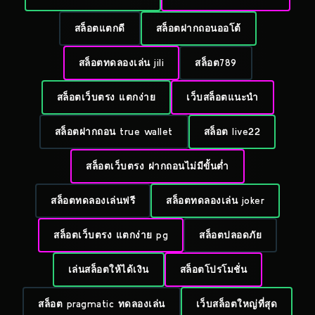
สล็อตแตกดี
สล็อตฝากถอนออโต้
สล็อตทดลองเล่น jili
สล็อต789
สล็อตเว็บตรง แตกง่าย
เว็บสล็อตแนะนำ
สล็อตฝากถอน true wallet
สล็อต live22
สล็อตเว็บตรง ฝากถอนไม่มีขั้นต่ำ
สล็อตทดลองเล่นฟรี
สล็อตทดลองเล่น joker
สล็อตเว็บตรง แตกง่าย pg
สล็อตปลอดภัย
เล่นสล็อตให้ได้เงิน
สล็อตโปรโมชั่น
สล็อต pragmatic ทดลองเล่น
เว็บสล็อตใหญ่ที่สุด