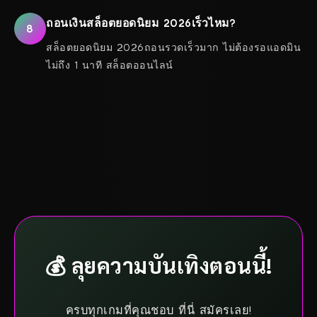
ถอนเงินสล็อตยอดนิยม 2026เร็วไหม?
8
สล็อตยอดนิยม 2026ถอนรวดเร็วมาก ไม่ต้องรอแอดมิน
ไม่ถึง 1 นาที สล็อตออนไลน์
💰 ลุยความบันเทิงตอนนี้!
ครบทุกเกมที่คุณชอบ ที่นี่ สมัครเลย!