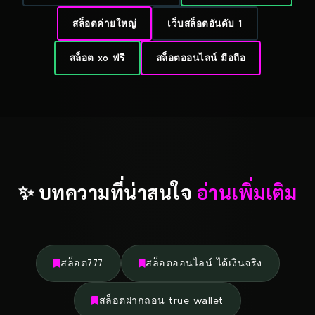
สล็อตค่ายใหญ่
เว็บสล็อตอันดับ 1
สล็อต xo ฟรี
สล็อตออนไลน์ มือถือ
✨ บทความที่น่าสนใจ
อ่านเพิ่มเติม
สล็อต777
สล็อตออนไลน์ ได้เงินจริง
สล็อตฝากถอน true wallet