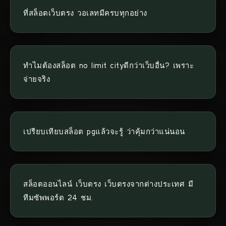
ที่สล็อตเว็บตรง วอเลทมีครบทุกอย่าง
ทำไมต้องสล็อต no limit cityดีกว่าเว็บอื่น? เพราะ
จ่ายจริง
เปรียบเทียบสล็อต pgแล้วจะรู้ ว่าคุ้มกว่าแน่นอน
สล็อตออนไลน์ เว็บตรง เว็บตรงจากต่างประเทศ มี
ทีมซัพพอร์ต 24 ชม.