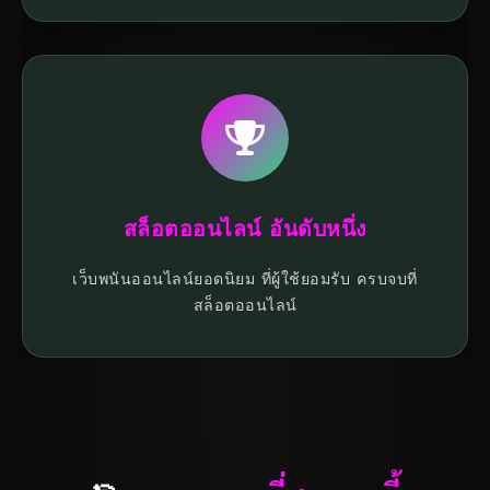
สล็อตออนไลน์ อันดับหนึ่ง
เว็บพนันออนไลน์ยอดนิยม ที่ผู้ใช้ยอมรับ ครบจบที่
สล็อตออนไลน์