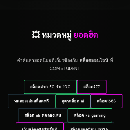
💥 หมวดหมู่
ยอดฮิต
คำค้นหายอดนิยมที่เกี่ยวข้องกับ
สล็อตออนไลน์
ที่
COMSTUDENT
สล็อตฝาก 50 รับ 100
สล็อต777
ทดลองเล่นสล็อตฟรี
สูตรสล็อต ai
สล็อต1688
สล็อต jili ทดลองเล่น
สล็อต ka gaming
เว็บสล็อตลิขสิทธิ์แท้
สล็อตยอดนิยม 2026