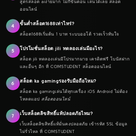
สูตรสล็อต aiง่ายมาก ไม่กี่ขั้นตอน เล่นได้เลย สล็อต
ออนไลน์
ขั้นต่ำสล็อต1688เท่าไหร่?
4
สล็อต1688เริ่มต้น 1 บาท ระบบออโต้ รวดเร็วทันใจ
โปรโมชั่นสล็อต jili ทดลองเล่นมีอะไร?
5
สล็อต jili ทดลองเล่นมีโปรมากมาย เครดิตฟรี โบนัสฝาก
และอื่นๆ อีก ที่ COMSTUDENT สล็อตออนไลน์
สล็อต ka gamingรองรับมือถือไหม?
6
สล็อต ka gamingเล่นได้ทุกเครื่อง iOS Android ไม่ต้อง
โหลดแอป
สล็อตออนไลน์
เว็บสล็อตลิขสิทธิ์แท้ปลอดภัยไหม?
7
เว็บสล็อตลิขสิทธิ์แท้มั่นคงปลอดภัย เข้ารหัส SSL ข้อมูล
ไม่รั่วไหล ที่ COMSTUDENT