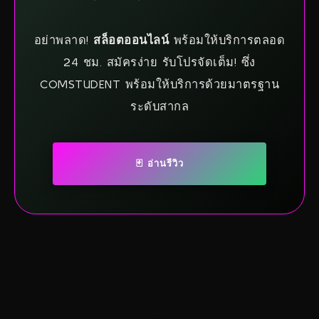
อย่าพลาด!
สล็อตออนไลน์
พร้อมให้บริการตลอด
24 ชม. สมัครง่าย รับโปรจัดเต็ม! ซึ่ง
COMSTUDENT พร้อมให้บริการด้วยมาตรฐาน
ระดับสากล
🃏 อ่านรีวิว