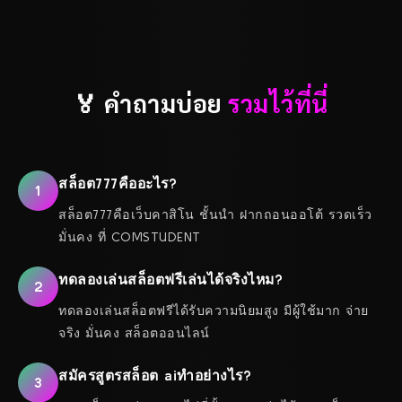
🏅 คำถามบ่อย
รวมไว้ที่นี่
สล็อต777คืออะไร?
1
สล็อต777คือเว็บคาสิโน ชั้นนำ ฝากถอนออโต้ รวดเร็ว
มั่นคง ที่ COMSTUDENT
ทดลองเล่นสล็อตฟรีเล่นได้จริงไหม?
2
ทดลองเล่นสล็อตฟรีได้รับความนิยมสูง มีผู้ใช้มาก จ่าย
จริง มั่นคง สล็อตออนไลน์
สมัครสูตรสล็อต aiทำอย่างไร?
3