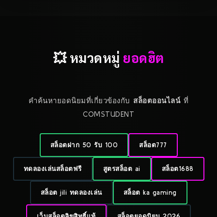
💥 หมวดหมู่
ยอดฮิต
คำค้นหายอดนิยมที่เกี่ยวข้องกับ
สล็อตออนไลน์
ที่
COMSTUDENT
สล็อตฝาก 50 รับ 100
สล็อต777
ทดลองเล่นสล็อตฟรี
สูตรสล็อต ai
สล็อต1688
สล็อต jili ทดลองเล่น
สล็อต ka gaming
เว็บสล็อตลิขสิทธิ์แท้
สล็อตยอดนิยม 2026