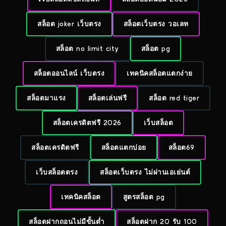
สล็อต joker เว็บตรง
สล็อตเว็บตรง วอเลท
สล็อต no limit city
สล็อต pg
สล็อตออนไลน์ เว็บตรง
เทคนิคสล็อตแตกง่าย
สล็อตมาแรง
สล็อตเล่นฟรี
สล็อต red tiger
สล็อตเครดิตฟรี 2026
เว็บสล็อต
สล็อตเครดิตฟรี
สล็อตแตกบ่อย
สล็อต69
เว็บสล็อตตรง
สล็อตเว็บตรง ไม่ผ่านเอเย่นต์
เทคนิคสล็อต
สูตรสล็อต pg
สล็อตฝากถอนไม่มีขั้นต่ำ
สล็อตฝาก 20 รับ 100