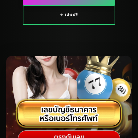
⭐ เล่นฟรี