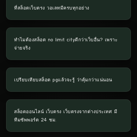
ที่สล็อตเว็บตรง วอเลทมีครบทุกอย่าง
ทำไมต้องสล็อต no limit cityดีกว่าเว็บอื่น? เพราะ
จ่ายจริง
เปรียบเทียบสล็อต pgแล้วจะรู้ ว่าคุ้มกว่าแน่นอน
สล็อตออนไลน์ เว็บตรง เว็บตรงจากต่างประเทศ มี
ทีมซัพพอร์ต 24 ชม.