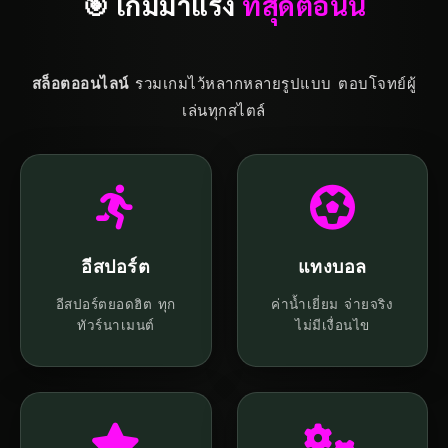
🎯 เกมมาแรง
ที่สุดตอนนี้
สล็อตออนไลน์
รวมเกมไว้หลากหลายรูปแบบ ตอบโจทย์ผู้
เล่นทุกสไตล์
อีสปอร์ต
แทงบอล
อีสปอร์ตยอดฮิต ทุก
ค่าน้ำเยี่ยม จ่ายจริง
ทัวร์นาเมนต์
ไม่มีเงื่อนไข