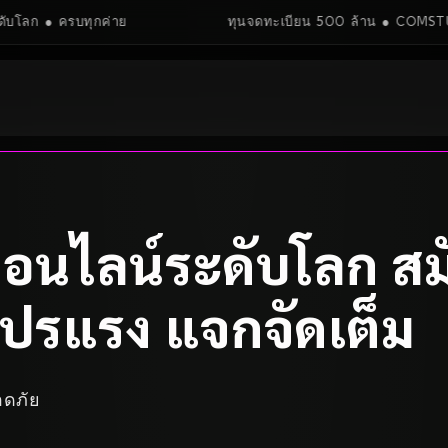
 ● ครบทุกค่าย
ทุนจดทะเบียน 500 ล้าน ● COMSTUDENT ค
ออนไลน์ระดับโลก สม
โปรแรง แจกจัดเต็ม
อดภัย