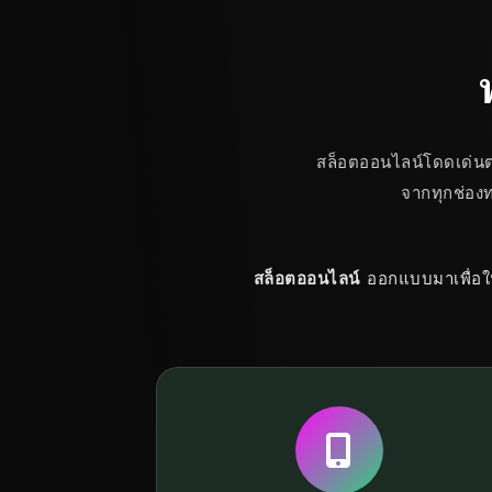
สล็อตออนไลน์โดดเด่นตร
จากทุกช่องท
สล็อตออนไลน์
ออกแบบมาเพื่อให้