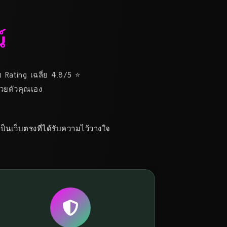
์
 Rating เฉลี่ย 4.8/5 ⭐
้วยตัวคุณเอง
็นเว็บตรงที่ได้รับความไว้วางใจ