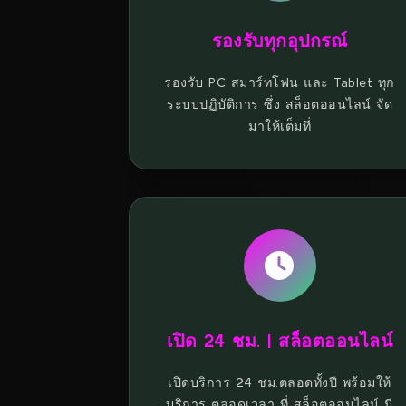
รองรับทุกอุปกรณ์
รองรับ PC สมาร์ทโฟน และ Tablet ทุก
ระบบปฏิบัติการ ซึ่ง สล็อตออนไลน์ จัด
มาให้เต็มที่
เปิด 24 ชม. | สล็อตออนไลน์
เปิดบริการ 24 ชม.ตลอดทั้งปี พร้อมให้
บริการ ตลอดเวลา ที่ สล็อตออนไลน์ มี