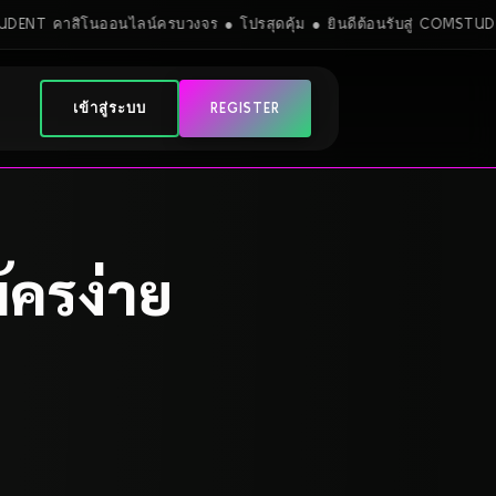
าสิโนออนไลน์ครบวงจร ● โปรสุดคุ้ม ● ยินดีต้อนรับสู่ COMSTUDENT ● 
เข้าสู่ระบบ
REGISTER
ัครง่าย