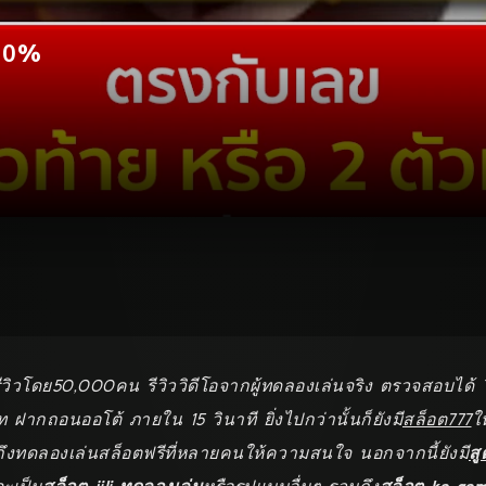
 10%
วโดย50,000คน รีวิววิดีโอจากผู้ทดลองเล่นจริง ตรวจสอบได้ Tru
 ฝากถอนออโต้ ภายใน 15 วินาที ยิ่งไปกว่านั้นก็ยังมี
สล็อต777
ใ
มถึงทดลองเล่นสล็อตฟรีที่หลายคนให้ความสนใจ นอกจากนี้ยังมี
สู