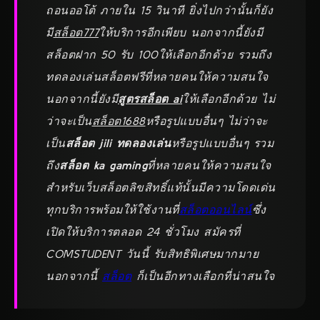
ถอนออโต้ ภายใน 15 วินาที ยิ่งไปกว่านั้นก็ยัง
มี
สล็อต777
ให้บริการอีกเพียบ นอกจากนี้ยังมี
สล็อตฝาก 50 รับ 100
ให้เลือกอีกด้วย รวมถึง
ทดลองเล่นสล็อตฟรีที่หลายคนให้ความสนใจ
นอกจากนี้ยังมี
สูตรสล็อต ai
ให้เลือกอีกด้วย ไม่
ว่าจะเป็น
สล็อต1688
หรือรูปแบบอื่นๆ ไม่ว่าจะ
เป็น
สล็อต jili ทดลองเล่น
หรือรูปแบบอื่นๆ รวม
ถึง
สล็อต ka gaming
ที่หลายคนให้ความสนใจ
สำหรับเว็บสล็อตลิขสิทธิ์แท้นั้นมีความโดดเด่น
ทุกบริการพร้อมให้ใช้งานที่
สล็อตออนไลน์
ซึ่ง
เปิดให้บริการตลอด 24 ชั่วโมง สมัครที่
COMSTUDENT วันนี้ รับสิทธิพิเศษมากมาย
นอกจากนี้
สล็อต
ก็เป็นอีกทางเลือกที่น่าสนใจ