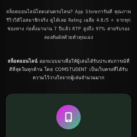
สล็อตออนไลน์โดดเด่นตรงไหน? App Storeการันตี คุณภาพ
รีวิววิดีโอสมาชิกจริง ดูได้เลย Rating เฉลี่ย 4.8/5 ⭐ จากทุก
ช่องทาง ก่อตั้งมานาน 7 ปีแล้ว RTP สูงถึง 97% ค่ายรับรอง
ลองสัมผัสด้วยตัวคุณเอง
สล็อตออนไลน์
ออกแบบมาเพื่อให้ผู้เล่นได้รับประสบการณ์ที่
ดีที่สุดในทุกด้าน โดย COMSTUDENT เป็นเว็บตรงที่ได้รับ
ความไว้วางใจจากผู้เล่นจำนวนมาก