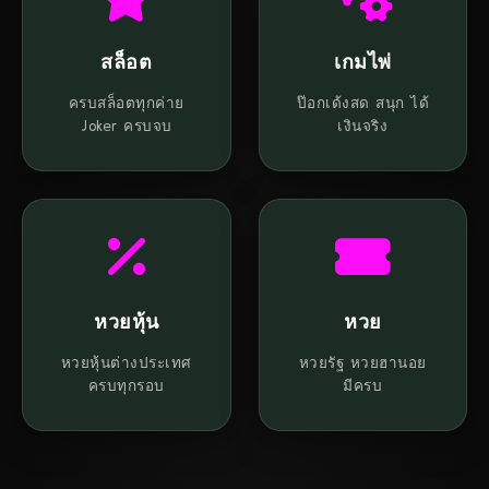
สล็อต
เกมไพ่
ครบสล็อตทุกค่าย
ป๊อกเด้งสด สนุก ได้
Joker ครบจบ
เงินจริง
หวยหุ้น
หวย
หวยหุ้นต่างประเทศ
หวยรัฐ หวยฮานอย
ครบทุกรอบ
มีครบ