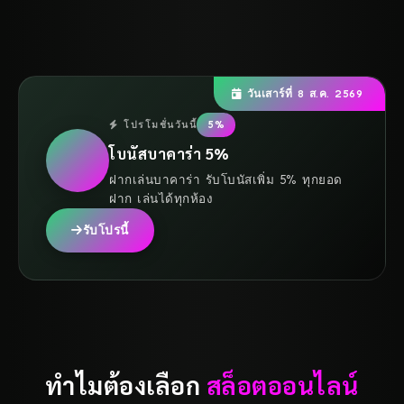
วันเสาร์ที่ 8 ส.ค. 2569
โปรโมชั่นวันนี้
5%
โบนัสบาคาร่า 5%
ฝากเล่นบาคาร่า รับโบนัสเพิ่ม 5% ทุกยอด
ฝาก เล่นได้ทุกห้อง
รับโปรนี้
ทำไมต้องเลือก
สล็อตออนไลน์