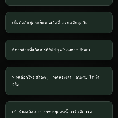
เริ่มต้นกับสูตรสล็อต aiวันนี้ แจกหนักทุกวัน
อัตราจ่ายที่สล็อต1688ดีที่สุดในวงการ ยืนยัน
ทางเลือกใหม่สล็อต jili ทดลองเล่น เล่นง่าย ได้เงิน
จริง
เข้าร่วมสล็อต ka gamingตอนนี้ การันตีความ