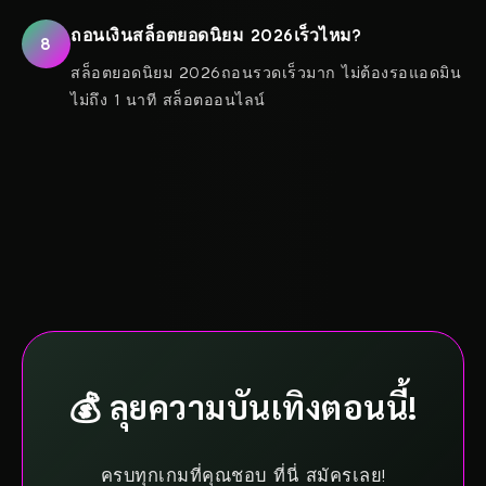
ถอนเงินสล็อตยอดนิยม 2026เร็วไหม?
8
สล็อตยอดนิยม 2026ถอนรวดเร็วมาก ไม่ต้องรอแอดมิน
ไม่ถึง 1 นาที สล็อตออนไลน์
💰 ลุยความบันเทิงตอนนี้!
ครบทุกเกมที่คุณชอบ ที่นี่ สมัครเลย!