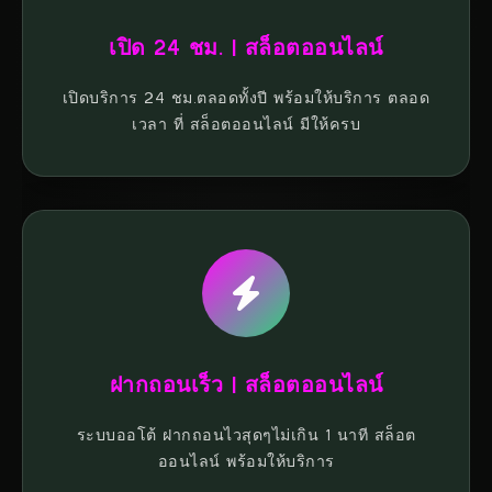
เปิด 24 ชม. | สล็อตออนไลน์
เปิดบริการ 24 ชม.ตลอดทั้งปี พร้อมให้บริการ ตลอด
เวลา ที่ สล็อตออนไลน์ มีให้ครบ
ฝากถอนเร็ว | สล็อตออนไลน์
ระบบออโต้ ฝากถอนไวสุดๆไม่เกิน 1 นาที สล็อต
ออนไลน์ พร้อมให้บริการ