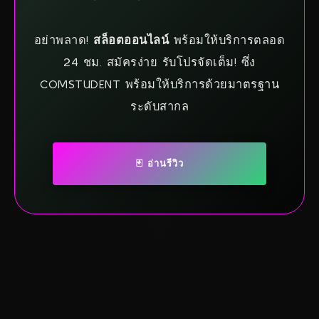
อย่าพลาด!
สล็อตออนไลน์
พร้อมให้บริการตลอด
24 ชม. สมัครง่าย รับโปรจัดเต็ม! ซึ่ง
COMSTUDENT พร้อมให้บริการด้วยมาตรฐาน
ระดับสากล
🃏 อ่านรีวิว