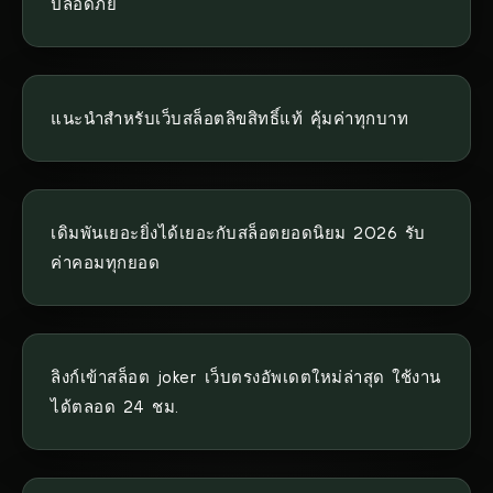
ปลอดภัย
แนะนำสำหรับเว็บสล็อตลิขสิทธิ์แท้ คุ้มค่าทุกบาท
เดิมพันเยอะยิ่งได้เยอะกับสล็อตยอดนิยม 2026 รับ
ค่าคอมทุกยอด
ลิงก์เข้าสล็อต joker เว็บตรงอัพเดตใหม่ล่าสุด ใช้งาน
ได้ตลอด 24 ชม.