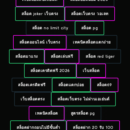
สล็อต joker เว็บตรง
สล็อตเว็บตรง วอเลท
สล็อต no limit city
สล็อต pg
สล็อตออนไลน์ เว็บตรง
เทคนิคสล็อตแตกง่าย
สล็อตมาแรง
สล็อตเล่นฟรี
สล็อต red tiger
สล็อตเครดิตฟรี 2026
เว็บสล็อต
สล็อตเครดิตฟรี
สล็อตแตกบ่อย
สล็อต69
เว็บสล็อตตรง
สล็อตเว็บตรง ไม่ผ่านเอเย่นต์
เทคนิคสล็อต
สูตรสล็อต pg
สล็อตฝากถอนไม่มีขั้นต่ำ
สล็อตฝาก 20 รับ 100