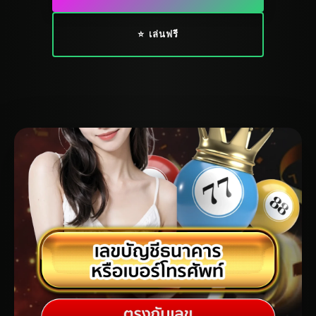
⭐ เล่นฟรี