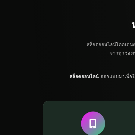
สล็อตออนไลน์โดดเด่นตร
จากทุกช่องท
สล็อตออนไลน์
ออกแบบมาเพื่อให้