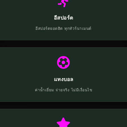
อีสปอร์ต
อีสปอร์ตยอดฮิต ทุกทัวร์นาเมนต์
แทงบอล
ค่าน้ำเยี่ยม จ่ายจริง ไม่มีเงื่อนไข