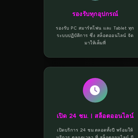
รองรับทุกอุปกรณ์
รองรับ PC สมาร์ทโฟน และ Tablet ทุก
ระบบปฏิบัติการ ซึ่ง สล็อตออนไลน์ จัด
มาให้เต็มที่
เปิด 24 ชม. | สล็อตออนไลน์
เปิดบริการ 24 ชม.ตลอดทั้งปี พร้อมให้
บริการ ตลอดเวลา ที่ สล็อตออนไลน์ มี