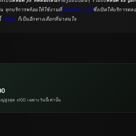
จะเป็น
สล็อต jili ทดลองเล่น
หรือรูปแบบอื่นๆ รวมถึง
สล็อต ka gam
่น ทุกบริการพร้อมให้ใช้งานที่
สล็อตออนไลน์
ซึ่งเปิดให้บริการต
ี้
สล็อต
ก็เป็นอีกทางเลือกที่น่าสนใจ
00
สูงสุด x100 เฉพาะวันนี้เท่านั้น