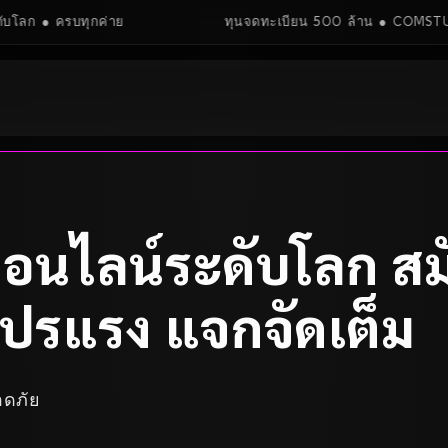
 ● ครบทุกค่าย
ทุนจดทะเบียน 500 ล้าน ● COMSTUDENT ค
ออนไลน์ระดับโลก สม
โปรแรง แจกจัดเต็ม
อดภัย