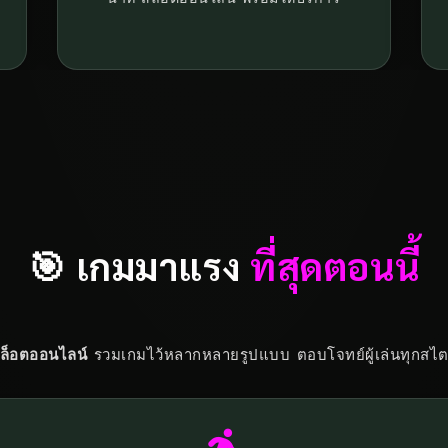
🎯 เกมมาแรง
ที่สุดตอนนี้
ล็อตออนไลน์
รวมเกมไว้หลากหลายรูปแบบ ตอบโจทย์ผู้เล่นทุกสไต