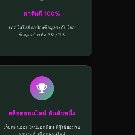
การันตี 100%
เทคโนโลยีปกป้องข้อมูลระดับโลก
ข้อมูลเข้ารหัส SSL/TLS
สล็อตออนไลน์ อันดับหนึ่ง
เว็บพนันออนไลน์ยอดนิยม ที่ผู้ใช้ยอมรับ
ครบจบที่ สล็อตออนไลน์