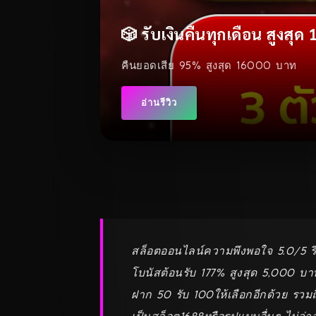
🎲 รับเงินคืนทุกเดือน สูงสุด
คืนยอดเสีย 95% สูงสุด 16000 บาท
อ่านรีวิว
สล็อตออนไลน์ความพึงพอใจ 5.0/5 รีวิ
โบนัสต้อนรับ 177% สูงสุด 5,000 บาท
ฝาก 50 รับ 100
ให้เลือกอีกด้วย รว