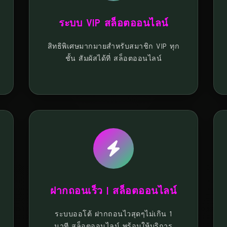
ระบบ VIP สล็อตออนไลน์
สิทธิพิเศษมากมายสำหรับสมาชิก VIP ทุก
ชั้น สัมผัสได้ที่ สล็อตออนไลน์
ฝากถอนเร็ว | สล็อตออนไลน์
ระบบออโต้ ฝากถอนไวสุดๆไม่เกิน 1
นาที สล็อตออนไลน์ พร้อมให้บริการ