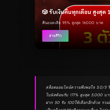
🎲 รับเงินคืนทุกเดือน สูงสุด
คืนยอดเสีย 95% สูงสุด 16000 บาท
อ่านรีวิว
สล็อตออนไลน์ความพึงพอใจ 5.0/5 รีวิ
โบนัสต้อนรับ 177% สูงสุด 5,000 บาท
ฝาก 50 รับ 100
ให้เลือกอีกด้วย รว