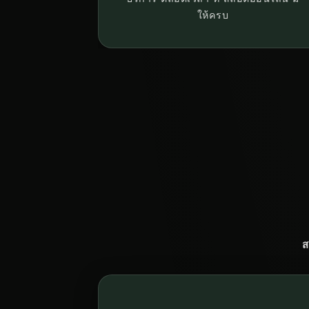
ให้ครบ
ส