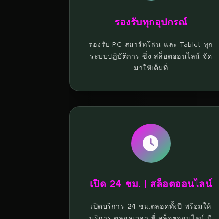
รองรับทุกอุปกรณ์
รองรับ PC สมาร์ทโฟน และ Tablet ทุก
ระบบปฏิบัติการ ซึ่ง สล็อตออนไลน์ จัด
มาให้เต็มที่
เปิด 24 ชม. | สล็อตออนไลน์
เปิดบริการ 24 ชม.ตลอดทั้งปี พร้อมให้
บริการ ตลอดเวลา ที่ สล็อตออนไลน์ มี