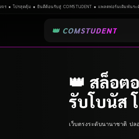
สุดคุ้ม ● ยินดีต้อนรับสู่ COMSTUDENT ● แพลตฟอร์มเดิมพันระดับโลก
👑 COMSTUDENT
👑 สล็อต
รับโบนัส 
เว็บตรงระดับนานาชาติ ปล