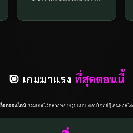
🎯 เกมมาแรง
ที่สุดตอนนี้
ล็อตออนไลน์
รวมเกมไว้หลากหลายรูปแบบ ตอบโจทย์ผู้เล่นทุกสไต