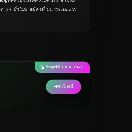
ing
ที่หลายคนให้ความสนใจ สำหรับ
ลอด 24 ชั่วโมง สมัครที่ COMSTUDENT
วันศุกร์ที่ 7 ส.ค. 2569
รับโปรนี้