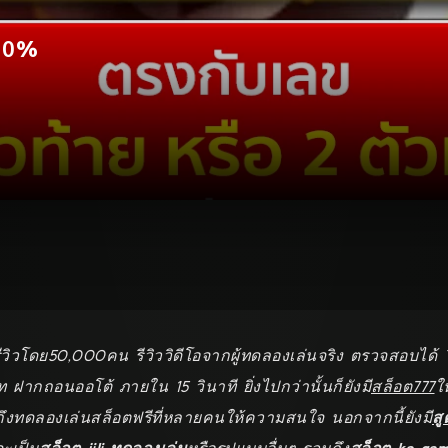
 10%
วโดย50,000คน รีวิววิดีโอจากผู้ทดลองเล่นจริง ตรวจสอบได้ Tru
 ฝากถอนออโต้ ภายใน 15 วินาที ยิ่งไปกว่านั้นก็ยังมี
สล็อต777
ใ
มถึงทดลองเล่นสล็อตฟรีที่หลายคนให้ความสนใจ นอกจากนี้ยังมี
สู