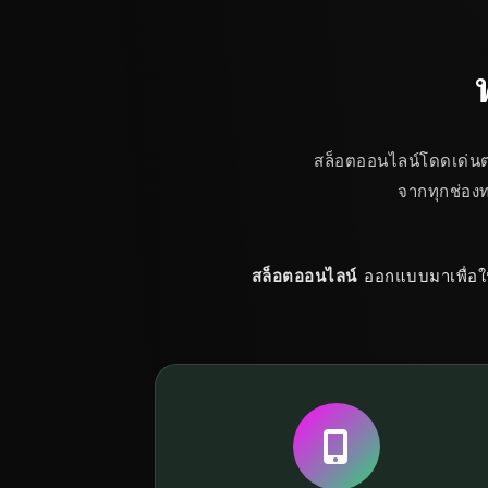
สล็อตออนไลน์โดดเด่นตร
จากทุกช่องท
สล็อตออนไลน์
ออกแบบมาเพื่อให้