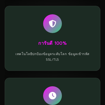
การันตี 100%
เทคโนโลยีปกป้องข้อมูลระดับโลก ข้อมูลเข้ารหัส
SSL/TLS