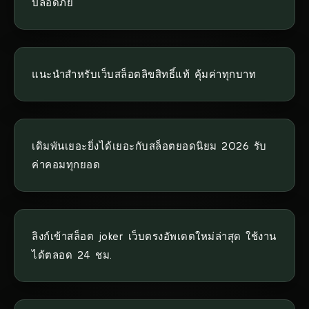
ปลอดภัย
แนะนำสำหรับเว็บสล็อตลิขสิทธิ์แท้ คุ้มค่าทุกบาท
เดิมพันเยอะยิ่งได้เยอะกับสล็อตยอดนิยม 2026 รับ
ค่าคอมทุกยอด
ลิงก์เข้าสล็อต joker เว็บตรงอัพเดตใหม่ล่าสุด ใช้งาน
ได้ตลอด 24 ชม.