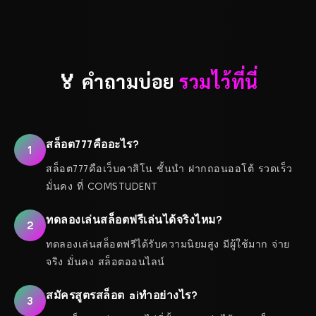
🏅 คำถามบ่อย
รวมไว้ที่นี่
สล็อต777คืออะไร?
1
สล็อต777คือเว็บคาสิโน ชั้นนำ ฝากถอนออโต้ รวดเร็ว
มั่นคง ที่ COMSTUDENT
ทดลองเล่นสล็อตฟรีเล่นได้จริงไหม?
2
ทดลองเล่นสล็อตฟรีได้รับความนิยมสูง มีผู้ใช้มาก จ่าย
จริง มั่นคง สล็อตออนไลน์
สมัครสูตรสล็อต aiทำอย่างไร?
3