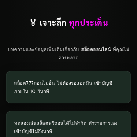
🏅 เจาะลึก
ทุกประเด็น
บทความและข้อมูลเพิ่มเติมเกี่ยวกับ
สล็อตออนไลน์
ที่คุณไม่
ควรพลาด
สล็อต777ถอนไม่อั้น ไม่ต้องรอแอดมิน เข้าบัญชี
ภายใน 10 วินาที
ทดลองเล่นสล็อตฟรีถอนได้ไม่จำกัด ทำรายการเอง
เข้าบัญชีไม่ถึงนาที