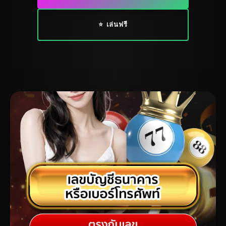
⭐ เล่นฟรี