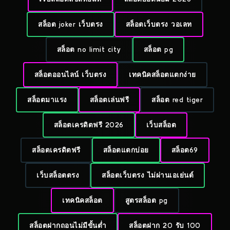
สล็อต joker เว็บตรง
สล็อตเว็บตรง วอเลท
สล็อต no limit city
สล็อต pg
สล็อตออนไลน์ เว็บตรง
เทคนิคสล็อตแตกง่าย
สล็อตมาแรง
สล็อตเล่นฟรี
สล็อต red tiger
สล็อตเครดิตฟรี 2026
เว็บสล็อต
สล็อตเครดิตฟรี
สล็อตแตกบ่อย
สล็อต69
เว็บสล็อตตรง
สล็อตเว็บตรง ไม่ผ่านเอเย่นต์
เทคนิคสล็อต
สูตรสล็อต pg
สล็อตฝากถอนไม่มีขั้นต่ำ
สล็อตฝาก 20 รับ 100