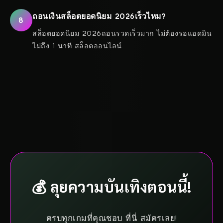
ถอนเงินสล็อตยอดนิยม 2026เร็วไหม?
8
สล็อตยอดนิยม 2026ถอนรวดเร็วมาก ไม่ต้องรอแอดมิน
ไม่ถึง 1 นาที สล็อตออนไลน์
💰 ลุยความบันเทิงตอนนี้!
ครบทุกเกมที่คุณชอบ ที่นี่ สมัครเลย!