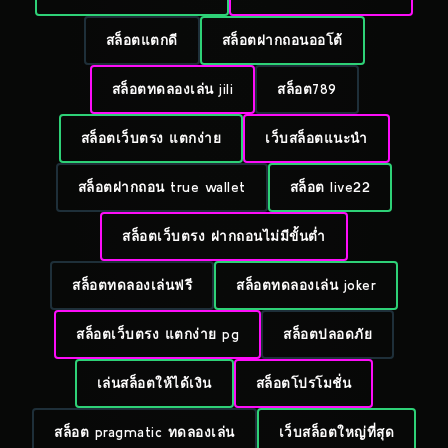
สล็อตแตกดี
สล็อตฝากถอนออโต้
สล็อตทดลองเล่น jili
สล็อต789
สล็อตเว็บตรง แตกง่าย
เว็บสล็อตแนะนำ
สล็อตฝากถอน true wallet
สล็อต live22
สล็อตเว็บตรง ฝากถอนไม่มีขั้นต่ำ
สล็อตทดลองเล่นฟรี
สล็อตทดลองเล่น joker
สล็อตเว็บตรง แตกง่าย pg
สล็อตปลอดภัย
เล่นสล็อตให้ได้เงิน
สล็อตโปรโมชั่น
สล็อต pragmatic ทดลองเล่น
เว็บสล็อตใหญ่ที่สุด