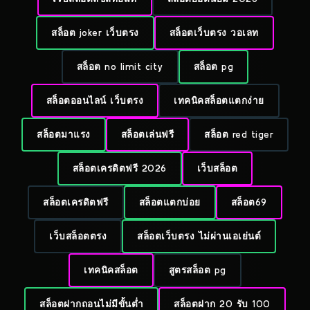
สล็อต joker เว็บตรง
สล็อตเว็บตรง วอเลท
สล็อต no limit city
สล็อต pg
สล็อตออนไลน์ เว็บตรง
เทคนิคสล็อตแตกง่าย
สล็อตมาแรง
สล็อตเล่นฟรี
สล็อต red tiger
สล็อตเครดิตฟรี 2026
เว็บสล็อต
สล็อตเครดิตฟรี
สล็อตแตกบ่อย
สล็อต69
เว็บสล็อตตรง
สล็อตเว็บตรง ไม่ผ่านเอเย่นต์
เทคนิคสล็อต
สูตรสล็อต pg
สล็อตฝากถอนไม่มีขั้นต่ำ
สล็อตฝาก 20 รับ 100