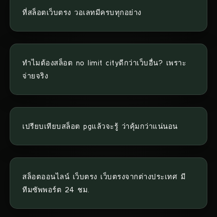
ที่สล็อตเว็บตรง วอเลทมีครบทุกอย่าง
ทำไมต้องสล็อต no limit cityดีกว่าเว็บอื่น? เพราะ
จ่ายจริง
เปรียบเทียบสล็อต pgแล้วจะรู้ ว่าคุ้มกว่าแน่นอน
สล็อตออนไลน์ เว็บตรง เว็บตรงจากต่างประเทศ มี
ทีมซัพพอร์ต 24 ชม.