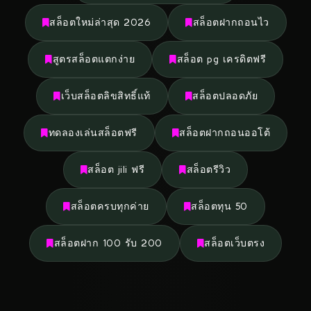
สล็อตใหม่ล่าสุด 2026
สล็อตฝากถอนไว
สูตรสล็อตแตกง่าย
สล็อต pg เครดิตฟรี
เว็บสล็อตลิขสิทธิ์แท้
สล็อตปลอดภัย
ทดลองเล่นสล็อตฟรี
สล็อตฝากถอนออโต้
สล็อต jili ฟรี
สล็อตรีวิว
สล็อตครบทุกค่าย
สล็อตทุน 50
สล็อตฝาก 100 รับ 200
สล็อตเว็บตรง