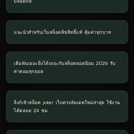
ปลอดภัย
แนะนำสำหรับเว็บสล็อตลิขสิทธิ์แท้ คุ้มค่าทุกบาท
เดิมพันเยอะยิ่งได้เยอะกับสล็อตยอดนิยม 2026 รับ
ค่าคอมทุกยอด
ลิงก์เข้าสล็อต joker เว็บตรงอัพเดตใหม่ล่าสุด ใช้งาน
ได้ตลอด 24 ชม.