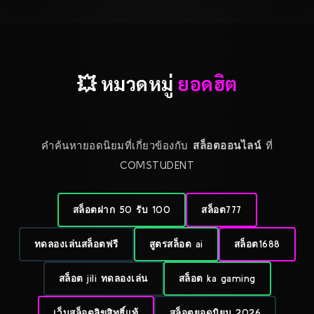
💥 หมวดหมู่
ยอดฮิต
คำค้นหายอดนิยมที่เกี่ยวข้องกับ
สล็อตออนไลน์
ที่
COMSTUDENT
สล็อตฝาก 50 รับ 100
สล็อต777
ทดลองเล่นสล็อตฟรี
สูตรสล็อต ai
สล็อต1688
สล็อต jili ทดลองเล่น
สล็อต ka gaming
เว็บสล็อตลิขสิทธิ์แท้
สล็อตยอดนิยม 2026