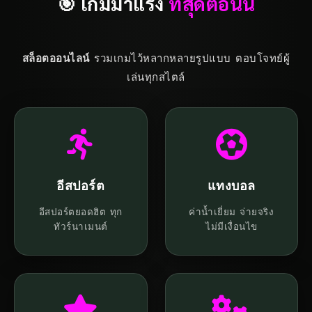
🎯 เกมมาแรง
ที่สุดตอนนี้
สล็อตออนไลน์
รวมเกมไว้หลากหลายรูปแบบ ตอบโจทย์ผู้
เล่นทุกสไตล์
อีสปอร์ต
แทงบอล
อีสปอร์ตยอดฮิต ทุก
ค่าน้ำเยี่ยม จ่ายจริง
ทัวร์นาเมนต์
ไม่มีเงื่อนไข