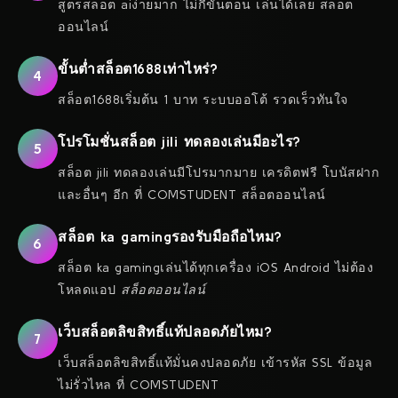
สูตรสล็อต aiง่ายมาก ไม่กี่ขั้นตอน เล่นได้เลย สล็อต
ออนไลน์
ขั้นต่ำสล็อต1688เท่าไหร่?
4
สล็อต1688เริ่มต้น 1 บาท ระบบออโต้ รวดเร็วทันใจ
โปรโมชั่นสล็อต jili ทดลองเล่นมีอะไร?
5
สล็อต jili ทดลองเล่นมีโปรมากมาย เครดิตฟรี โบนัสฝาก
และอื่นๆ อีก ที่ COMSTUDENT สล็อตออนไลน์
สล็อต ka gamingรองรับมือถือไหม?
6
สล็อต ka gamingเล่นได้ทุกเครื่อง iOS Android ไม่ต้อง
โหลดแอป
สล็อตออนไลน์
เว็บสล็อตลิขสิทธิ์แท้ปลอดภัยไหม?
7
เว็บสล็อตลิขสิทธิ์แท้มั่นคงปลอดภัย เข้ารหัส SSL ข้อมูล
ไม่รั่วไหล ที่ COMSTUDENT