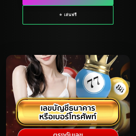
⭐ เล่นฟรี