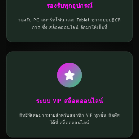
รองรับทุกอุปกรณ์
รองรับ PC สมาร์ทโฟน และ Tablet ทุกระบบปฏิบัติ
การ ซึ่ง สล็อตออนไลน์ จัดมาให้เต็มที่
ระบบ VIP สล็อตออนไลน์
สิทธิพิเศษมากมายสำหรับสมาชิก VIP ทุกชั้น สัมผัส
ได้ที่ สล็อตออนไลน์