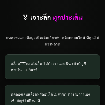
🏅 เจาะลึก
ทุกประเด็น
บทความและข้อมูลเพิ่มเติมเกี่ยวกับ
สล็อตออนไลน์
ที่คุณไม่
ควรพลาด
สล็อต777ถอนไม่อั้น ไม่ต้องรอแอดมิน เข้าบัญชี
ภายใน 10 วินาที
ทดลองเล่นสล็อตฟรีถอนได้ไม่จำกัด ทำรายการเอง
เข้าบัญชีไม่ถึงนาที