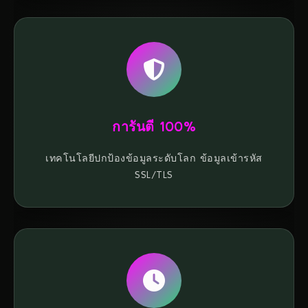
การันตี 100%
เทคโนโลยีปกป้องข้อมูลระดับโลก ข้อมูลเข้ารหัส
SSL/TLS