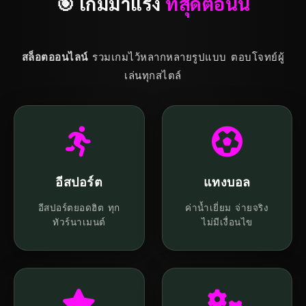
🎯 เกมมาแรง
ที่สุดตอนนี้
สล็อตออนไลน์
รวมเกมไว้หลากหลายรูปแบบ ตอบโจทย์ผู้
เล่นทุกสไตล์
อีสปอร์ต
แทงบอล
อีสปอร์ตยอดฮิต ทุก
ค่าน้ำเยี่ยม จ่ายจริง
ทัวร์นาเมนต์
ไม่มีเงื่อนไข