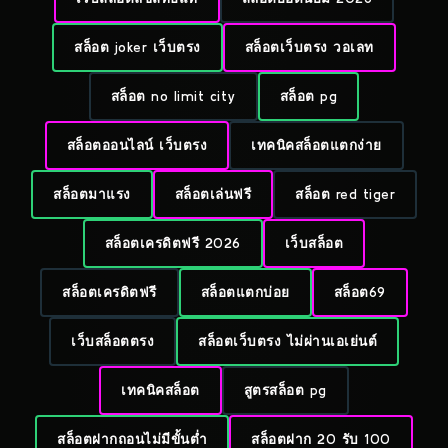
สล็อต joker เว็บตรง
สล็อตเว็บตรง วอเลท
สล็อต no limit city
สล็อต pg
สล็อตออนไลน์ เว็บตรง
เทคนิคสล็อตแตกง่าย
สล็อตมาแรง
สล็อตเล่นฟรี
สล็อต red tiger
สล็อตเครดิตฟรี 2026
เว็บสล็อต
สล็อตเครดิตฟรี
สล็อตแตกบ่อย
สล็อต69
เว็บสล็อตตรง
สล็อตเว็บตรง ไม่ผ่านเอเย่นต์
เทคนิคสล็อต
สูตรสล็อต pg
สล็อตฝากถอนไม่มีขั้นต่ำ
สล็อตฝาก 20 รับ 100