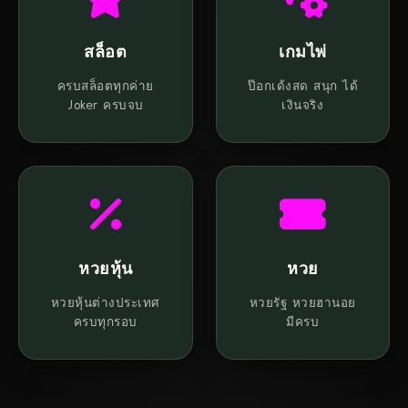
สล็อต
เกมไพ่
ครบสล็อตทุกค่าย
ป๊อกเด้งสด สนุก ได้
Joker ครบจบ
เงินจริง
หวยหุ้น
หวย
หวยหุ้นต่างประเทศ
หวยรัฐ หวยฮานอย
ครบทุกรอบ
มีครบ