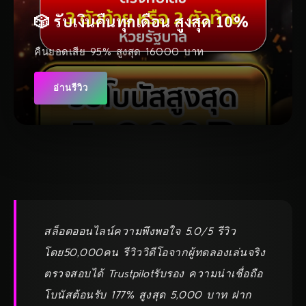
🎲 รับเงินคืนทุกเดือน สูงสุด 10%
คืนยอดเสีย 95% สูงสุด 16000 บาท
อ่านรีวิว
สล็อตออนไลน์ความพึงพอใจ 5.0/5 รีวิว
โดย50,000คน รีวิววิดีโอจากผู้ทดลองเล่นจริง
ตรวจสอบได้ Trustpilotรับรอง ความน่าเชื่อถือ
โบนัสต้อนรับ 177% สูงสุด 5,000 บาท ฝาก