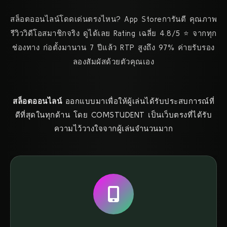
สล็อตออนไลน์โดดเด่นตรงไหน? App Storeการันตี คุณภาพ
รีวิววิดีโอสมาชิกจริง ดูได้เลย Rating เฉลี่ย 4.8/5 ⭐ จากทุก
ช่องทาง ก่อตั้งมานาน 7 ปีแล้ว RTP สูงถึง 97% ค่ายรับรอง
ลองสัมผัสด้วยตัวคุณเอง
สล็อตออนไลน์
ออกแบบมาเพื่อให้ผู้เล่นได้รับประสบการณ์ที่
ดีที่สุดในทุกด้าน โดย COMSTUDENT เป็นเว็บตรงที่ได้รับ
ความไว้วางใจจากผู้เล่นจำนวนมาก