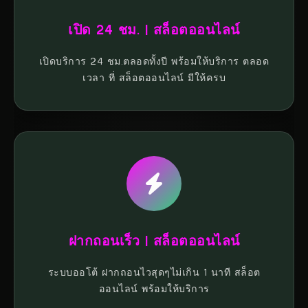
เปิด 24 ชม. | สล็อตออนไลน์
เปิดบริการ 24 ชม.ตลอดทั้งปี พร้อมให้บริการ ตลอด
เวลา ที่ สล็อตออนไลน์ มีให้ครบ
ฝากถอนเร็ว | สล็อตออนไลน์
ระบบออโต้ ฝากถอนไวสุดๆไม่เกิน 1 นาที สล็อต
ออนไลน์ พร้อมให้บริการ