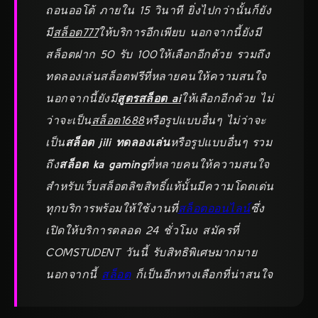
ถอนออโต้ ภายใน 15 วินาที ยิ่งไปกว่านั้นก็ยัง
มี
สล็อต777
ให้บริการอีกเพียบ นอกจากนี้ยังมี
สล็อตฝาก 50 รับ 100
ให้เลือกอีกด้วย รวมถึง
ทดลองเล่นสล็อตฟรีที่หลายคนให้ความสนใจ
นอกจากนี้ยังมี
สูตรสล็อต ai
ให้เลือกอีกด้วย ไม่
ว่าจะเป็น
สล็อต1688
หรือรูปแบบอื่นๆ ไม่ว่าจะ
เป็น
สล็อต jili ทดลองเล่น
หรือรูปแบบอื่นๆ รวม
ถึง
สล็อต ka gaming
ที่หลายคนให้ความสนใจ
สำหรับเว็บสล็อตลิขสิทธิ์แท้นั้นมีความโดดเด่น
ทุกบริการพร้อมให้ใช้งานที่
สล็อตออนไลน์
ซึ่ง
เปิดให้บริการตลอด 24 ชั่วโมง สมัครที่
COMSTUDENT วันนี้ รับสิทธิพิเศษมากมาย
นอกจากนี้
สล็อต
ก็เป็นอีกทางเลือกที่น่าสนใจ