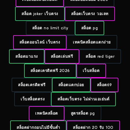
สล็อต joker เว็บตรง
สล็อตเว็บตรง วอเลท
สล็อต no limit city
สล็อต pg
สล็อตออนไลน์ เว็บตรง
เทคนิคสล็อตแตกง่าย
สล็อตมาแรง
สล็อตเล่นฟรี
สล็อต red tiger
สล็อตเครดิตฟรี 2026
เว็บสล็อต
สล็อตเครดิตฟรี
สล็อตแตกบ่อย
สล็อต69
เว็บสล็อตตรง
สล็อตเว็บตรง ไม่ผ่านเอเย่นต์
เทคนิคสล็อต
สูตรสล็อต pg
สล็อตฝากถอนไม่มีขั้นต่ำ
สล็อตฝาก 20 รับ 100