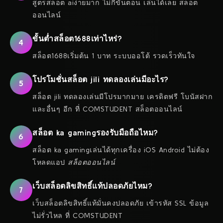
สูตรสล็อต aiง่ายมาก ไม่กี่ขั้นตอน เล่นได้เลย สล็อต
ออนไลน์
ขั้นต่ำสล็อต1688เท่าไหร่?
4
สล็อต1688เริ่มต้น 1 บาท ระบบออโต้ รวดเร็วทันใจ
โปรโมชั่นสล็อต jili ทดลองเล่นมีอะไร?
5
สล็อต jili ทดลองเล่นมีโปรมากมาย เครดิตฟรี โบนัสฝาก
และอื่นๆ อีก ที่ COMSTUDENT สล็อตออนไลน์
สล็อต ka gamingรองรับมือถือไหม?
6
สล็อต ka gamingเล่นได้ทุกเครื่อง iOS Android ไม่ต้อง
โหลดแอป
สล็อตออนไลน์
เว็บสล็อตลิขสิทธิ์แท้ปลอดภัยไหม?
7
เว็บสล็อตลิขสิทธิ์แท้มั่นคงปลอดภัย เข้ารหัส SSL ข้อมูล
ไม่รั่วไหล ที่ COMSTUDENT