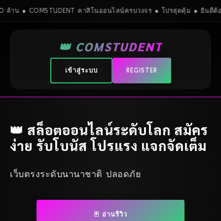
ล้าน ● COMSTUDENT คาสิโนออนไลน์ครบวงจร ● โปรสุดคุ้ม ● ยินดีต้อน
👑 COMSTUDENT
เข้าสู่ระบบ
REGISTER
👑 สล็อตออนไลน์ระดับโลก สมัคร
ง่าย รับโบนัส โปรแรง แจกจัดเต็ม
เว็บตรงระดับนานาชาติ ปลอดภัย
🃏 อ่านรีวิว