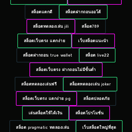
สล็อตแตกดี
สล็อตฝากถอนออโต้
สล็อตทดลองเล่น jili
สล็อต789
สล็อตเว็บตรง แตกง่าย
เว็บสล็อตแนะนำ
สล็อตฝากถอน true wallet
สล็อต live22
สล็อตเว็บตรง ฝากถอนไม่มีขั้นต่ำ
สล็อตทดลองเล่นฟรี
สล็อตทดลองเล่น joker
สล็อตเว็บตรง แตกง่าย pg
สล็อตปลอดภัย
เล่นสล็อตให้ได้เงิน
สล็อตโปรโมชั่น
สล็อต pragmatic ทดลองเล่น
เว็บสล็อตใหญ่ที่สุด