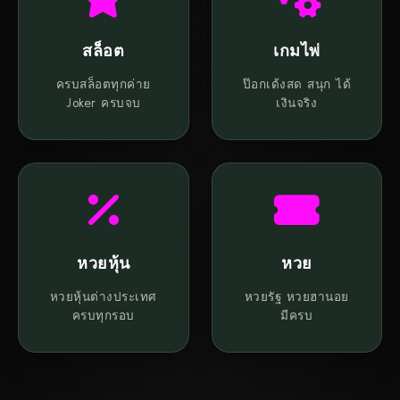
สล็อต
เกมไพ่
ครบสล็อตทุกค่าย
ป๊อกเด้งสด สนุก ได้
Joker ครบจบ
เงินจริง
หวยหุ้น
หวย
หวยหุ้นต่างประเทศ
หวยรัฐ หวยฮานอย
ครบทุกรอบ
มีครบ