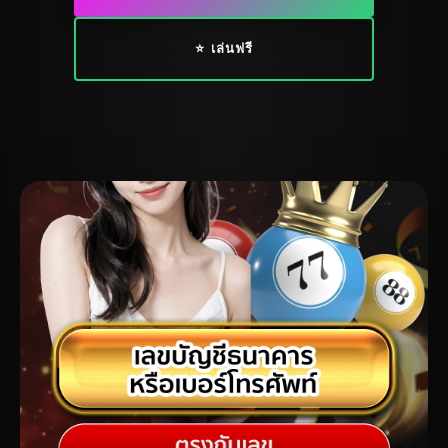
⭐ เล่นฟรี