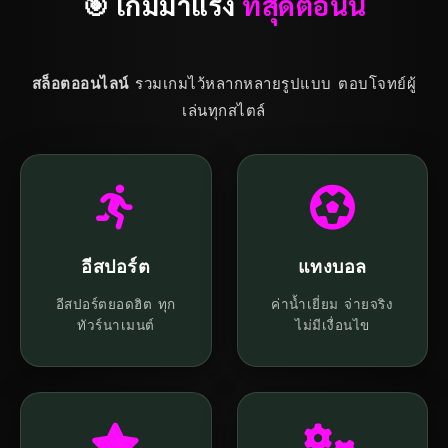
🎯 เกมมาแรง
ที่สุดตอนนี้
สล็อตออนไลน์
รวมเกมไว้หลากหลายรูปแบบ ตอบโจทย์ผู้
เล่นทุกสไตล์
อีสปอร์ต
แทงบอล
อีสปอร์ตยอดฮิต ทุก
ค่าน้ำเยี่ยม จ่ายจริง
ทัวร์นาเมนต์
ไม่มีเงื่อนไข