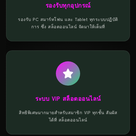
รองรับทุกอุปกรณ์
รองรับ PC สมาร์ทโฟน และ Tablet ทุกระบบปฏิบัติ
การ ซึ่ง สล็อตออนไลน์ จัดมาให้เต็มที่
ระบบ VIP สล็อตออนไลน์
สิทธิพิเศษมากมายสำหรับสมาชิก VIP ทุกชั้น สัมผัส
ได้ที่ สล็อตออนไลน์