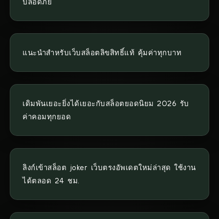
ปลอดภัย
แนะนำสำหรับเว็บสล็อตลิขสิทธิ์แท้ คุ้มค่าทุกบาท
เดิมพันเยอะยิ่งได้เยอะกับสล็อตยอดนิยม 2026 รับ
ค่าคอมทุกยอด
ลิงก์เข้าสล็อต joker เว็บตรงอัพเดตใหม่ล่าสุด ใช้งาน
ได้ตลอด 24 ชม.