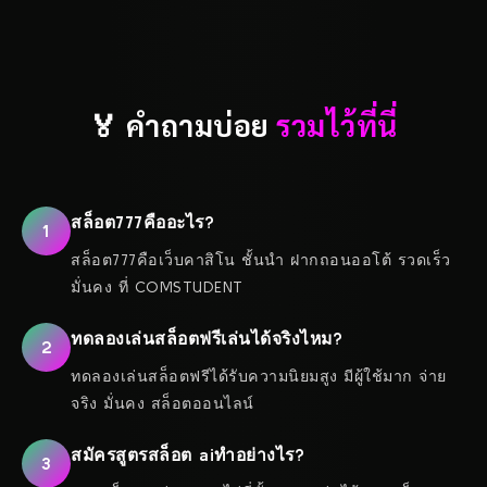
🏅 คำถามบ่อย
รวมไว้ที่นี่
สล็อต777คืออะไร?
1
สล็อต777คือเว็บคาสิโน ชั้นนำ ฝากถอนออโต้ รวดเร็ว
มั่นคง ที่ COMSTUDENT
ทดลองเล่นสล็อตฟรีเล่นได้จริงไหม?
2
ทดลองเล่นสล็อตฟรีได้รับความนิยมสูง มีผู้ใช้มาก จ่าย
จริง มั่นคง สล็อตออนไลน์
สมัครสูตรสล็อต aiทำอย่างไร?
3